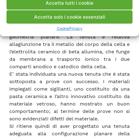
Accetta tutti i cookie
tipologia di accumulo) ma anche da densità di
potenza migliorate. In questo PAR è proseguita la
Accetta solo i cookie essenziali
realizzazione e la verifica di nuove tenute
Cookie
Privacy
metallo/ceramica per batteria sodio beta con
geometria planare. La tenuta è relativa
allagiunzione tra il metallo del corpo della cella e
l’elettrolita ceramico di beta allumina, che funge
da membrana a trasporto ionico tra i due
comparti anodico e catodico della cella.
E’ stata individuata una nuova tenuta che è stata
sottoposta a prove con successo. I materiali
impiegati come sigillanti, uno costituito da una
pasta ceramica e l’altro innovativo costituito da
materiale vetroso, hanno mostrato un buon
comportamento; al termine delle prove non si
sono evidenziati difetti del materiale.
Si ritiene quindi di aver progettato una tenuta
adeguata alla configurazione planare della