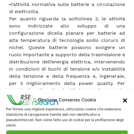
•l’attività normativa sulle batterie a circolazione
di elettrolita.
Per quanto riguarda la sottolinea 2, le attività
sono indirizzate allo sviluppo di una
configurazione dicella planare per batterie ad
alta temperatura di tecnologia sodio cloruro di
nichel. Queste batterie possono svolgere un
ruolo importante a supporto della trasmissione e
distribuzione dell’energia elettrica, intervenendo
in condizioni di buchi di tensione e/o instabilità
della tensione e della frequenza e, ingenerale,
per il miglioramento della power quality. Per
questo tipo di applicazioni il sistema di accumulo
deve essere caratterizzato da tempi di risposta
Gestione Consenso Cookie
molto rapidi ed elevate prestazioni in potenza.
Per fornire una migliore esperienza, utilizziamo cookie che elaborano
In quest’ottica, la realizzazione di una
statistiche di navigazione tramite dati non identificativi e
configurazione planare di batteria consentirebbe
pseudonimizzati. Non viene fatto uso di cookie per la profilazione degli
utenti.
di ottenere batterie caratterizzate non solo da
elevate densità di energia (tipiche di questa