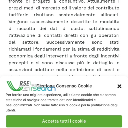
fronte di progetti a consuntivo. Attualmente i
prezzi medi di mercato ed il valore del contributo
tariffario risultano sostanzialmente allineati.
Vengono successivamente descritte le modalità
di raccolta dei dati di costo, sottolineando
l’attivazione di contatti diretti con gli operatori
del settore. Successivamente sono stati
richiamati i fondamenti per la stima di redditività
economica degli interventi a fronte degli incentivi
percepiti e si sono discusse più in dettaglio le
assunzioni adottate nella definizione di costi e
ricavi in relazione al problema trattato e dei
parametri che determinano i risultati di calcolo.
Gestione Consenso Cookie
Infine, a titolo di esempio, sono stati analizzati
Per fornire una migliore esperienza, utilizziamo cookie che elaborano
alcuni casi rappresentativi di tipici interventi di
statistiche di navigazione tramite dati non identificativi e
efficienza energetica. Nei casi esaminati è
pseudonimizzati. Non viene fatto uso di cookie per la profilazione degli
utenti.
emerso che i risparmi energetici sono talvolta
sufficienti a giustificare la realizzazione
Accetta tutti i cookie
dell’intervento.