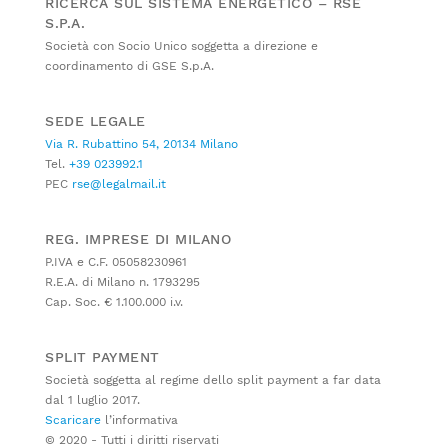
RICERCA SUL SISTEMA ENERGETICO – RSE
S.P.A.
Società con Socio Unico soggetta a direzione e
coordinamento di GSE S.p.A.
SEDE LEGALE
Via R. Rubattino 54, 20134 Milano
Tel.
+39 023992.1
PEC
rse@legalmail.it
REG. IMPRESE DI MILANO
P.IVA e C.F. 05058230961
R.E.A. di Milano n. 1793295
Cap. Soc. € 1.100.000 i.v.
SPLIT PAYMENT
Società soggetta al regime dello split payment a far data
dal 1 luglio 2017.
Scaricare
l’informativa
© 2020 - Tutti i diritti riservati