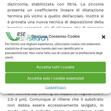
dazirconia, stabilizzata con ittria. La zirconia
presenta un coefficiente lineare di dilatazione
termica più vicino a quello dell’acciaio. Inoltre si
è provata una nuova tecnica di deposizione della
barriera ceramica, sia di allumina che di zirconia:
Pulsed Laser Deposition. Il laboratorio del Centro
Gestione Consenso Cookie
di Nano Scienza e Tecnologia (CNST) dell’Istituto
Per fornire una migliore esperienza, utilizziamo cookie che elaborano
di Italiano di Tecnologia (IIT), esperto nella
statistiche di navigazione tramite dati non identificativi e
tecnica haeseguito le deposizioni su campioni
pseudonimizzati. Non viene fatto uso di cookie per la profilazione degli
porosi piani.
utenti.
Le prove in temperatura, adottando la nuova
Accetta tutti i cookie
procedura d’inserimento della membrana nel
reattore,hanno consentito di operare per lungo
Accetta solo i cookie essenziali
tempo senza distacco dello strato di palladio su
membrana con barriera di allumina depositato
Cookie
Privacy
con tecnica dip coating su supporto rugoso (Ra =
2.5-3 µm). Comunque si ritiene che il substrato
non debba essere eccessivamente levigato, in