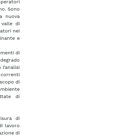
operatori
ano. Sono
la nuova
valle di
atori nei
minante e
amenti di
l degrado
l’analisi
 correnti
 scopo di
’ambiente
ttate di
isura di
i lavoro
azione di