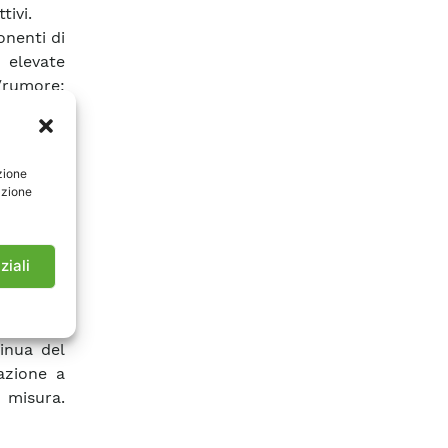
tivi.
onenti di
 elevate
rumore;
one della
imerico e
zione
 sensore
azione
rziali da
-ottico:
ziali
 sensore
 rilevare
tinua del
azione a
 misura.