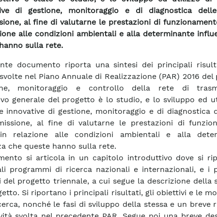
ive di gestione, monitoraggio e di diagnostica delle
sione, al fine di valutarne le prestazioni di funzionamen
zione alle condizioni ambientali e alla determinante infl
hanno sulla rete.
ente documento riporta una sintesi dei principali risult
à svolte nel Piano Annuale di Realizzazione (PAR) 2016 del
one, monitoraggio e controllo della rete di trasmi
tivo generale del progetto è lo studio, e lo sviluppo ed ut
e innovative di gestione, monitoraggio e di diagnostica d
missione, al fine di valutarne le prestazioni di funzio
in relazione alle condizioni ambientali e alla dete
za che queste hanno sulla rete.
mento si articola in un capitolo introduttivo dove si ri
ali programmi di ricerca nazionali e internazionali, e i p
i del progetto triennale, a cui segue la descrizione della 
etto. Si riportano i principali risultati, gli obiettivi e le m
icerca, nonché le fasi di sviluppo della stessa e un breve 
tività svolta nel precedente PAR. Segue poi una breve de