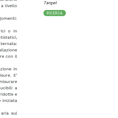
Target​
a livello
RICERCA
rgomenti:
ici o in
tistatici,
lternata:
allazione
re con il
azione in
sure. E’
 misurare
ucibili a
ridotte e
 iniziata
aria sul