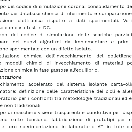
ppo del codice di simulazione corona: consolidamento de
ento dei database chimici di riferimento e comparazione
usione elettronica rispetto a dati sperimentali. Veri
e con caso test in DC.
ppo del codice di simulazione delle scariche parziali:
inare dei nuovi algoritmi da implementare e primi
ione sperimentale con un difetto isolato.
llazione chimica dell’invecchiamento del polietilen
o modelli chimici di invecchiamento di materiali pol
zione chimica in fase gassosa all’equilibrio.
entazione
cchiamento accelerato del sistema isolante carta-ol
matore: definizione delle caratteristiche dei cicli e all
oratorio per i confronti tra metodologie tradizionali ed e
e non tradizionali.
ppo di maschere visiere trasparenti e conduttive per dispo
ione sotto tensione: fabbricazione di prototipi per 
i e loro sperimentazione in laboratorio AT in tute co