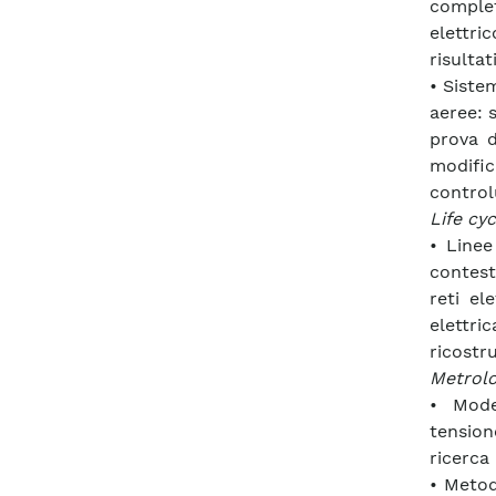
comple
elettric
risultat
• Sist
aeree: 
prova d
modif
control
Life cy
• Linee
contest
reti el
elettri
ricostr
Metrolo
• Mode
tension
ricerca
• Metod