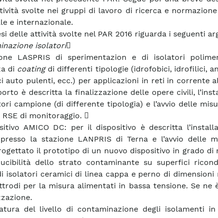
tività svolte nei gruppi di lavoro di ricerca e normazione 
le e internazionale.
si delle attività svolte nel PAR 2016 riguarda i seguenti a
nazione isolatori

one LASPRIS di sperimentazion e di isolatori polimer
za di
coating
di differenti tipologie (idrofobici, idrofilici, an
ci auto pulenti, ecc.) per applicazioni in reti in corrente a
orto è descritta la finalizzazione delle opere civili, l’inst
tori campione (di differente tipologia) e l’avvio delle misu
 RSE di monitoraggio. 
sitivo AMICO DC: per il dispositivo è descritta l’install
resso la stazione LANPRIS di Terna e l’avvio delle mi
rogettato il prototipo di un nuovo dispositivo in grado di
ucibilità dello strato contaminante su superfici ricond
di isolatori ceramici di linea cappa e perno di dimensioni 
ttrodi per la misura alimentati in bassa tensione. Se ne è
zzazione.
tura del livello di contaminazione degli isolamenti in 