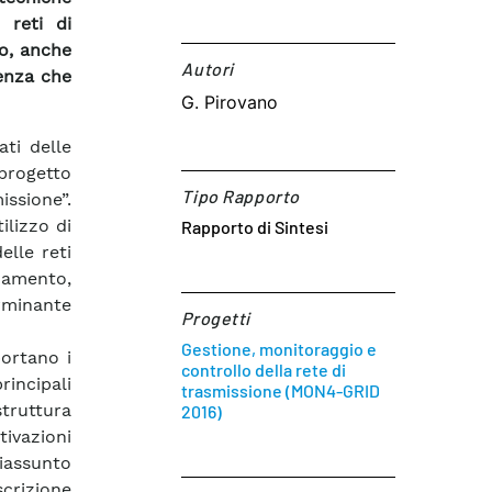
 reti di
to, anche
Autori​
uenza che
G. Pirovano
ati delle
 progetto
Tipo Rapporto
ssione”.
ilizzo di
Rapporto di Sintesi
elle reti
namento,
rminante
Progetti
Gestione, monitoraggio e
portano i
controllo della rete di
rincipali
trasmissione (MON4-GRID
struttura
2016)
otivazioni
riassunto
scrizione