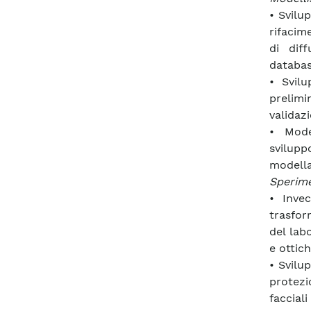
• Svilu
rifacim
di diff
databas
• Svilu
prelim
validaz
• Mode
svilupp
modella
Sperim
• Inve
trasfor
del lab
e ottich
• Svilu
protez
faccial