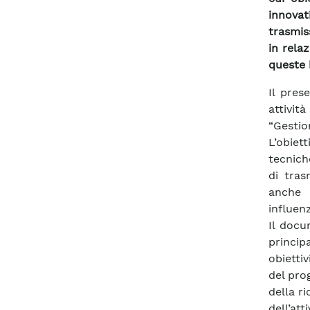
innovat
trasmis
in rela
queste 
Il pres
attivit
“Gesti
L’obiet
tecnich
di tras
anche 
influen
Il docu
princip
obiettiv
del prog
della r
dell’at