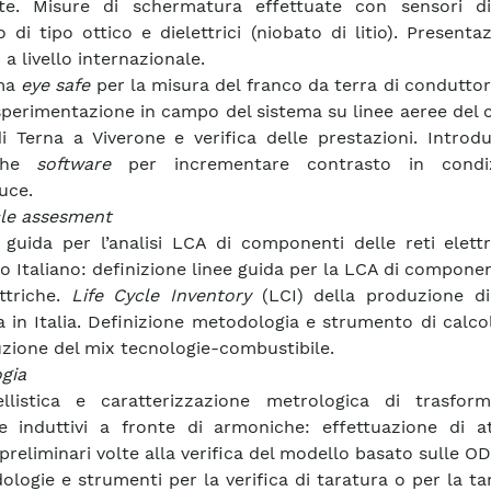
te. Misure di schermatura effettuate con sensori 
o di tipo ottico e dielettrici (niobato di litio). Presenta
i a livello internazionale.
ema
eye safe
per la misura del franco da terra di conduttori
sperimentazione in campo del sistema su linee aeree del
i Terna a Viverone e verifica delle prestazioni. Introd
iche
software
per incrementare contrasto in condiz
uce.
cle assesment
 guida per l’analisi LCA di componenti delle reti elett
o Italiano: definizione linee guida per la LCA di componen
ettriche.
Life Cycle Inventory
(LCI) della produzione di
ca in Italia. Definizione metodologia e strumento di calco
uzione del mix tecnologie-combustibile.
gia
llistica e caratterizzazione metrologica di trasform
e induttivi a fronte di armoniche: effettuazione di att
 preliminari volte alla verifica del modello basato sulle OD
ologie e strumenti per la verifica di taratura o per la ta