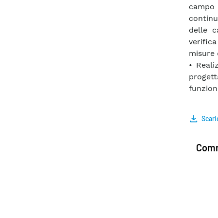
campo 
continu
delle c
verific
misure 
• Reali
proget
funzion
Scari
Comm