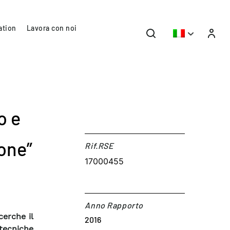
ation
Lavora con noi
o e
ione”
Rif.RSE​
17000455
Anno Rapporto
cerche il
2016
tecniche