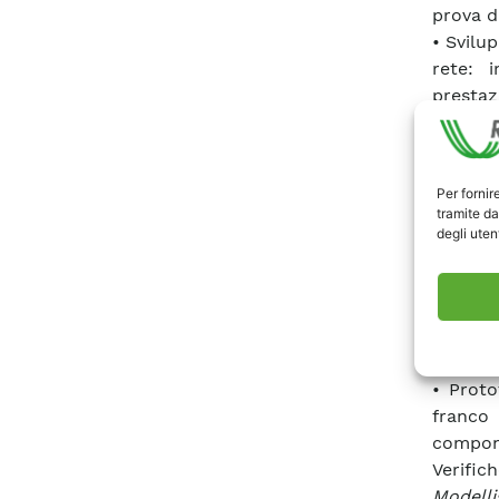
prova di
• Svilu
rete: 
presta
ottimiz
piattaf
funzion
Per fornir
• Sens
tramite da
capacit
degli utent
integra
• Proge
protot
elettro
campi i
• Proto
franco 
compon
Verifich
Modelli