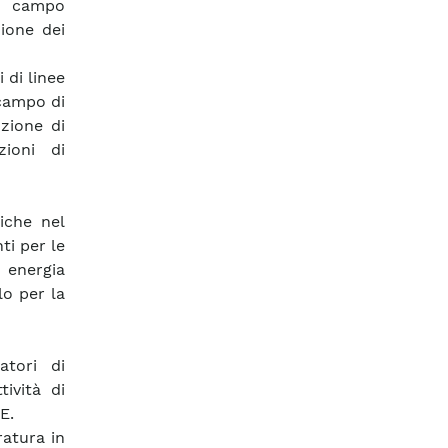
di campo
zione dei
 di linee
 campo di
uzione di
ioni di
riche nel
ti per le
 energia
lo per la
atori di
ività di
E.
ratura in