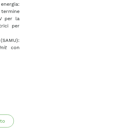
nergia:
o termine
V per la
rici per
 (SAMU):
nit
con
to