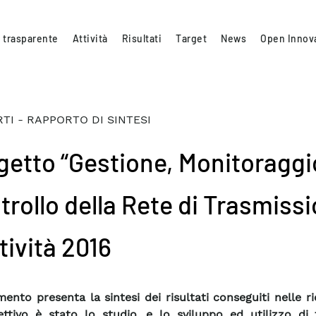
 trasparente
Attività
Risultati
Target
News
Open Innov
TI - RAPPORTO DI SINTESI
getto “Gestione, Monitoraggi
trollo della Rete di Trasmiss
tività 2016
mento presenta la sintesi dei risultati conseguiti nelle ri
ettivo è stato lo studio, e lo sviluppo ed utilizzo di 