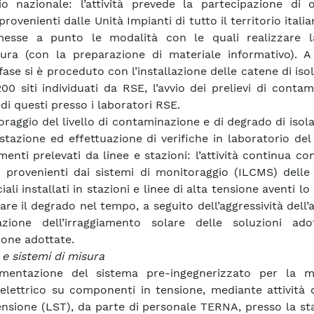
rio nazionale: l’attività prevede la partecipazione di 
ovenienti dalle Unità Impianti di tutto il territorio itali
messe a punto le modalità con le quali realizzare 
ra (con la preparazione di materiale informativo). A 
ase si è proceduto con l’installazione delle catene di isol
200 siti individuati da RSE, l’avvio dei prelievi di conta
i di questi presso i laboratori RSE.
oraggio del livello di contaminazione e di degrado di isol
 stazione ed effettuazione di verifiche in laboratorio de
menti prelevati da linee e stazioni: l’attività continua con 
i provenienti dai sistemi di monitoraggio (ILCMS) delle
iali installati in stazioni e linee di alta tensione aventi lo
re il degrado nel tempo, a seguito dell’aggressività dell
azione dell’irraggiamento solare delle soluzioni ado
ione adottate.
 e sistemi di misura
imentazione del sistema pre-ingegnerizzato per la m
lettrico su componenti in tensione, mediante attività d
ensione (LST), da parte di personale TERNA, presso la st