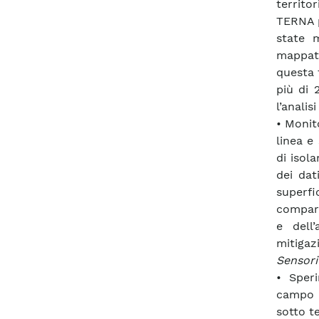
territo
TERNA pr
state 
mappatu
questa f
più di 
l’analis
• Monit
linea e
di isola
dei dat
superfic
compara
e dell’
mitigaz
Sensori
• Sper
campo e
sotto t