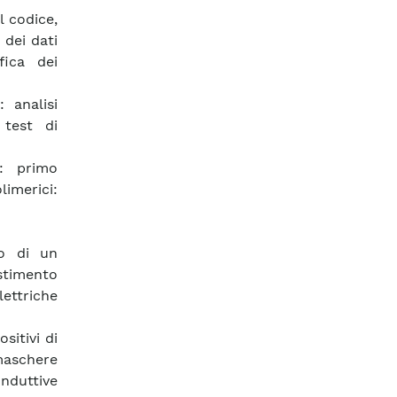
l codice,
 dei dati
fica dei
 analisi
 test di
e: primo
imerici:
io di un
estimento
lettriche
sitivi di
maschere
nduttive