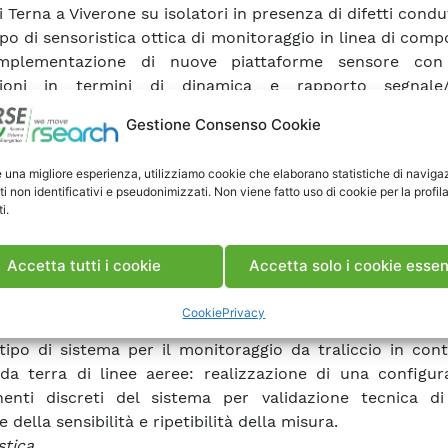
 Terna a Viverone su isolatori in presenza di difetti condut
ppo di sensoristica ottica di monitoraggio in linea di comp
implementazione di nuove piattaforme sensore con
zioni in termini di dinamica e rapporto segnale/
zazione e sistematizzazione della procedura di lavorazi
Gestione Consenso Cookie
orma ottica e dell’interfaccia sensibile con il film pol
alizzato. 
e una migliore esperienza, utilizziamo cookie che elaborano statistiche di naviga
ore di campo capacitivo: studio di fattibilità di un
ti non identificativi e pseudonimizzati. Non viene fatto uso di cookie per la profil
ivo di campo elettrico per il rilievo delle scariche pa
i.
re in un giunto di media tensione.
ttazione e realizzazione del sensore di campo elettro
Accetta tutti i cookie
Accetta solo i cookie essen
ipazione, assemblaggio e una prima fase di test del
-ottico vettoriale (VIKTOR) di campo elettrico capace di
Cookie
Privacy
mpulsivi con un altissimo contenuto in frequenza. 
tipo di sistema per il monitoraggio da traliccio in con
da terra di linee aeree: realizzazione di una configur
enti discreti del sistema per validazione tecnica di
e della sensibilità e ripetibilità della misura.
stica