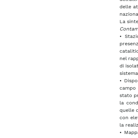
delle at
naziona
La sinte
Contami
• Stazi
presen
cataliti
nel rapp
di isola
sistema
• Dispo
campo p
stato p
la cond
quelle 
con ele
la reali
• Mappa