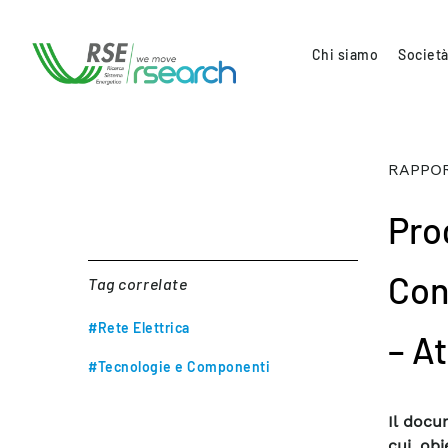
Chi siamo
Società
RAPPOR
Pro
Con
Tag correlate
#Rete Elettrica
– At
#Tecnologie e Componenti
Il docu
cui obi