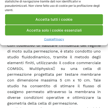
statistiche di navigazione tramite dati non identificativi e
Nell’applicazione delle tecnologie di separazione
pseudonimizzati. Non viene fatto uso di cookie per la profilazione degli
utenti.
a membrana si deve considerare che il flusso di
ossigeno realizzabile in un modulo OTM può
Accetta tutti i cookie
essere significativamente influenzato dalla
resistenza al trasporto di massa presente
Accetta solo i cookie essenziali
sull’elemento di membrana e dalla
Cookie
Privacy
fluidodinamica del modulo stesso.
Con l’obiettivo di valutare l’influenza del regime
di moto sulla permeazione, è stato condotto uno
studio fluidodinamico, tramite il metodo degli
elementi finiti, utilizzando il codice commerciale
COMSOL Multiphysics su una cella di
permeazione progettata per testare membrane
con dimensione massima 5 cm x 10 cm. Tale
studio ha consentito di stimare il flusso di
ossigeno permeato attraverso la membrana in
diverse condizioni operative e ottimizzare la
geometria della cella di permeazione.