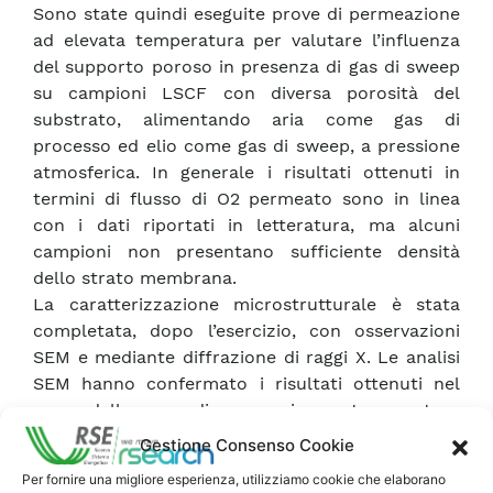
Sono state quindi eseguite prove di permeazione
ad elevata temperatura per valutare l’influenza
del supporto poroso in presenza di gas di sweep
su campioni LSCF con diversa porosità del
substrato, alimentando aria come gas di
processo ed elio come gas di sweep, a pressione
atmosferica. In generale i risultati ottenuti in
termini di flusso di O2 permeato sono in linea
con i dati riportati in letteratura, ma alcuni
campioni non presentano sufficiente densità
dello strato membrana.
La caratterizzazione microstrutturale è stata
completata, dopo l’esercizio, con osservazioni
SEM e mediante diffrazione di raggi X. Le analisi
SEM hanno confermato i risultati ottenuti nel
corso delle prove di permeazione a temperatura
ambiente, mentre le analisi di diffrazione di raggi
Gestione Consenso Cookie
X hanno confermato la stabilità dei materiali
Per fornire una migliore esperienza, utilizziamo cookie che elaborano
eserciti.