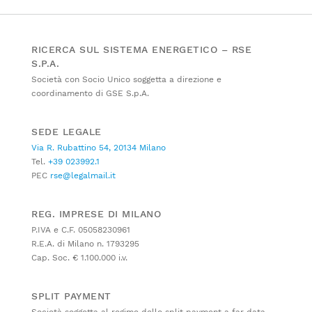
RICERCA SUL SISTEMA ENERGETICO – RSE
S.P.A.
Società con Socio Unico soggetta a direzione e
coordinamento di GSE S.p.A.
SEDE LEGALE
Via R. Rubattino 54, 20134 Milano
Tel.
+39 023992.1
PEC
rse@legalmail.it
REG. IMPRESE DI MILANO
P.IVA e C.F. 05058230961
R.E.A. di Milano n. 1793295
Cap. Soc. € 1.100.000 i.v.
SPLIT PAYMENT
Società soggetta al regime dello split payment a far data