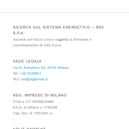
RICERCA SUL SISTEMA ENERGETICO – RSE
S.P.A.
Società con Socio Unico soggetta a direzione e
coordinamento di GSE S.p.A.
SEDE LEGALE
Via R. Rubattino 54, 20134 Milano
Tel.
+39 023992.1
PEC
rse@legalmail.it
REG. IMPRESE DI MILANO
P.IVA e C.F. 05058230961
R.E.A. di Milano n. 1793295
Cap. Soc. € 1.100.000 i.v.
SPLIT PAYMENT