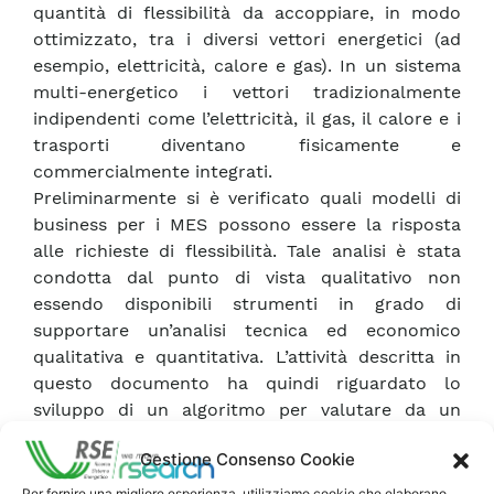
quantità di flessibilità da accoppiare, in modo
ottimizzato, tra i diversi vettori energetici (ad
esempio, elettricità, calore e gas). In un sistema
multi-energetico i vettori tradizionalmente
indipendenti come l’elettricità, il gas, il calore e i
trasporti diventano fisicamente e
commercialmente integrati.
Preliminarmente si è verificato quali modelli di
business per i MES possono essere la risposta
alle richieste di flessibilità. Tale analisi è stata
condotta dal punto di vista qualitativo non
essendo disponibili strumenti in grado di
supportare un’analisi tecnica ed economico
qualitativa e quantitativa. L’attività descritta in
questo documento ha quindi riguardato lo
sviluppo di un algoritmo per valutare da un
punto di vista stazionario il comportamento di
Gestione Consenso Cookie
una porzione di rete di distribuzione del gas,
quando è alimentata dalla rete del gas principale
Per fornire una migliore esperienza, utilizziamo cookie che elaborano