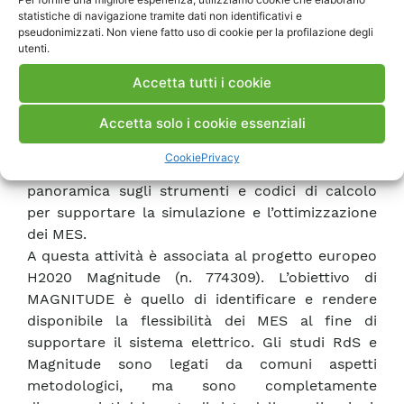
statistiche di navigazione tramite dati non identificativi e
e da impianti per la produzione di bio-metano da
pseudonimizzati. Non viene fatto uso di cookie per la profilazione degli
trattamento dei rifiuti (FORSU) connessi ad uno
utenti.
o più punti, oltre ai punti di prelievo di specifiche
Accetta tutti i cookie
utenze (carichi residenziali, industriali, ecc.).
L’attività ha anche riguardato l’analisi della
Accetta solo i cookie essenziali
capacità dei MES, intesi come microreti multi-
energy, di offrire servizi alla rete elettrica. Infine,
Cookie
Privacy
come ultimo elemento l’attività svolta offre una
panoramica sugli strumenti e codici di calcolo
per supportare la simulazione e l’ottimizzazione
dei MES.
A questa attività è associata al progetto europeo
H2020 Magnitude (n. 774309). L’obiettivo di
MAGNITUDE è quello di identificare e rendere
disponibile la flessibilità dei MES al fine di
supportare il sistema elettrico. Gli studi RdS e
Magnitude sono legati da comuni aspetti
metodologici, ma sono completamente