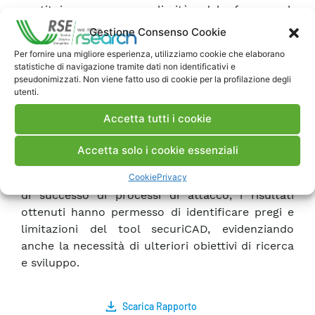
costituisce una peculiarità del framework
proposto che permette di estrarre indicazioni di
Gestione Consenso Cookie
dettaglio sull’applicazione degli standard di
Per fornire una migliore esperienza, utilizziamo cookie che elaborano
sicurezza e di contribuire allo sviluppo di
statistiche di navigazione tramite dati non identificativi e
soluzioni tecnologiche adeguate a soddisfare i
pseudonimizzati. Non viene fatto uso di cookie per la profilazione degli
utenti.
requisiti tecnici e operativi dei sistemi elettrici.
Le attività di simulazione hanno permesso di
Accetta tutti i cookie
selezionare un insieme di tool in grado di
analizzare dettagli architetturali e di cyber
Accetta solo i cookie essenziali
security diversi e complementari tra loro. Per
Cookie
Privacy
quanto riguarda la valutazione della probabilità
di successo di processi di attacco, i risultati
ottenuti hanno permesso di identificare pregi e
limitazioni del tool securiCAD, evidenziando
anche la necessità di ulteriori obiettivi di ricerca
e sviluppo.
Scarica Rapporto