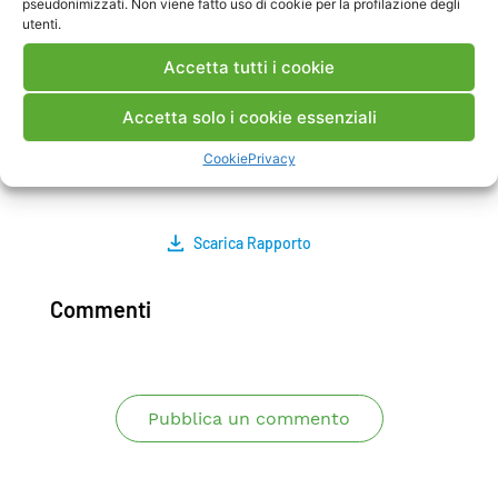
pseudonimizzati. Non viene fatto uso di cookie per la profilazione degli
rete con segmenti di tipo radio. L’obiettivo
utenti.
dell’analisi è stato quello di ottenere indicazioni
Accetta tutti i cookie
per la gestione di una rete
access-metro-core
idonea a connessioni e servizi di tipo 5G, in
Accetta solo i cookie essenziali
particolare come sia possibile implementarla e
verificarne la sua affidabilità per contesti
Cookie
Privacy
energetici.
Scarica Rapporto
Commenti
Pubblica un commento