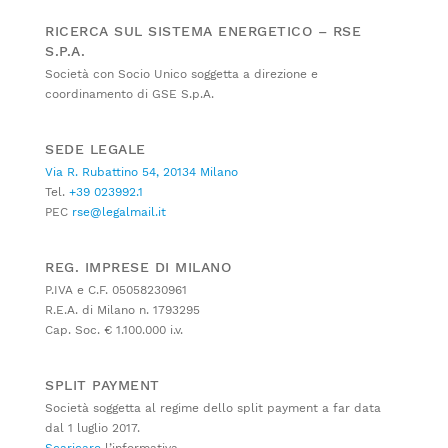
RICERCA SUL SISTEMA ENERGETICO – RSE
S.P.A.
Società con Socio Unico soggetta a direzione e
coordinamento di GSE S.p.A.
SEDE LEGALE
Via R. Rubattino 54, 20134 Milano
Tel.
+39 023992.1
PEC
rse@legalmail.it
REG. IMPRESE DI MILANO
P.IVA e C.F. 05058230961
R.E.A. di Milano n. 1793295
Cap. Soc. € 1.100.000 i.v.
SPLIT PAYMENT
Società soggetta al regime dello split payment a far data
dal 1 luglio 2017.
Scaricare
l’informativa