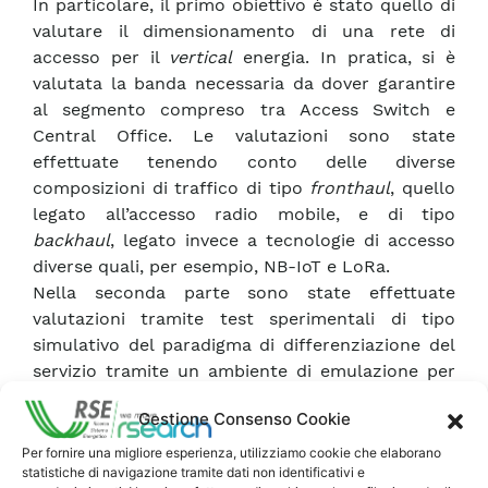
In particolare, il primo obiettivo è stato quello di
valutare il dimensionamento di una rete di
accesso per il
vertical
energia. In pratica, si è
valutata la banda necessaria da dover garantire
al segmento compreso tra Access Switch e
Central Office. Le valutazioni sono state
effettuate tenendo conto delle diverse
composizioni di traffico di tipo
fronthaul
, quello
legato all’accesso radio mobile, e di tipo
backhaul
, legato invece a tecnologie di accesso
diverse quali, per esempio, NB-IoT e LoRa.
Nella seconda parte sono state effettuate
valutazioni tramite test sperimentali di tipo
simulativo del paradigma di differenziazione del
servizio tramite un ambiente di emulazione per
reti 5G, ovvero NS3 (Network Simulator 3). È
Gestione Consenso Cookie
stata quindi portata l’architettura DiffServ del
laboratorio fisico utilizzato in precedenza ad un
Per fornire una migliore esperienza, utilizziamo cookie che elaborano
statistiche di navigazione tramite dati non identificativi e
simulatore di rete che permette di allargare la