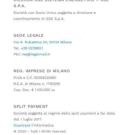
S.P.A.
Società con Socio Unico soggetta a direzione e
coordinamento di GSE S.p.A.
SEDE LEGALE
Via R. Rubattino 54, 20134 Milano
Tel.
+39 023992.1
PEC
rse@legalmail.it
REG. IMPRESE DI MILANO
P.IVA e C.F. 05058230961
R.E.A. di Milano n. 1793295
Cap. Soc. € 1.100.000 i.v.
SPLIT PAYMENT
Società soggetta al regime dello split payment a far data
dal 1 luglio 2017.
Scaricare
l’informativa
© 2020 - Tutti i diritti riservati