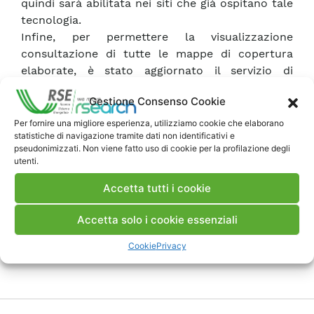
quindi sarà abilitata nei siti che già ospitano tale
tecnologia.
Infine, per permettere la visualizzazione
consultazione di tutte le mappe di copertura
elaborate, è stato aggiornato il servizio di
pubblicazione WMS (
Web Map Services
).
Gestione Consenso Cookie
Per fornire una migliore esperienza, utilizziamo cookie che elaborano
Scarica Rapporto
statistiche di navigazione tramite dati non identificativi e
pseudonimizzati. Non viene fatto uso di cookie per la profilazione degli
utenti.
Commenti
Accetta tutti i cookie
Accetta solo i cookie essenziali
Pubblica un commento
Cookie
Privacy