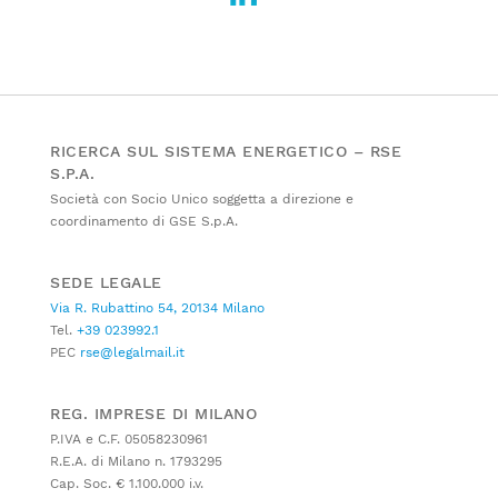
RICERCA SUL SISTEMA ENERGETICO – RSE
S.P.A.
Società con Socio Unico soggetta a direzione e
coordinamento di GSE S.p.A.
SEDE LEGALE
Via R. Rubattino 54, 20134 Milano
Tel.
+39 023992.1
PEC
rse@legalmail.it
REG. IMPRESE DI MILANO
P.IVA e C.F. 05058230961
R.E.A. di Milano n. 1793295
Cap. Soc. € 1.100.000 i.v.