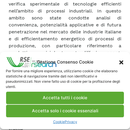
verifica sperimentale di tecnologie efficienti
nell’ambito di processi industriali. In questo
ambito sono state condotte analisi di
convenienza, potenzialità applicative e di futura
penetrazione nel mercato delle industrie italiane
e di efficientamento energetico di processi di
produzione, con particolare riferimento a
prodotti o servizi largamente diffusi o
energy
intensive
. Nel corso del triennio è stata
Gestione Consenso Cookie
selezionata, e quindi sviluppata anche nella
Per fornire una migliore esperienza, utilizziamo cookie che elaborano
presente annualità, la ricerca relativa ad una
statistiche di navigazione tramite dati non identificativi e
specifica tecnologia innovativa, che utilizza
pseudonimizzati. Non viene fatto uso di cookie per la profilazione degli
utenti.
membrane ceramiche, per la produzione di
ossigeno in processi energivori in temperatura.
Accetta tutti i cookie
Per questa metodologia si sono realizzati studi
per identificare le modalità implementative, i
Accetta solo i cookie essenziali
risparmi conseguibili e attività sperimentali volte
Cookie
Privacy
alla produzione prototipale delle membrane
stesse.