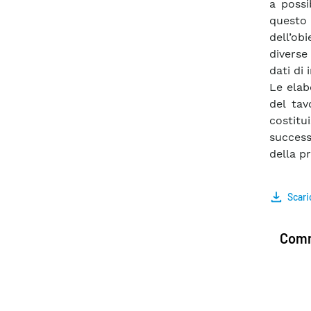
a possi
questo
dell’ob
diverse
dati di 
Le elab
del tav
costitu
success
della p
Scari
Comm