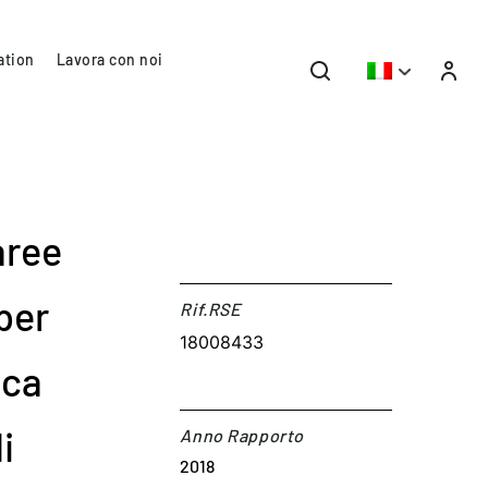
ation
Lavora con noi
aree
per
Rif.RSE​
18008433
ica
i
Anno Rapporto
2018