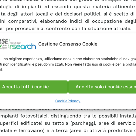
pologie di impianti ed essendo questa materia attinente
ità degli attori locali e dei decisori politici, si è scelto d
ini comparativi, elaborando indici di occupazione degli
per poi procedere al confronto con la situazione attuale.
icolare, per l’eolico è stata posta attenzione alla 
a degli aerogeneratori dislocati sul territorio (n°WT
Gestione Consenso Cookie
ie provinciale o regionale). Dall’analisi della distribuzion
entificata una soglia di densità che esclude le province
e una migliore esperienza, utilizziamo cookie che elaborano statistiche di naviga
ti non identificativi e pseudonimizzati. Non viene fatto uso di cookie per la profil
ssati, si è verificato uno sviluppo poco controllato de
i.
 Si è messo quindi a punto un algoritmo di calcolo che,
nata potenza obiettivo, ripartisce la potenza tra le re
possibili interventi di repowering dell’installato vetusto
Accetta tutti i cookie
Accetta solo i cookie essen
mpianti, alle aree potenzialmente disponibili, tenendo co
di densità massima.
Cookie
Privacy
e elaborazioni sono state effettuate per le superfici di
impianti fotovoltaici, distinguendo tra le possibili install
superfici edificate) su tettoia (parcheggi, aree di servizi
adale e ferroviario) e a terra (aree di attività produttive