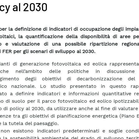
icy al 2030
er la definizione di indicatori di occupazione degli impian
oltaici, la quantificazione della disponibilità di aree pe
o e valutazione di una possibile ripartizione regiona
i FER per gli scenari di sviluppo al 2030.
ianti di generazione fotovoltaica ed eolica rappresenta
giche nell’ambito delle politiche in discussione
ngimento degli obiettivi di decarbonizzazione del
tico nazionale. Lo studio presentato in questo ra
zato a definire indicatori e informazioni quantitative re
 di suolo per il parco fotovoltaico ed eolico ipotizzabi
 di policy al 2030, da utilizzare anche al fine di valutare 
enze tra gli obiettivi di pianificazione energetica (Piano 
 la tutela del paesaggio.
non esistono indicatori predeterminati e soglie condi
re la sostenibilità ambientale del grado di sviluppo territ