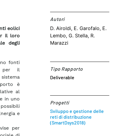
Autori​
D. Airoldi, E. Garofalo, E.
ti eolici
Lembo, G. Stella, R.
r il loro
Marazzi
le degli
no fonti
Tipo Rapporto
 per il
 sistema
Deliverable
pporto è
lative al
le in uno
Progetti
possibili
Sviluppo e gestione delle
Energia e
reti di distribuzione
(SmartDsys2018)
vise per
oriale di