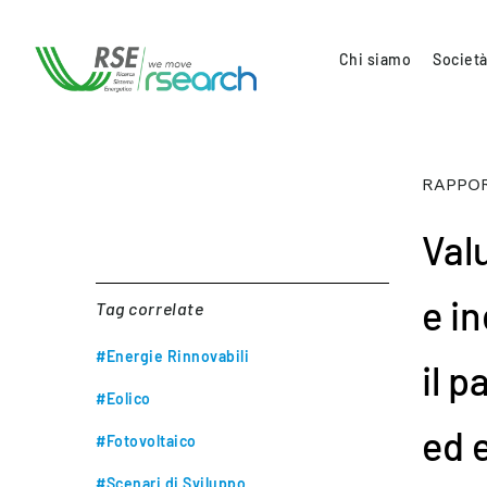
Chi siamo
Società
RAPPOR
Valu
e i
Tag correlate
#Energie Rinnovabili
il 
#Eolico
ed e
#Fotovoltaico
#Scenari di Sviluppo