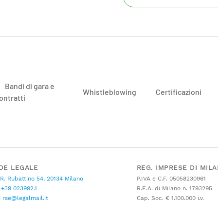
Bandi di gara e
Whistleblowing
Certificazioni
ontratti
DE LEGALE
REG. IMPRESE DI MIL
 R. Rubattino 54, 20134 Milano
P.IVA e C.F. 05058230961
+39 023992.1
R.E.A. di Milano n. 1793295
C
rse@legalmail.it
Cap. Soc. € 1.100.000 i.v.