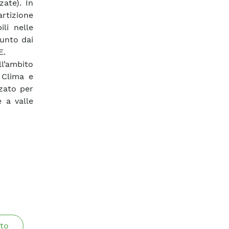
zate). In
rtizione
ili nelle
sunto dai
E.
ll’ambito
 Clima e
zato per
 a valle
to