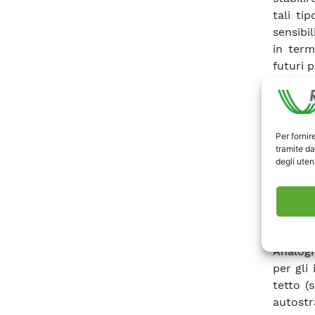
tali ti
sensibil
in term
futuri 
In part
numeric
superfic
si è id
Per fornir
tramite da
anni pa
degli utent
eolici.
determi
base a 
nuovi i
soglia 
Analogh
per gli 
tetto (
autostr