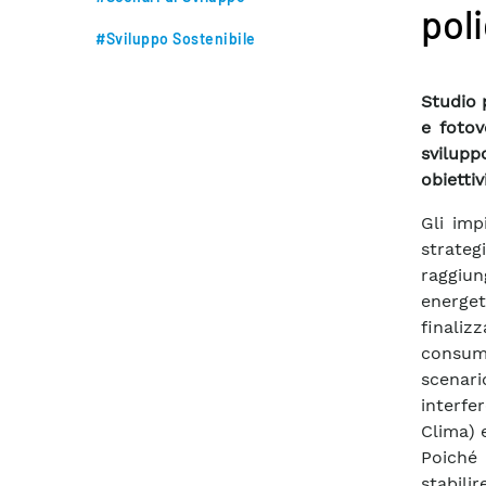
pol
#Sviluppo Sostenibile
Studio p
e fotov
svilupp
obiettiv
Gli imp
strate
raggiu
energe
finaliz
consumo
scenario
interfer
Clima) e
Poiché 
stabili