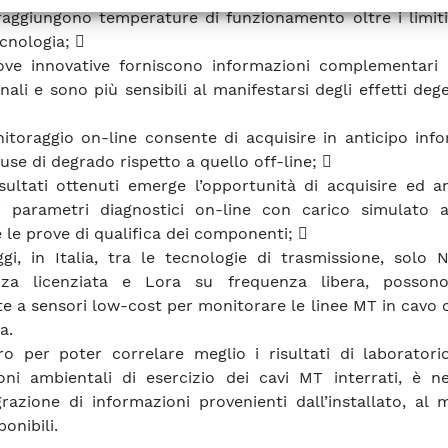
raggiungono temperature di funzionamento oltre i limiti
ecnologia; 
ove innovative forniscono informazioni complementari 
nali e sono più sensibili al manifestarsi degli effetti dege
nitoraggio on-line consente di acquisire in anticipo inf
use di degrado rispetto a quello off-line; 
isultati ottenuti emerge l’opportunità di acquisire ed a
 parametri diagnostici on-line con carico simulato a
 le prove di qualifica dei componenti; 
gi, in Italia, tra le tecnologie di trasmissione, solo 
nza licenziata e Lora su frequenza libera, posson
te a sensori low-cost per monitorare le linee MT in cavo
a.
ro per poter correlare meglio i risultati di laboratori
oni ambientali di esercizio dei cavi MT interrati, è ne
grazione di informazioni provenienti dall’installato, a
onibili.