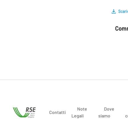
Scari
Comm
Note
Dove
Contatti
Legali
siamo
c