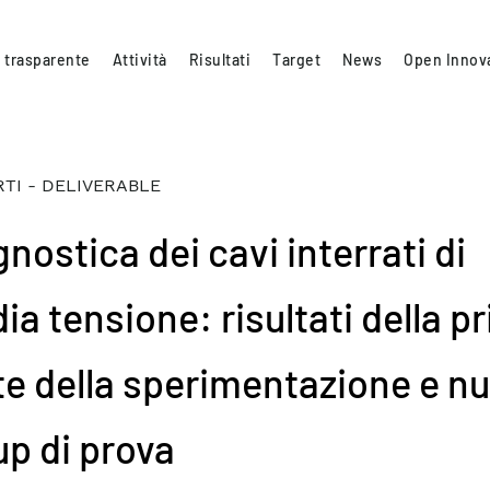
 trasparente
Attività
Risultati
Target
News
Open Innov
TI - DELIVERABLE
nostica dei cavi interrati di
ia tensione: risultati della p
te della sperimentazione e n
up di prova