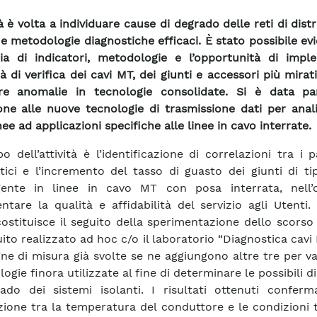
tà è volta a individuare cause di degrado delle reti di dist
 e metodologie diagnostiche efficaci. È stato possibile ev
acia di indicatori, metodologie e l’opportunità di impl
 di verifica dei cavi MT, dei giunti e accessori più mirati
re anomalie in tecnologie consolidate. Si è data par
one alle nuove tecnologie di trasmissione dati per anal
ee ad applicazioni specifiche alle linee in cavo interrate.
o dell’attività è l’identificazione di correlazioni tra i 
tici e l’incremento del tasso di guasto dei giunti di t
gente in linee in cavo MT con posa interrata, nell’o
ntare la qualità e affidabilità del servizio agli Utenti. L
costituisce il seguito della sperimentazione dello scors
ito realizzato ad hoc c/o il laboratorio “Diagnostica cavi 
e di misura già svolte se ne aggiungono altre tre per va
ogie finora utilizzate al fine di determinare le possibili 
ado dei sistemi isolanti. I risultati ottenuti confer
zione tra la temperatura del conduttore e le condizioni