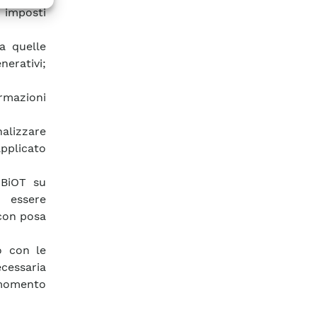
 imposti
a quelle
nerativi;
ormazioni
nalizzare
pplicato
NBiOT su
o essere
 con posa
o con le
cessaria
l momento