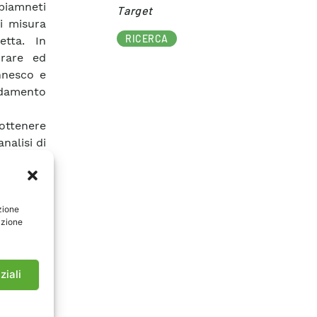
biamneti
Target​
di misura
RICERCA
etta. In
orare ed
nnesco e
aldamento
ottenere
nalisi di
ia mostra
degrado.
omeni che
zione
cherati.
azione
su nuove
saranno
ziali
o, si può
izione di