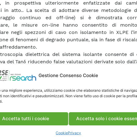
he, in prospettiva ulteriormente enfatizzate dai cam
ci in atto.. La scelta di adottare diverse metodologie 
oraggio continuo ed off-line) si è dimostrata corr
olare, le misure on-line hanno consentito di monit
iare negli spezzoni di cavo con isolamento in XLPE l’i
zione di fenomeni di degrado puntuale, sia in fase di risc
raffreddamento.
troscopia dielettrica del sistema isolante consente di 
a del Tanδ riducendo false valutazioni derivate solo dall’a
puntuali acquisiti a 50Hz e a 0,1Hz; inoltre la metodolog
Gestione Consenso Cookie
icipo rispetto alle tecniche tradizionali fenomeni di 
are analisi del Tanδ con conduttore caldo evidenzia fen
e una migliore esperienza, utilizziamo cookie che elaborano statistiche di naviga
ratura ambiente si manifestano in modo lieve o sono mas
ti non identificativi e pseudonimizzati. Non viene fatto uso di cookie per la profil
 facility ha consentito sperimentazioni preliminari 
i.
he di trasmissione che in futuro probabilmente 
niste nella gestione dell’Internet of Thing.
Accetta tutti i cookie
Accetta solo i cookie essen
nte finora non sia stata considerata l’umidità del terren
re che: 
Cookie
Privacy
i giunti in presenza di tensione applicata e a pari cond