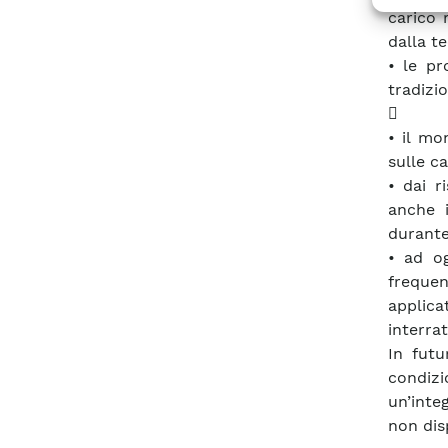
carico 
dalla t
• le pr
tradizio

• il mo
sulle ca
• dai r
anche i
durante
• ad og
freque
applica
interrat
In futu
condizi
un’inte
non disp