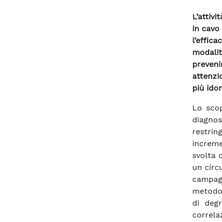
L’attivi
in cavo
l’effic
modalità
preveni
attenzi
più idon
Lo scop
diagnos
restrin
increme
svolta 
un circu
campagn
metodol
di degr
correla