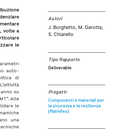
ribuzione
idenziare
Autori​
ementare
J. Borghetto, M. Garotta,
, volte a
S. Chiarello
ticolare
izzare le
Tipo Rapporto
parametri
Deliverable
ipo auto-
ttica di
’attività
o anno su
Progetti
MT”. Alle
Componenti e materiali per
la sicurezza e la resilienza
lidare le
(Mat4Res)
dinamiche
mano una
 termiche