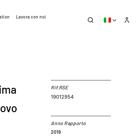
ation
Lavora con noi
rima
Rif.RSE​
19012954
uovo
Anno Rapporto
2019