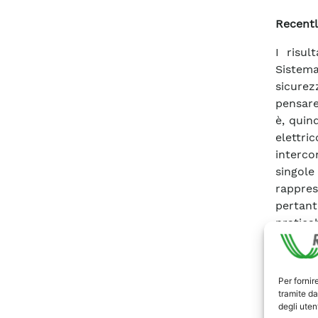
Recentl
I risul
Sistema
sicurez
pensare
è, quin
elettri
interc
singole
rappres
pertan
pratica
potenza
sistema
precede
Per fornir
arree 
tramite da
degli utent
continu