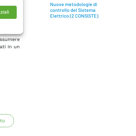
una rete
Nuove metodologie di
controllo del Sistema
e singole
ziali
Elettrico (2 CONSISTE)
linee di
o su reti
ti, dalla
iassumere
ti in un
to