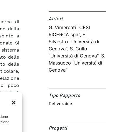
Autori​
icerca di
G. Vimercati "CESI
ne della
RICERCA spa", F.
spinto a
Silvestro "Università di
onale. Si
Genova", S. Grillo
n sistema
"Università di Genova", S.
ato delle
Massucco "Università di
to delle
Genova"
ticolare,
elazione
do poco
ansiti di
Tipo Rapporto
uelle del
Deliverable
odologie
o da più
zione
o si può
azione
lettrico
Progetti