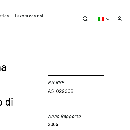
ation
Lavora con noi
ma
Rif.RSE​
A5-029368
o di
Anno Rapporto
2005