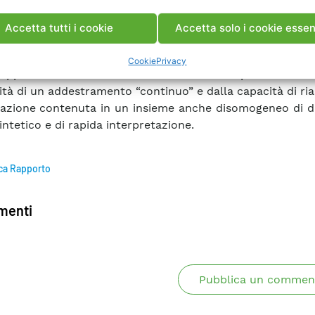
ale e trasmettere la classificazione dello stato ad 
sovranazionale che abbia in ingresso, oltre agli stati dell
Accetta tutti i cookie
Accetta solo i cookie essen
 trasmissione nazionali, i transiti di potenza sulle 
nnessione tra gli Stati. L’utilizzo dello strumento basat
Cookie
Privacy
 approntato è motivato dalla velocità di risposta delle re
lità di un addestramento “continuo” e dalla capacità di r
mazione contenuta in un insieme anche disomogeneo di da
intetico e di rapida interpretazione.
ca Rapporto
enti
Pubblica un commen