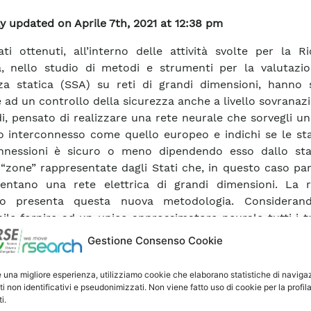
y updated on Aprile 7th, 2021 at 12:38 pm
tati ottenuti, all’interno delle attività svolte per la R
, nello studio di metodi e strumenti per la valutazio
za statica (SSA) su reti di grandi dimensioni, hanno 
 ad un controllo della sicurezza anche a livello sovranazi
di, pensato di realizzare una rete neurale che sorvegli u
co interconnesso come quello europeo e indichi se le st
onnessioni è sicuro o meno dipendendo esso dallo sta
 “zone” rappresentate dagli Stati che, in questo caso par
entano una rete elettrica di grandi dimensioni. La r
to presenta questa nuova metodologia. Consideran
bile fornire ad un unico approssimatore neurale tutti i tr
 di un sistema elettrico con dimensioni paragonabili a q
Gestione Consenso Cookie
 elettrico europeo, si è pensato di applicare le met
ntemente sviluppate ad un sistema elettrico costituit
e una migliore esperienza, utilizziamo cookie che elaborano statistiche di naviga
rappresentative di sistemi nazionali. Così facend
ti non identificativi e pseudonimizzati. Non viene fatto uso di cookie per la profil
i.
are ad utilizzare una rete neurale per ogni sistema e