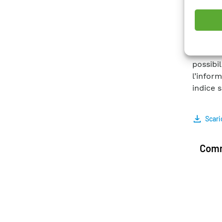
nazion
neurale 
reti di
interco
neurali
possibi
l’infor
indice s
Scari
Comm