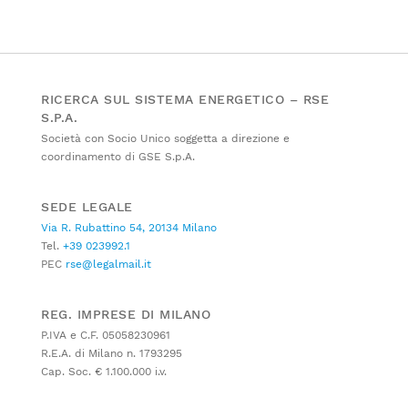
RICERCA SUL SISTEMA ENERGETICO – RSE
S.P.A.
Società con Socio Unico soggetta a direzione e
coordinamento di GSE S.p.A.
SEDE LEGALE
Via R. Rubattino 54, 20134 Milano
Tel.
+39 023992.1
PEC
rse@legalmail.it
REG. IMPRESE DI MILANO
P.IVA e C.F. 05058230961
R.E.A. di Milano n. 1793295
Cap. Soc. € 1.100.000 i.v.