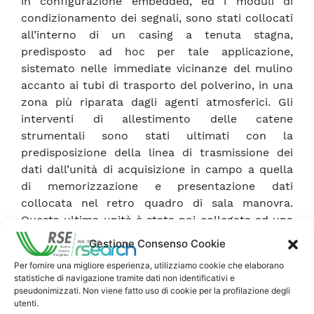
in configurazione embedded, ed i moduli di
condizionamento dei segnali, sono stati collocati
all’interno di un casing a tenuta stagna,
predisposto ad hoc per tale applicazione,
sistemato nelle immediate vicinanze del mulino
accanto ai tubi di trasporto del polverino, in una
zona più riparata dagli agenti atmosferici. Gli
interventi di allestimento delle catene
strumentali sono stati ultimati con la
predisposizione della linea di trasmissione dei
dati dall’unità di acquisizione in campo a quella
di memorizzazione e presentazione dati
collocata nel retro quadro di sala manovra.
Questa ultima unità è stata poi collegata ad una
rete della Centrale protetta da protocolli
Gestione Consenso Cookie
standard di sicurezza, che ne ha reso possibile
Per fornire una migliore esperienza, utilizziamo cookie che elaborano
l’accesso ed il controllo in remoto. La
statistiche di navigazione tramite dati non identificativi e
configurazione del software di acquisizione dei
pseudonimizzati. Non viene fatto uso di cookie per la profilazione degli
dati (ottimizzata sulla base dei riscontri delle
utenti.