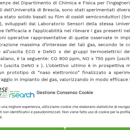
nze del Dipartimento di Chimica e Fisica per l’Ingegneri
i dell’Università di Brescia, sono stati sperimentati divers
 a stato solido basati su film di ossidi semiconduttori (S
.), sviluppati dal Laboratorio Sensori della stessa Univer
e l’efficacia e l’applicabilità nel rilevare i gas presenti ne
oni operative rappresentative di quelle osservate in imp
razione massima d’interesse dei tali gas, secondo le co
e all’uscita ECO e DeNO x dei gruppi termoelettrici del
taliano, è la seguente: CO 800 ppm, NO x 750 ppm (uscit
 (uscita DeNO x ). L’obiettivo ultimo è in prospettiva 
n prototipo di “naso elettronico” finalizzato a sperime
aggio in impianto dei gas, valorizzando in modo efficace 
ori disponibili. Prove sistematiche hanno consentito di va
Gestione Consenso Cookie
antitativamente affidabile la concentrazione dei gas d’
ando i dati con algoritmi avanzati di “pattern reco
e una migliore esperienza, utilizziamo cookie che elaborano statistiche di naviga
entati con reti neurali. Nella sperimentazione ef
ti non identificativi e pseudonimizzati. Non viene fatto uso di cookie per la profil
palmente con sensori sviluppati dal Laboratorio e a
i.
 commerciali, è stata studiata la risposta alle singol
, e a miscele binarie e ternarie, con concentrazioni di