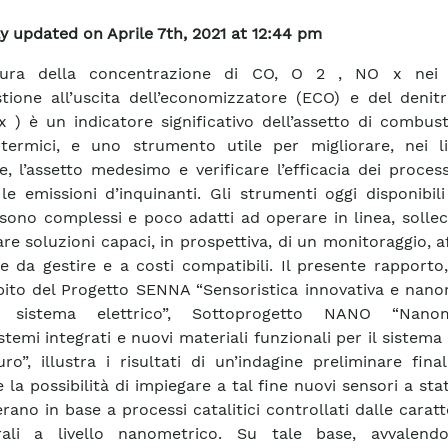
y updated on Aprile 7th, 2021 at 12:44 pm
ura della concentrazione di CO, O 2 , NO x nei 
ione all’uscita dell’economizzatore (ECO) e del denitri
 ) è un indicatore significativo dell’assetto di combus
termici, e uno strumento utile per migliorare, nei li
le, l’assetto medesimo e verificare l’efficacia dei process
 le emissioni d’inquinanti. Gli strumenti oggi disponibili
sono complessi e poco adatti ad operare in linea, solle
re soluzioni capaci, in prospettiva, di un monitoraggio, af
e da gestire e a costi compatibili. Il presente rapporto
bito del Progetto SENNA “Sensoristica innovativa e nano
 sistema elettrico”, Sottoprogetto NANO “Nanomat
temi integrati e nuovi materiali funzionali per il sistema 
uro”, illustra i risultati di un’indagine preliminare fina
 la possibilità di impiegare a tal fine nuovi sensori a sta
rano in base a processi catalitici controllati dalle caratt
urali a livello nanometrico. Su tale base, avvalendo