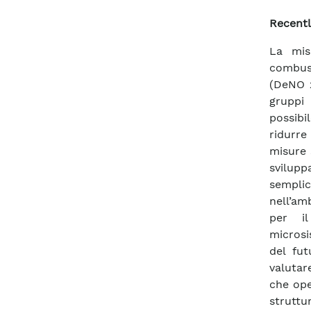
Recentl
La mis
combust
(DeNO x
gruppi 
possibi
ridurre
misure 
sviluppa
semplic
nell’am
per il
microsis
del fut
valutare
che ope
strutt