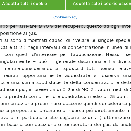
Accetta tutti i cookie
Accetta solo i cookie essen
 gas (CO, O 2 , NO 2 e NO). Durante l’esposizione alle
 sono stati misurati da ciascun sensore i parametri i) 
Cookie
Privacy
 (sensibilità), ii) tempo per arrivare al 90% della massima 
tempo per arrivare al 70% del recupero, questo ad ogni int
posizione ai gas.
ri si sono dimostrati capaci di rivelare le singole speci
 CO e O 2 ) negli intervalli di concentrazione in linea d
i con quelli d’interesse per l’applicazione. Nessun s
ingolarmente – può in generale discriminare fra divers
, mentre considerando la risposta di tutti i sensori e av
i neurali opportunamente addestrate si osserva u
vità e una stima soddisfacente della concentrazione dell
 ad esempio, in presenza di O 2 e di NO 2 , valori medi d
ono predetti con un errore quadratico medio di 28 ppm. I 
perimentazione preliminare possono quindi considerarsi po
o la proposta di un’azione di ricerca più direttamente fi
ttivo e in particolare alle seguenti azioni: i) ottimizzare 
 in base a composizione e temperatura dei gas da anali