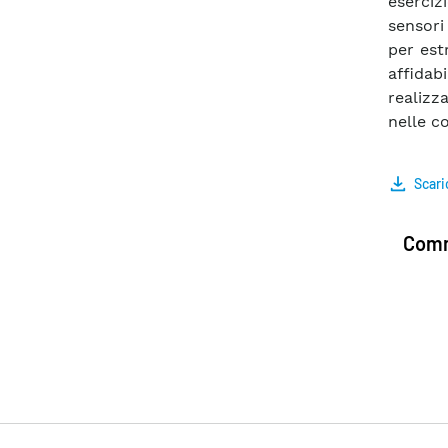
eserciz
sensori 
per est
affidabi
realizz
nelle co
Scari
Comm