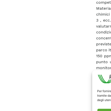
compete
Material
chimici
3 , ecc
valutarn
condizi
concent
previst
parco i
150 ppm
punto u
monitor
di sens
modo qu
elabor
Per fornir
implem
tramite da
princi
degli utent
sensori
gassose