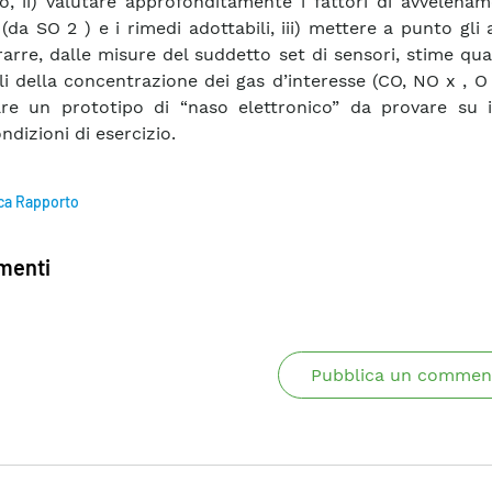
io, ii) valutare approfonditamente i fattori di avvelena
(da SO 2 ) e i rimedi adottabili, iii) mettere a punto gli 
rarre, dalle misure del suddetto set di sensori, stime qua
li della concentrazione dei gas d’interesse (CO, NO x , O 2
are un prototipo di “naso elettronico” da provare su 
ndizioni di esercizio.
ca Rapporto
enti
Pubblica un commen