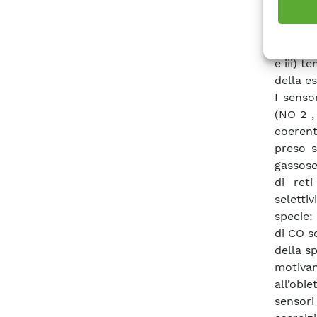
singoli
gassose
relativa
e iii) 
della es
I senso
(NO 2 ,
coerent
preso s
gassose
di ret
seletti
specie:
di CO s
della s
motivan
all’obie
sensori