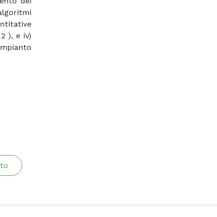
mento dei
algoritmi
ntitative
 ), e iv)
impianto
to