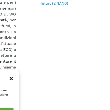
a e per i
futuro (2 NANO)
i sensori
nO 2 , WO
sità, per
i fumi, in
ianto. La
ndizioni
l’attuale
a ECO) e
mettere a
ntare il
l’insieme
lutare in
interesse
gnition”
zione
fettuata
azione
nche con
e specie
verse dei