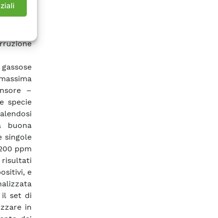
ziali
 miscele
risposta
risposta,
erruzione
e gassose
i massima
ensore –
e specie
valendosi
na buona
e singole
i 200 ppm
risultati
sitivi, e
nalizzata
il set di
zzare in