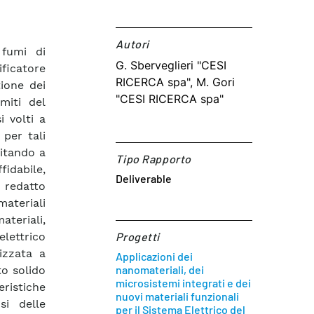
Autori​
fumi di
G. Sberveglieri "CESI
ficatore
RICERCA spa", M. Gori
tione dei
"CESI RICERCA spa"
miti del
i volti a
 per tali
citando a
Tipo Rapporto
fidabile,
Deliverable
, redatto
materiali
eriali,
elettrico
Progetti
lizzata a
Applicazioni dei
nanomateriali, dei
to solido
microsistemi integrati e dei
eristiche
nuovi materiali funzionali
si delle
per il Sistema Elettrico del