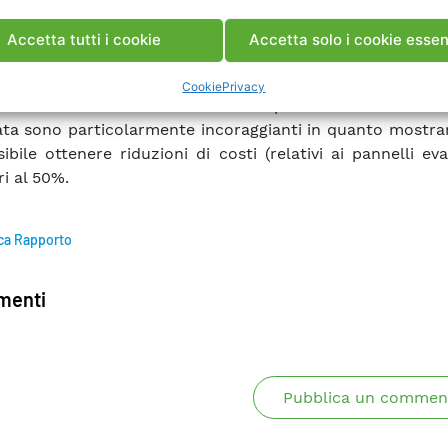
li dell’evaporatore, di ottimizzare il dimensio
aporatore in termini di riduzione di costi. L’ottimizzazion
Accetta tutti i cookie
Accetta solo i cookie essen
uata mediante analisi termofluidodinamiche dell’eva
to ed analisi termomeccaniche (mediante analisi ad 
Cookie
Privacy
delle sezioni critiche dei tubi evaporativi. I risultati del
ata sono particolarmente incoraggianti in quanto mostr
ibile ottenere riduzioni di costi (relativi ai pannelli eva
ri al 50%.
ca Rapporto
enti
Pubblica un commen