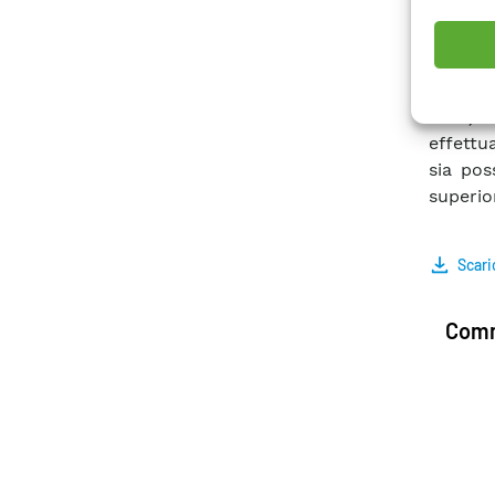
pannel
dell’ev
effett
comple
finiti) 
effettu
sia poss
superio
Scari
Comm