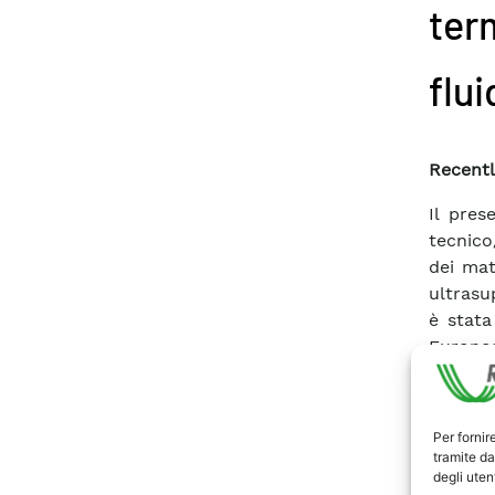
ter
flu
Recentl
Il pres
tecnico
dei mat
ultrasu
è stata
Europeo
ultrasu
sperime
presen
Per fornir
dell’ev
tramite da
degli utent
tubi me