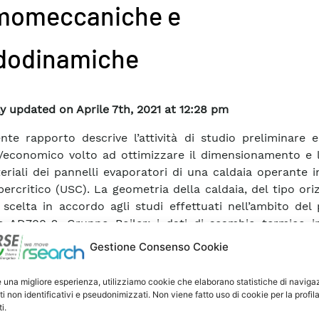
momeccaniche e
idodinamiche
y updated on Aprile 7th, 2021 at 12:28 pm
ente rapporto descrive l’attività di studio preliminare 
/economico volto ad ottimizzare il dimensionamento e l
eriali dei pannelli evaporatori di una caldaia operante 
percritico (USC). La geometria della caldaia, del tipo ori
 scelta in accordo agli studi effettuati nell’ambito del
 AD700-2, Gruppo Boiler; i dati di scambio termico i
percritico sono analogamente derivati dai risultati del
Gestione Consenso Cookie
ntali effettuate da CESI nell’ambito del medesimo prog
te attività, a partire da una geometria di rife
e una migliore esperienza, utilizziamo cookie che elaborano statistiche di naviga
aporatore di caldaia ha permesso, mediante opportuna sc
ti non identificativi e pseudonimizzati. Non viene fatto uso di cookie per la profil
i.
mbranati (in termini di dimensioni e materiali) utiliz