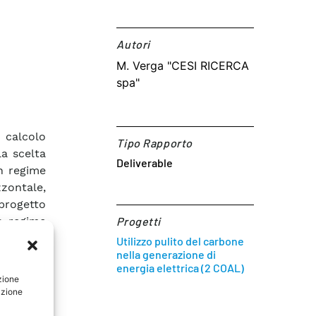
Autori​
M. Verga "CESI RICERCA
spa"
e calcolo
Tipo Rapporto
a scelta
Deliverable
in regime
zzontale,
 progetto
n regime
Progetti
le prove
Utilizzo pulito del carbone
nella generazione di
etto. La
energia elettrica (2 COAL)
rimento
zione
elta dei
azione
zati nei