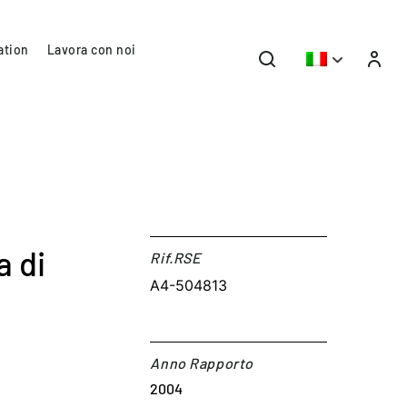
ation
Lavora con noi
a di
Rif.RSE​
A4-504813
Anno Rapporto
2004