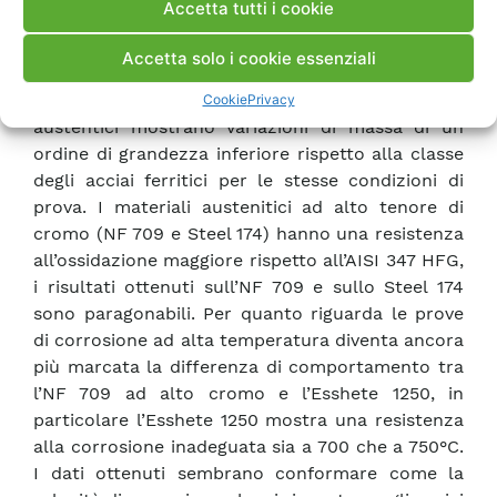
Accetta tutti i cookie
austenitici NF709, AISI 347 e l’acciaio Sandvick
174; per quanto riguarda le prove di corrosione
Accetta solo i cookie essenziali
ad alta temperatura sono stati esaminati
l’Esshete 1250, l’NF709 e l’AISI 347 HFG. Gli acciai
Cookie
Privacy
austentici mostrano variazioni di massa di un
ordine di grandezza inferiore rispetto alla classe
degli acciai ferritici per le stesse condizioni di
prova. I materiali austenitici ad alto tenore di
cromo (NF 709 e Steel 174) hanno una resistenza
all’ossidazione maggiore rispetto all’AISI 347 HFG,
i risultati ottenuti sull’NF 709 e sullo Steel 174
sono paragonabili. Per quanto riguarda le prove
di corrosione ad alta temperatura diventa ancora
più marcata la differenza di comportamento tra
l’NF 709 ad alto cromo e l’Esshete 1250, in
particolare l’Esshete 1250 mostra una resistenza
alla corrosione inadeguata sia a 700 che a 750°C.
I dati ottenuti sembrano conformare come la