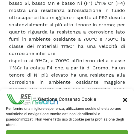
basso Si, basso Mn e basso Ni (F1) L’11% Cr (F4)
mostra una resistenza all’ossidazione in fluido
ultrasupercritico maggiore rispetto al P92 dovuta
sostanzialmente al più alto tenore in cromo; per
quanto riguarda la resistenza a corrosione lato
fumi in ambiente ossidante a 700°C e 750°C la
classe dei materiali 11%Cr ha una velocità di
corrosione inferiore
rispetto ai 9%Cr, a 700°C all’interno della classe
11%Cr la colata F4 che, a parità di Cromo, ha un
tenore di Ni più elevato ha una resistenza alla
corrosione in ambiente ossidante maggiore
rispetto alla colata F1. Gli acciai austenitici sono
stati testati nell’intervallo di temperatura
Gestione Consenso Cookie
compreso tra 600 e 750°C sia per quanto
Per fornire una migliore esperienza, utilizziamo cookie che elaborano
riguarda le prove di ossidazione in fluido
statistiche di navigazione tramite dati non identificativi e
ultrasupercritico sia per quanto riguarda le prove
pseudonimizzati. Non viene fatto uso di cookie per la profilazione degli
utenti.
di corrosione ad alta temperatura. Nelle le prove
di ossidazione sono stati esaminati gli acciai