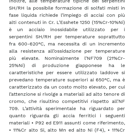
Inoltre, alle temperature tipiche dei serpentini
SH/RH la possibile formazione di solfati misti in
fase liquida richiede l’impiego di acciai con più
alti contenuti in Cr. L’Esshete 1250 (15%Cr-10%Ni)
è un acciaio inossidabile utilizzato per i
serpentini SH/RH per temperature soprattutto
fra 600-620°C, ma necessita di un incremento
alla resistenza all’ossidazione per temperature
più elevate. Nominalmente l’NF709 (21%Cr-
25%Ni) di produzione giapponese ha le
caratteristiche per essere utilizzato laddove si
prevedano temperature superiori ai 650°C, ma è
caratterizzato da un costo molto elevato, per cui
l’attenzione si rivolge a materiali ad alto tenore di
cromo, che risultino competitivi rispetto all’NF
709. L’attività sperimentale ha riguardato per
quanto riguarda gli accia ferritici i seguenti
materiali • P92 ed E911 assunti come riferimento,
• 11%Cr alto Si, alto Mn ed alto Ni (F4), • 11%Cr