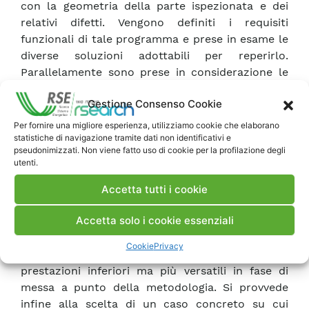
con la geometria della parte ispezionata e dei
relativi difetti. Vengono definiti i requisiti
funzionali di tale programma e prese in esame le
diverse soluzioni adottabili per reperirlo.
Parallelamente sono prese in considerazione le
diverse tipologie di trasduttori utilizzabili, in
Gestione Consenso Cookie
relazione ai loro requisiti principali dettati dalle
caratteristiche di ogni controllo. Le possibili
Per fornire una migliore esperienza, utilizziamo cookie che elaborano
alternative – trasduttori singoli o sonde
statistiche di navigazione tramite dati non identificativi e
pseudonimizzati. Non viene fatto uso di cookie per la profilazione degli
multielemento – vengono analizzate
utenti.
sottolineando i vantaggi e gli svantaggi di
ciascuna di esse, rimandando di necessità la
Accetta tutti i cookie
scelta del trasduttore specifico all’atto della
Accetta solo i cookie essenziali
messa a punto del controllo di uno specifico
componente, e decidendo di effettuare i test
Cookie
Privacy
preliminari con trasduttori ‘generici’ di
prestazioni inferiori ma più versatili in fase di
messa a punto della metodologia. Si provvede
infine alla scelta di un caso concreto su cui