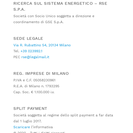
RICERCA SUL SISTEMA ENERGETICO – RSE
S.P.A.
Società con Socio Unico soggetta a direzione e
coordinamento di GSE S.p.A.
SEDE LEGALE
Via R. Rubattino 54, 20134 Milano
Tel.
+39 023992.1
PEC
rse@legalmail.it
REG. IMPRESE DI MILANO
P.IVA e C.F. 05058230961
R.E.A. di Milano n. 1793295
Cap. Soc. € 1.100.000 i.v.
SPLIT PAYMENT
Società soggetta al regime dello split payment a far data
dal 1 luglio 2017.
Scaricare
l’informativa
© 2020 - Tutti i diritti riservati