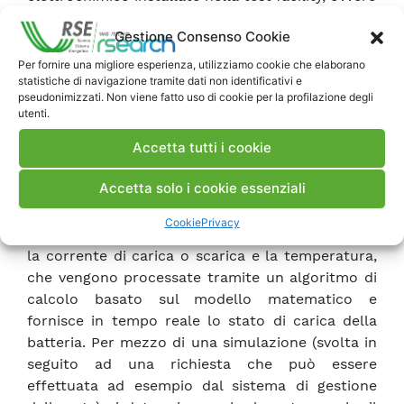
la batteria di accumulatori al piombo ermetici, la
Gestione Consenso Cookie
batteria sodio/cloruro di nichel (ZEBRA™) e la
batteria Redox a circolazione di elettrolita. La
Per fornire una migliore esperienza, utilizziamo cookie che elaborano
statistiche di navigazione tramite dati non identificativi e
test facility è una rete sperimentale di
pseudonimizzati. Non viene fatto uso di cookie per la profilazione degli
generazione distribuita realizzata al CESI
utenti.
nell’ambito del progetto di Ricerca di Sistema
Accetta tutti i cookie
GENDIS 21. Nel documento è riportata una breve
descrizione di tale rete. Lo sviluppo dei modelli
Accetta solo i cookie essenziali
ha portato alla realizzazione di uno stimatore
dello stato di carica delle tre tecnologie di
Cookie
Privacy
accumulo elencate. Lo stimatore ha in ingresso
la corrente di carica o scarica e la temperatura,
che vengono processate tramite un algoritmo di
calcolo basato sul modello matematico e
fornisce in tempo reale lo stato di carica della
batteria. Per mezzo di una simulazione (svolta in
seguito ad una richiesta che può essere
effettuata ad esempio dal sistema di gestione