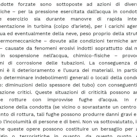
dotte forzate sono sottoposte ad azioni di diver
che – per la pressione esercitata dall’acqua in condott
e esercizio sia durante manovre di rapida inter
imentazione in turbina (colpo d’ariete), per i carichi age
qua ed eventualmente della neve, peso proprio della stru
termomeccaniche – dovute alle condizioni termiche amb
 – causate da fenomeni erosivi indotti soprattutto dal 
 in sospensione nell’acqua, chimico-fisiche – prov
ni di corrosione delle tubazioni. La conseguenza d
i è il deterioramento e l’usura dei materiali. In parti
 determinare indebolimenti generali o locali della cond
: diminuzioni dello spessore del tubo) con conseguenti 
tazione critici. Queste situazioni di criticità possono a
re rotture con improvvise fughe d’acqua. In re
cazione della condotta (se vicino o sovrastante un centro
unto di rottura, tali fughe possono produrre danni gravi 
o l’incolumità di persone e di beni. Non va sottovalutato, in
he queste opere possono costituire un bersaglio per a
ggio o terroristiche in quanto, da questo punto d