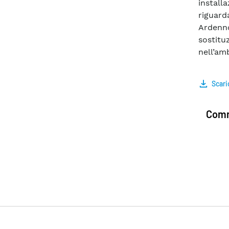
install
riguard
Ardenno
sostit
nell’am
Scari
Comm