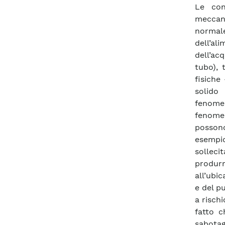
Le con
meccani
normal
dell’al
dell’ac
tubo), 
fisiche
solido
fenome
fenomen
possono
esempio
solleci
produr
all’ubi
e del p
a rischi
fatto c
sabota