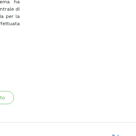
stema ha
ntrale di
a per la
fettuata
to