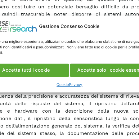
ero costituire un potenziale bersaglio difficile da pro
quindi trascurabile poter disporre di sistemi autom
aggio dello stato di integrità della condotta in partic
Gestione Consenso Cookie
al minimo il rischio di fughe d’acqua, con l’obiettivo di li
ssociabile ad una rottura improvvisa. La presente att
e una migliore esperienza, utilizziamo cookie che elaborano statistiche di naviga
 ha lo scopo di rispondere a tali necessità e ha rigua
ti non identificativi e pseudonimizzati. Non viene fatto uso di cookie per la profil
ino di un sistema prototipale di protezione di condotte
i.
tato per l’impianto di ENEL Produzione di Ardenn
entativo di una ampia tipologia di impianti (impianti
Accetta tutti i cookie
Accetta solo i cookie essen
na con condotta lunga, grande salto e portata medio-
one tipica per gli impianti realizzati sull’arco alpino). 
Cookie
Privacy
tto nel presente rapporto riguarda: un approfon
fluenza della precisione e accuratezza del sistema di rile
ontà delle risposte del sistema, il ripristino dell’arc
re e hardware con la descrizione della nuova sc
zione dati, il ripristino della sensoristica lungo la con
ino dell’alimentazione generale del sistema, la verifica de
ale del sistema stesso, la documentazione delle proc