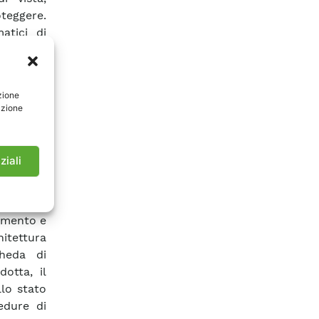
teggere.
atici di
olare per
mitare il
ività di
zione
rdato il
azione
 forzate
o (SO),
 di alta
ziali
piccola,
Il lavoro
dimento
vamento e
hitettura
heda di
dotta, il
llo stato
edure di