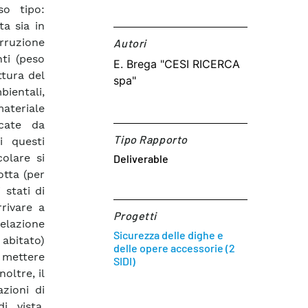
so tipo:
a sia in
ruzione
Autori​
nti (peso
E. Brega "CESI RICERCA
ttura del
spa"
ientali,
materiale
ocate da
Tipo Rapporto
i questi
colare si
Deliverable
otta (per
stati di
rrivare a
Progetti
lazione
Sicurezza delle dighe e
 abitato)
delle opere accessorie (2
e mettere
SIDI)
oltre, il
zioni di
i vista,