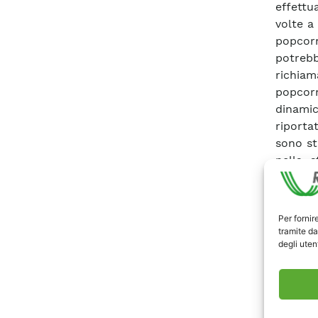
effettu
volte a
popcorn
potrebb
richiam
popcorn
dinamic
riporta
sono st
nella 
individ
trappol
in coll
Per fornir
(più ne
tramite da
degli utent
interce
rete, s
aument
conclus
“colla” 