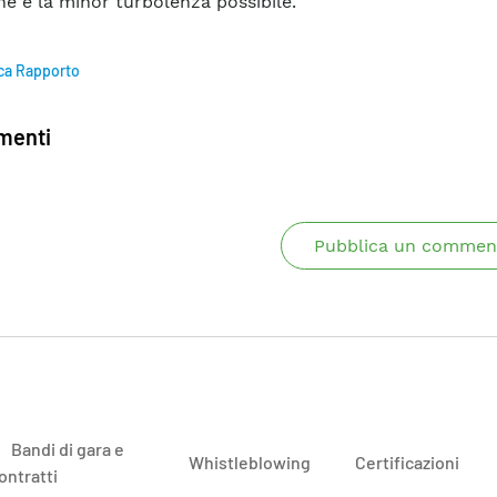
ne e la minor turbolenza possibile.
ca Rapporto
enti
Pubblica un commen
Bandi di gara e
Whistleblowing
Certificazioni
ontratti