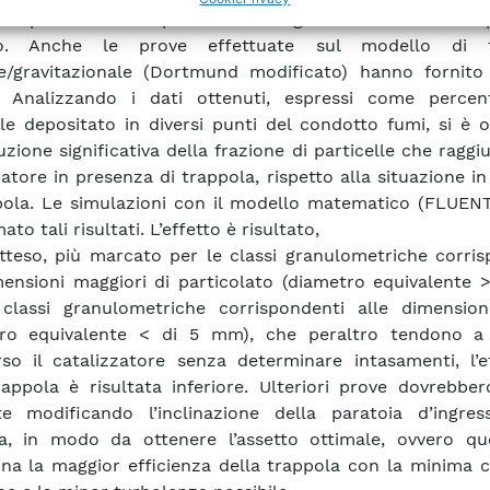
 è presente nelle particelle di sughero utilizzate nelle
o. Anche le prove effettuate sul modello di t
le/gravitazionale (Dortmund modificato) hanno fornito r
i. Analizzando i dati ottenuti, espressi come percen
le depositato in diversi punti del condotto fumi, si è 
uzione significativa della frazione di particelle che raggi
zatore in presenza di trappola, rispetto alla situazione i
pola. Le simulazioni con il modello matematico (FLUEN
to tali risultati. L’effetto è risultato,
teso, più marcato per le classi granulometriche corris
mensioni maggiori di particolato (diametro equivalente 
classi granulometriche corrispondenti alle dimension
tro equivalente < di 5 mm), che peraltro tendono a
rso il catalizzatore senza determinare intasamenti, l’e
rappola è risultata inferiore. Ulteriori prove dovrebbe
e modificando l’inclinazione della paratoia d’ingres
a, in modo da ottenere l’assetto ottimale, ovvero qu
na la maggior efficienza della trappola con la minima c