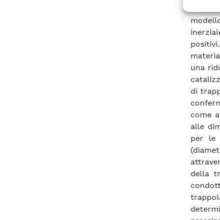
che non
modell
inerzia
positiv
materia
una rid
cataliz
di trap
conferma
come at
alle di
per le 
(diame
attrave
della t
condott
trappol
determi