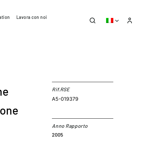
ation
Lavora con noi
ne
Rif.RSE​
A5-019379
ione
Anno Rapporto
2005