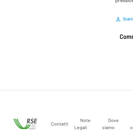
pressio
Scari
Comm
Note
Dove
Contatti
Legali
siamo
c