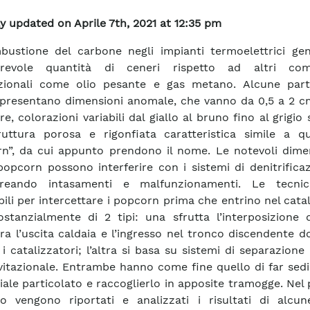
y updated on Aprile 7th, 2021 at 12:35 pm
ustione del carbone negli impianti termoelettrici ge
erevole quantità di ceneri rispetto ad altri comb
zionali come olio pesante e gas metano. Alcune parti
presentano dimensioni anomale, che vanno da 0,5 a 2 c
re, colorazioni variabili dal giallo al bruno fino al grigio
uttura porosa e rigonfiata caratteristica simile a qu
n”, da cui appunto prendono il nome. Le notevoli dimen
popcorn possono interferire con i sistemi di denitrifica
reando intasamenti e malfunzionamenti. Le tecnic
abili per intercettare i popcorn prima che entrino nel cata
stanzialmente di 2 tipi: una sfrutta l’interposizione d
 tra l’uscita caldaia e l’ingresso nel tronco discendente 
 i catalizzatori; l’altra si basa su sistemi di separazione 
vitazionale. Entrambe hanno come fine quello di far sed
riale particolato e raccoglierlo in apposite tramogge. Nel
o vengono riportati e analizzati i risultati di alcun