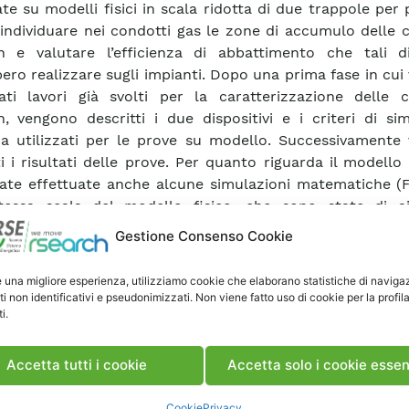
ate su modelli fisici in scala ridotta di due trappole per
 individuare nei condotti gas le zone di accumulo delle 
 e valutare l’efficienza di abbattimento che tali dis
ero realizzare sugli impianti. Dopo una prima fase in cu
ati lavori già svolti per la caratterizzazione delle c
, vengono descritti i due dispositivi e i criteri di sim
a utilizzati per le prove su modello. Successivamente
ti i risultati delle prove. Per quanto riguarda il modello 
ate effettuate anche alcune simulazioni matematiche (
stessa scala del modello fisico, che sono state di a
uare l’assetto ottimale dei vari componenti che compo
Gestione Consenso Cookie
a. La prove effettuate sul modello di trappola a griglia, r
aborazione con Termokimik , hanno data esito positivo: l
e una migliore esperienza, utilizziamo cookie che elaborano statistiche di naviga
lla configurazione a 3 che in quella a 7 piramidi) ha mo
ti non identificativi e pseudonimizzati. Non viene fatto uso di cookie per la profil
i.
ttare tutto il particolato di dimensione superiore alle mag
enza tuttavia determinare grossi problemi di intasame
o di caduta di pressione. Qualche ragionevole dubb
Accetta tutti i cookie
Accetta solo i cookie essen
ioni tuttavia permane, per il fatto di aver trascurato 
che caratterizza le particelle vere di popcorn nell’impiant
Cookie
Privacy