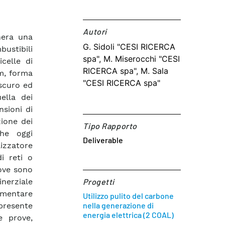
Autori​
nera una
G. Sidoli "CESI RICERCA
ustibili
spa", M. Miserocchi "CESI
celle di
RICERCA spa", M. Sala
m, forma
"CESI RICERCA spa"
 scuro ed
ella dei
sioni di
zione dei
Tipo Rapporto
he oggi
Deliverable
lizzatore
i reti o
dove sono
inerziale
Progetti
imentare
Utilizzo pulito del carbone
nella generazione di
 presente
energia elettrica (2 COAL)
e prove,