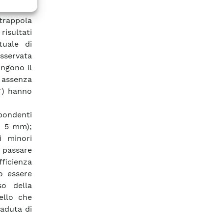
 prove su
rappola
isultati
tuale di
osservata
ungono il
n assenza
T) hanno
pondenti
> 5 mm);
i minori
 passare
fficienza
ro essere
so della
ello che
aduta di