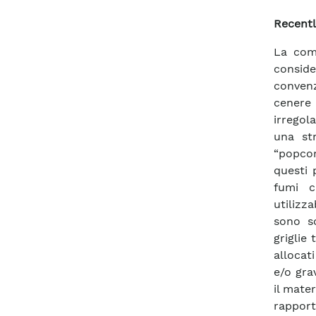
Recentl
La comb
consid
conven
cenere 
irregola
una str
“popcor
questi 
fumi c
utilizz
sono so
griglie
allocati
e/o gra
il mate
rapport