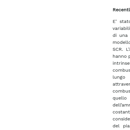
Recentl
E’ stat
variabil
di una 
modello
SCR. L’
hanno p
intrins
combus
lungo 
attrav
combust
quello
dell’am
costant
conside
del pi