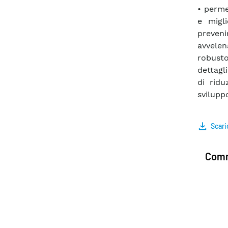
• perme
e migl
preveni
avvelen
robust
dettagl
di ridu
sviluppo
Scari
Comm