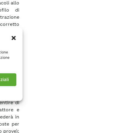
coli allo
ofilo di
trazione
corretto
ato che è
quanto la
otto. Il
zione
andosi su
azione
eattore e
lori dei
incognite
ziali
 profilo
 consumo
to degli
entire di
attore e
ederà in
oste per
o prove);