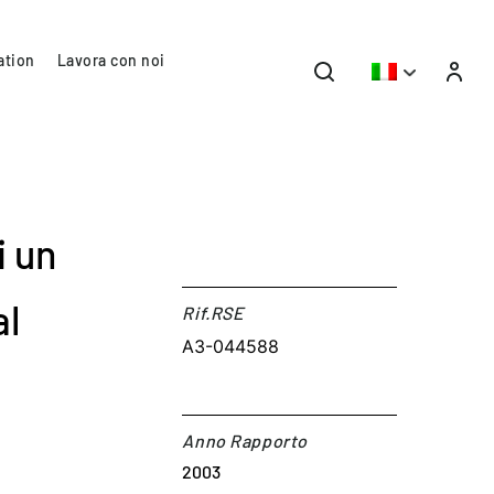
ation
Lavora con noi
i un
al
Rif.RSE​
A3-044588
Anno Rapporto
2003