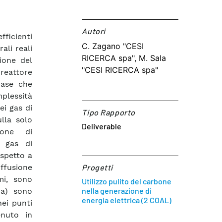
Autori​
ficienti
C. Zagano "CESI
ali reali
RICERCA spa", M. Sala
ione del
"CESI RICERCA spa"
 reattore
base che
plessità
ei gas di
Tipo Rapporto
lla solo
Deliverable
ione di
i gas di
spetto a
fusione
Progetti
mi, sono
Utilizzo pulito del carbone
nella generazione di
ca) sono
energia elettrica (2 COAL)
ei punti
enuto in