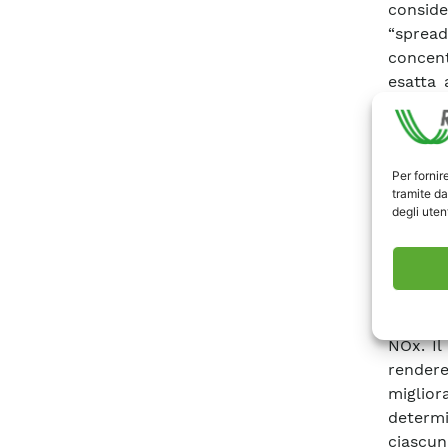
conside
“sprea
concent
esatta 
utilizz
suffici
quarta
Per fornir
modello
tramite da
dati re
degli utent
dello 
coeffic
del mod
gaussi
dell’am
NOx. Il
rendere
miglior
determi
ciascun