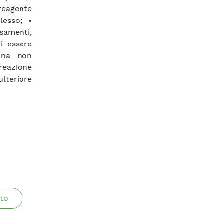
 reagente
lesso; •
samenti,
i essere
 una non
 reazione
lteriore
to