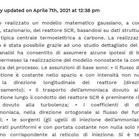
y updated on Aprile 7th, 2021 at 12:38 pm
o realizzato un modello matematico gaussiano, a coef
i, stazionario, del reattore SCR, basandosi su dati struttur
tipica centrale termoelettrica a carbone. La realizzaz
 è stata possibile grazie ad uno studio dettagliato del
analisi ha consentito di assumere alcune ipotesi di 
ermesso la realizzazione del modello nonostante la com
eca del processo. Le assunzioni di base sono: • Il flusso d
tione è costante nello spazio e con intensità non nu
la direzione longitudinale del reattore (direz
ersamento); • il trasporto dell’ammoniaca dovuto a
ione lungo il condotto del reattore SCR è preminente ri
 dovuto alla turbolenza; • i coefficienti di dif
moniaca, nella direzione ortogonale al flusso dei fu
i; • le sorgenti (gli ugelli di iniezione dell’ammonia
rati puntiformi e con portata costante non nulla solo n
ano corrispondente al reticolo di iniezione. Si è t