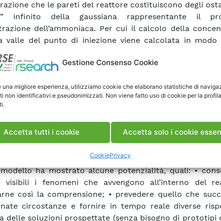
razione che le pareti del reattore costituiscono degli osta
d” infinito della gaussiana rappresentante il pr
razione dell’ammoniaca. Per cui il calcolo della concen
a valle del punto di iniezione viene calcolata in modo 
ando la teoria classica dell’immagine. E’ stato verific
Gestione Consenso Cookie
ente considerare un numero di riflessioni pari a tre, in 
 riflessione ha dato un contributo estremamente rid
e una migliore esperienza, utilizziamo cookie che elaborano statistiche di naviga
 è stato tarato e validato su uno specifico impianto bas
ti non identificativi e pseudonimizzati. Non viene fatto uso di cookie per la profil
ali di monitoraggio degli NOx in ingresso e uscita del r
i.
slip di ammoniaca. E’ stato possibile ottenere i va
ienti di diffusione dell’ammoniaca nei gas (le uniche vere 
Accetta tutti i cookie
Accetta solo i cookie essen
ello gaussiano) e il coefficiente di smorzamento del
ano delle concentrazioni di ammoniaca, ovvero il
Cookie
Privacy
moniaca dovuto alla particolare dinamica di abbattimen
 modello ha mostrato alcune potenzialità, quali: • cons
 visibili i fenomeni che avvengono all’interno del re
arne così la comprensione; • prevedere quello che succ
nate circostanze e fornire in tempo reale diverse risp
a delle soluzioni prospettate (senza bisogno di prototipi 