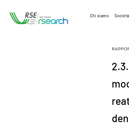
Chi siamo
Società
RAPPOR
2.3
mod
rea
den