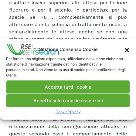
risultate invece superiori alle attese per lo ione
fluoruro e per il selenio, in particolare per la
specie Se +6 . Complessivamente si può
affermare che lo schema di trattamento rispetta
sostanzialmente le attese, anche se con una
minor purezza del residuo salino risultante, per
una maggiore contaminazione del cloruro e del
Gestione Consenso Cookie
nitrato con ioni monovalenti (in particolare da
Per fornire una migliore esperienza, utilizziamo cookie che elaborano
calcio e solfato). La capacità di reiezione per il
statistiche di navigazione tramite dati non identificativi e
fluoruro compensa in parte la minore efficacia
pseudonimizzati. Non viene fatto uso di cookie per la profilazione degli
del pretrattamento, mentre si dimostra elevata la
utenti.
capacità di reiezione del Se +6 . La
Accetta tutti i cookie
sperimentazione ha quindi messo in luce le
possibili strategie da adottare per una
Accetta solo i cookie essenziali
configurazione in grado di assicurare le
prestazioni necessarie al conseguimento dello
Cookie
Privacy
“scarico zero”, ma anche i margini per una
ottimizzazione della configurazione attuale. In
questo secondo caso il comportamento delle