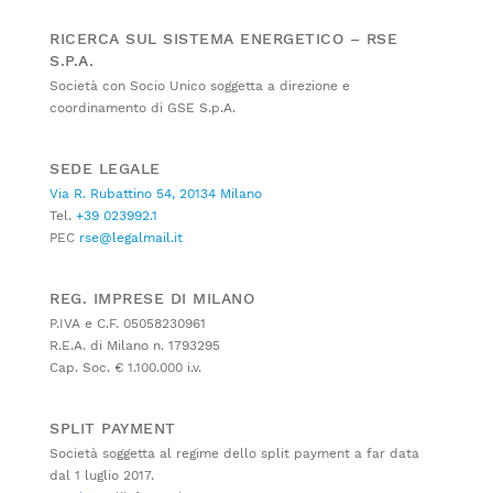
RICERCA SUL SISTEMA ENERGETICO – RSE
S.P.A.
Società con Socio Unico soggetta a direzione e
coordinamento di GSE S.p.A.
SEDE LEGALE
Via R. Rubattino 54, 20134 Milano
Tel.
+39 023992.1
PEC
rse@legalmail.it
REG. IMPRESE DI MILANO
P.IVA e C.F. 05058230961
R.E.A. di Milano n. 1793295
Cap. Soc. € 1.100.000 i.v.
SPLIT PAYMENT
Società soggetta al regime dello split payment a far data
dal 1 luglio 2017.