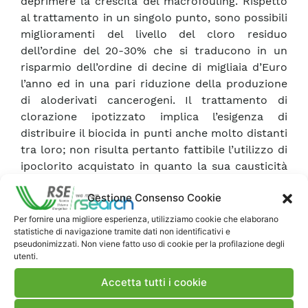
deprimere la crescita del macrofouling. Rispetto
al trattamento in un singolo punto, sono possibili
miglioramenti del livello del cloro residuo
dell’ordine del 20-30% che si traducono in un
risparmio dell’ordine di decine di migliaia d’Euro
l’anno ed in una pari riduzione della produzione
di aloderivati cancerogeni. Il trattamento di
clorazione ipotizzato implica l’esigenza di
distribuire il biocida in punti anche molto distanti
tra loro; non risulta pertanto fattibile l’utilizzo di
ipoclorito acquistato in quanto la sua causticità
e corrosività lo collocano tra le sostanze
Gestione Consenso Cookie
pericolose non movimentabili con tubazioni. La
clorazione mirata pertanto esige
Per fornire una migliore esperienza, utilizziamo cookie che elaborano
l’autoproduzione centralizzata d’ipoclorito
statistiche di navigazione tramite dati non identificativi e
pseudonimizzati. Non viene fatto uso di cookie per la profilazione degli
diluito (classificato come non pericoloso), e la
utenti.
sua distribuzione ai vari punti di dosaggio,
attraverso normali condotte di plastica.
Accetta tutti i cookie