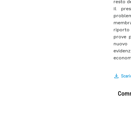
resto d
Il pre
problem
membran
riporto
prove p
nuovo 
evidenzi
economi
Scari
Comm