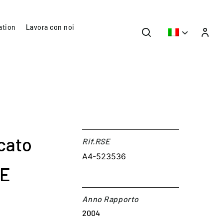
ation
Lavora con noi
cato
Rif.RSE​
A4-523536
TE
Anno Rapporto
2004