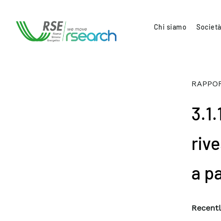
Chi siamo
Società
RAPPOR
3.1.
riv
a pa
Recentl