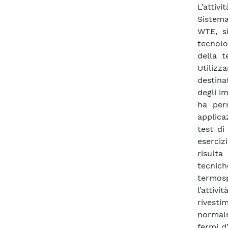
L’attiv
Sistema
WTE, s
tecnolo
della t
Utilizz
destina
degli i
ha perm
applica
test di
eserciz
risulta
tecnich
termosp
l’attivi
rivesti
normalm
fermi d