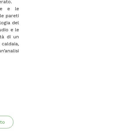
erato.
rte e le
le pareti
logia del
udio e le
ità di un
caldaia,
n’analisi
to