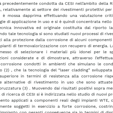
ità precedentemente condotta da CESI nell’ambito della R
, relativamente al settore dei rivestimenti protettivi per
i è mossa dapprima effettuando una valutazione criti
gie di applicazione in uso e si è quindi concentrata nello
ecnica innovativa ed originale costituita dal riporto la
ando tale tecnologia si sono studiati nuovi processi di riv
ti alla protezione dalla corrosione di alcuni componenti 
mpianti di termovalorizzazione con recupero di energia. L
esso di selezionare i materiali più idonei per le sp
zioni considerate e di dimostrare, attraverso l’effettu
 corrosione condotti in ambienti che simulano le condi
io (2) , che la tecnologia del “laser cladding” sviluppat
 superiore in termini di resistenza alla corrosione risp
e alternative di rivestimento in uso che sono attuate
ruzzatura (3) . Muovendo dai risultati positivi sopra me
tà di ricerca di CESI si è indirizzata nello studio di nuovi p
mento applicati a componenti reali degli impianti WTE, 
ente soggetti in esercizio a forte corrosione, costri
’impianto con pesanti conseguenze sia in termini di disp