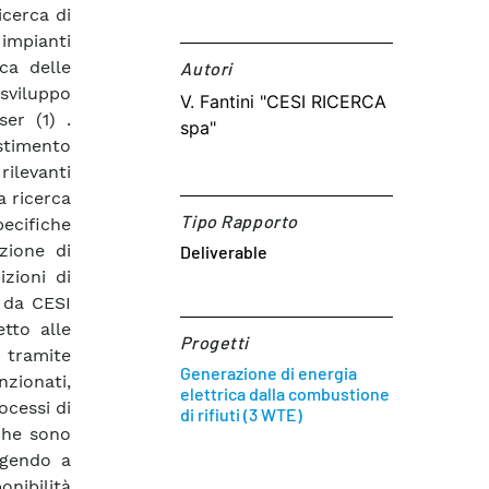
icerca di
 impianti
ca delle
Autori​
 sviluppo
V. Fantini "CESI RICERCA
ser (1) .
spa"
estimento
rilevanti
a ricerca
Tipo Rapporto
ecifiche
azione di
Deliverable
zioni di
a da CESI
etto alle
Progetti
 tramite
Generazione di energia
nzionati,
elettrica dalla combustione
rocessi di
di rifiuti (3 WTE)
che sono
ngendo a
onibilità