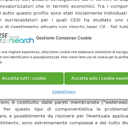
movalorizzatori che in termini economici. Tra i compon
ti sotto questo profilo sono stati inizialmente individuati
i surriscaldatori per i quali CESI ha studiato uno s
 di rivestimento attuato con riporto laser (3) . Tali tubi 
indi stati installati in vari impianti WTE che operano i
Gestione Consenso Cookie
oni di esercizio allo scopo di validare il processo svilupp
à ha confermato le ottime prestazioni in funzione antic
e una migliore esperienza, utilizziamo cookie che elaborano statistiche di naviga
stimenti sviluppati da CESI (4) . L’attività di ricerca di 
ti non identificativi e pseudonimizzati. Non viene fatto uso di cookie per la profil
rivolta allo studio di nuovi processi di rivestimento attua
i.
gia del riporto laser che sono stati applicati ad altri c
i a forte corrosione, lance soffiatrici di fuliggine e poz
Accetta tutti i cookie
Accetta solo i cookie essen
ppie, ed operanti a temperature sensibilmente superiori
chi surriscaldatori (5) . Un altro componente molto ril
Cookie
Privacy
to a corrosione negli impianti WTE, specie delle
ioni, è costituito dalle pareti membranate (“waterwalls
a. Per questo tipo di componentistica le problema
are, e possibilmente da risolvere per l’eventuale applic
stimento, sono estremamente complesse e del tutto div