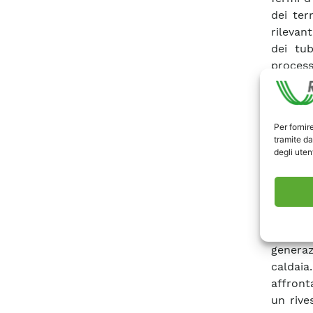
dei ter
rilevan
dei tub
processo
sono qu
condizi
attivit
Per fornir
dei rive
tramite da
quindi 
degli utent
tecnolo
soggett
termoco
dei ban
sogget
generaz
caldai
affront
un rive