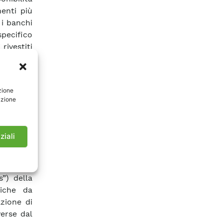
enti più
 i banchi
pecifico
rivestiti
n diverse
ato. Tale
orrosione
zione
CESI si è
azione
ti con la
omponenti
zetti per
ziali
 a quelle
evante e
 ultime
”) della
tiche da
azione di
erse dal