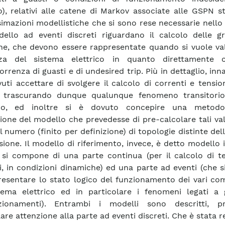
), relativi alle catene di Markov associate alle GSPN s
imazioni modellistiche che si sono rese necessarie nello
ello ad eventi discreti riguardano il calcolo delle g
che, che devono essere rappresentate quando si vuole va
zza del sistema elettrico in quanto direttamente c
orrenza di guasti e di undesired trip. Più in dettaglio, inn
vuti accettare di svolgere il calcolo di correnti e tensio
, trascurando dunque qualunque fenomeno transitorio
co, ed inoltre si è dovuto concepire una metodol
ione del modello che prevedesse di pre-calcolare tali val
 numero (finito per definizione) di topologie distinte dell
sione. Il modello di riferimento, invece, è detto modello i
si compone di una parte continua (per il calcolo di te
i, in condizioni dinamiche) ed una parte ad eventi (che 
resentare lo stato logico del funzionamento dei vari co
tema elettrico ed in particolare i fenomeni legati a 
zionamenti). Entrambi i modelli sono descritti, p
are attenzione alla parte ad eventi discreti. Che è stata r