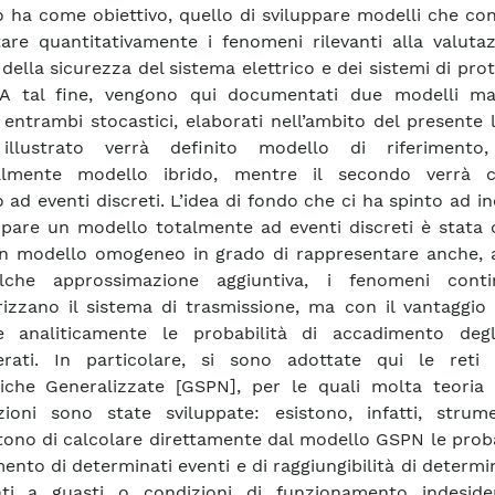
ro ha come obiettivo, quello di sviluppare modelli che c
tare quantitativamente i fenomeni rilevanti alla valuta
 della sicurezza del sistema elettrico e dei sistemi di pro
. A tal fine, vengono qui documentati due modelli ma
, entrambi stocastici, elaborati nell’ambito del presente l
illustrato verrà definito modello di riferimento
almente modello ibrido, mentre il secondo verrà 
 ad eventi discreti. L’idea di fondo che ci ha spinto ad i
ppare un modello totalmente ad eventi discreti è stata 
n modello omogeneo in grado di rappresentare anche, 
lche approssimazione aggiuntiva, i fenomeni cont
rizzano il sistema di trasmissione, ma con il vantaggio
re analiticamente le probabilità di accadimento degl
erati. In particolare, si sono adottate qui le reti 
iche Generalizzate [GSPN], per le quali molta teoria
zioni sono state sviluppate: esistono, infatti, strum
ono di calcolare direttamente dal modello GSPN le proba
ento di determinati eventi e di raggiungibilità di determin
iati a guasti o condizioni di funzionamento indeside