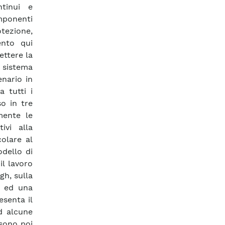
tinui e
omponenti
tezione,
ento qui
ettere la
l sistema
enario in
a tutti i
o in tre
mente le
ivi alla
colare al
odello di
il lavoro
gh, sulla
, ed una
esenta il
d alcune
 sono poi