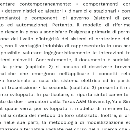
sentare contemporaneamente: • comportamenti con
i • deterministici ed aleatori • dinamici e stazionari • c
 (impianto) e componenti di governo (sistemi di pro
llo ed automazione). Pertanto, il modello di riferim
o riesce in pieno a soddisfare l’esigenza primaria di perm
ione del livello d’integrità dei sistemi di protezione de
co, con il vantaggio indubbio di rappresentarlo in uno sc
 possibile valutare ingegneristicamente le interazioni tr
stemi coinvolti. Coerentemente, il documento è suddivis
• la prima (capitolo 2) si occupa di descrivere breve
matiche che emergono nell’applicare i concetti relat
za funzionale al caso del sistema elettrico ed in parti
 di trasmissione • la seconda (capitolo 3) presenta il m
ento sviluppato. In particolare, si riporta sinteticamente 
ato da due ricercatori della Texas A&M University, Yu e Sin
l quale verrà poi sviluppato il modello di riferimento
alisi critica del metodo da loro utilizzato. Inoltre, si pr
 nelle sue parti, la metodologia di modellizzazione e
zzazioni alternative vagliate nel corso della ricerca che