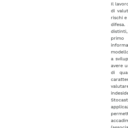
Il lavo
di valu
rischi e
difesa
distinti
primo 
inform
modello
a svilu
avere u
di qua
caratte
valuta
indesid
Stocast
applica
permett
accadim
(assoc