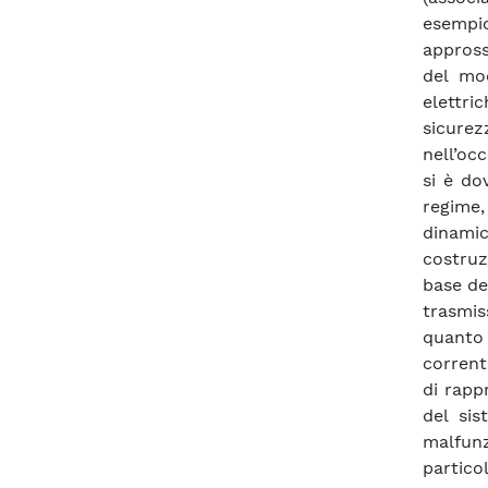
esempio
appross
del mod
elettri
sicure
nell’occ
si è do
regime
dinami
costruz
base del
trasmis
quanto 
corrent
di rapp
del sis
malfun
particol