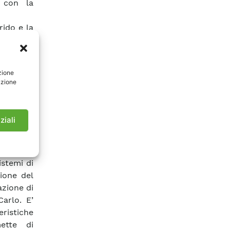
o con la
rido e la
ico del
olo delle
ivalenti.
zione
endo pre-
azione
ngere un
sistente
ficare il
ziali
ione. Si
ossibile
stemi di
istemi di
ione del
azione di
Carlo. E’
ristiche
mette di