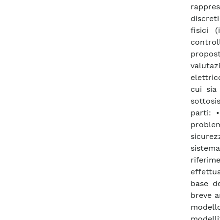
rappre
discret
fisici
contro
propost
valutaz
elettri
cui sia
sottosi
parti: 
proble
sicurez
sistema
riferim
effettu
base de
breve an
modello
modelli