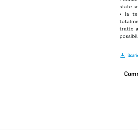
state s
• la te
totalme
tratte 
possibil
Scari
Comm