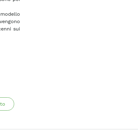
 modello
 vengono
cenni sui
to