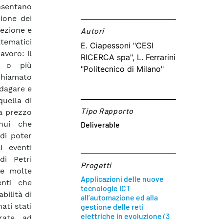
onsentano
zione dei
tezione e
Autori​
tematici
E. Ciapessoni "CESI
avoro: il
RICERCA spa", L. Ferrarini
, o più
"Politecnico di Milano"
chiamato
ndagare e
quella di
Tipo Rapporto
a prezzo
inui che
Deliverable
 di poter
i eventi
di Petri
Progetti
 e molte
Applicazioni delle nuove
enti che
tecnologie ICT
bilità di
all’automazione ed alla
ati stati
gestione delle reti
elettriche in evoluzione (3
rate, ad