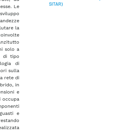
SITAR)
tesse. Le
 sviluppo
randezze
lutare la
oinvolte
anzitutto
ni solo a
 di tipo
ogia di
ori sulla
a rete di
brido, in
nsioni e
si occupa
mponenti
guasti e
restando
ealizzata