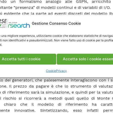
zando un formalismo analogo alle GSPN, arricchit
ante “presenza” di modelli continui e di variabili di I/O.
esì evidente che la parte ad eventi discreti del modello ib
che nel modello ad eventi descrive lo stato log
Gestione Consenso Cookie
amento dei componenti (e non si riferisce quindi al calc
i o alla topologia elettrica) saranno sostanzialmente equ
e una migliore esperienza, utilizziamo cookie che elaborano statistiche di naviga
llo ibrido così costruito è di per sè estendibile, non dov
ti non identificativi e pseudonimizzati. Non viene fatto uso di cookie per la profil
are alcuna grandezza fisica: se si desidera aggiu
i.
ente oppure modificare il comportamento di uno e
ndo maggiori dettagli nel suo modello, non occorre modi
Accetta tutti i cookie
Accetta solo i cookie essen
el modello preesistente di un dato sistema di trasmiss
i, tra le righe, che essendo il modello ibrido, è p
Cookie
Privacy
entare anche regolatori continui, e quindi tutti i si
lo dei generatori, che palesemente interagiscono con i s
one. Il prezzo da pagare è che lo strumento di valutaz
 di riferimento sarà la simulazione, e quindi per la valut
di rischio si ricorrerà a metodi quali quello di Monte 
 chiaro che il modello di riferimento ha caratte
mente innovative. Sintetizzando, esso infatti per