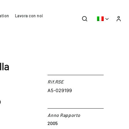
ation
Lavora con noi
lla
Rif.RSE​
A5-029199
o
Anno Rapporto
2005