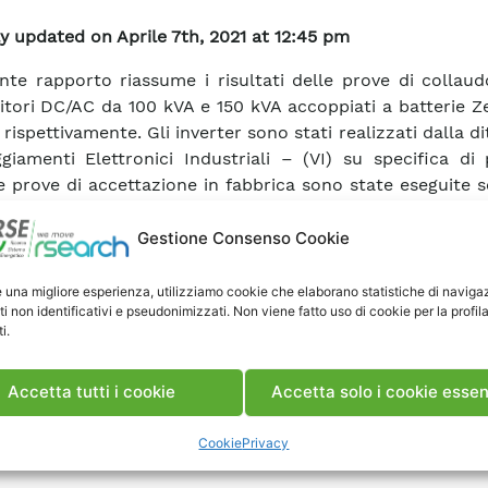
y updated on Aprile 7th, 2021 at 12:45 pm
ente rapporto riassume i risultati delle prove di collau
itori DC/AC da 100 kVA e 150 kVA accoppiati a batterie Z
ispettivamente. Gli inverter sono stati realizzati dalla di
giamenti Elettronici Industriali – (VI) su specifica di
e prove di accettazione in fabbrica sono state eseguite
cedure descritte nei documenti di riferimento pr
ento EEI sito in viale dell’Industria – Vicenza. Il collaudo
Gestione Consenso Cookie
seguito presso la sede del CESI di via Rubattino a Milan
ono state condotte nel periodo maggio – luglio 2005. I s
e una migliore esperienza, utilizziamo cookie che elaborano statistiche di naviga
ti non identificativi e pseudonimizzati. Non viene fatto uso di cookie per la profil
o-inverter sono attualmente installati nella Test Facili
i.
anti secondo le modalità specificate al costruttore.
Accetta tutti i cookie
Accetta solo i cookie essen
ca Rapporto
Cookie
Privacy