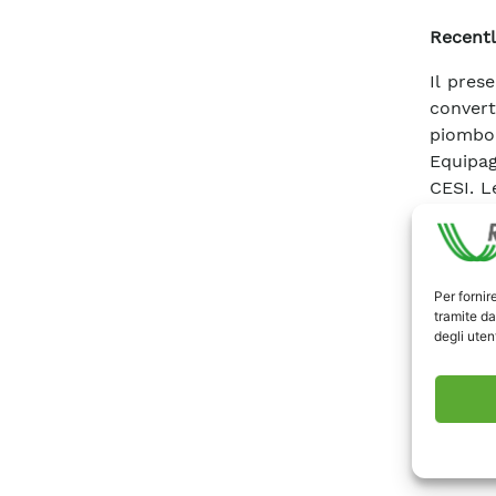
Recentl
Il pres
convert
piombo r
Equipag
CESI. L
le pro
stabilim
stato e
prove s
Per fornir
tramite da
accumul
degli utent
funzion
Scari