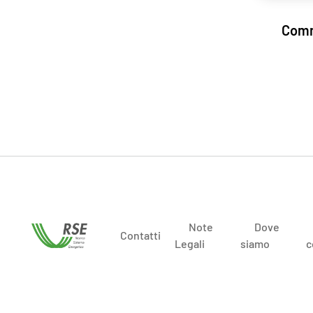
Comm
Note
Dove
Contatti
Legali
siamo
c