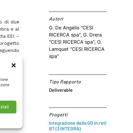
Autori​
do di due
G. De Angelis "CESI
ebra e al
RICERCA spa", G. Drera
tta EEI –
"CESI RICERCA spa", O.
 progetto
Lamquet "CESI RICERCA
 seguendo
spa"
esso lo
 finale è
o. Queste
istemi di
zione
Tipo Rapporto
azione
ty CESI e
Deliverable
ziali
Progetti
Integrazione della GD in reti
BT (3 INTEGRA)