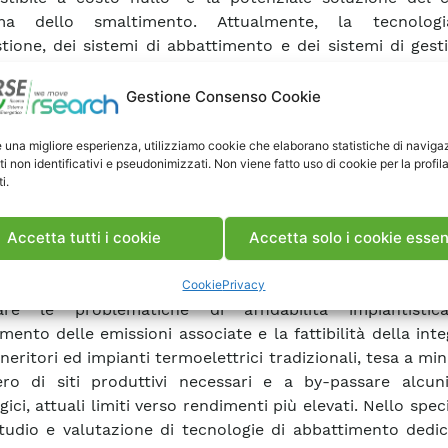
ma dello smaltimento. Attualmente, la tecnologi
ione, dei sistemi di abbattimento e dei sistemi di gest
lmente evoluta ma molte sostanze possono purtropp
e e immesse nell’ambiente in seguito all’incerimento dei
Gestione Consenso Cookie
ciò è l’ovvia premessa di una notevole domanda di r
po che comprende diversi settori, tra i quali posson
e una migliore esperienza, utilizziamo cookie che elaborano statistiche di naviga
ti non identificativi e pseudonimizzati. Non viene fatto uso di cookie per la profil
rati prioritari: – lo studio dei meccanismi di formazio
i.
nti; – lo studio delle tecnologie di abbattimento alle em
zione della loro efficienza; – la valutazione dell
ale complessivo. In tale contesto, nell’ambito del prog
Accetta tutti i cookie
Accetta solo i cookie essen
sottoprogetto WTE è stato rivolto in particolare alle tecno
zzare il recupero energetico dalla “fonte rifiuti” ten
Cookie
Privacy
zare le problematiche di affidabilità impiantist
mento delle emissioni associate e la fattibilità della int
neritori ed impianti termoelettrici tradizionali, tesa a mi
ro di siti produttivi necessari e a by-passare alcuni
ici, attuali limiti verso rendimenti più elevati. Nello speci
tudio e valutazione di tecnologie di abbattimento dedic