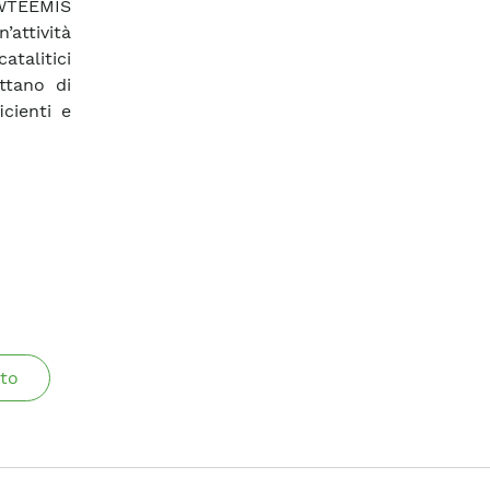
 WTEEMIS
’attività
atalitici
ttano di
icienti e
to