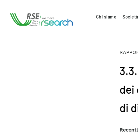
Chi siamo
Società
RAPPOR
3.3
dei 
di 
Recentl