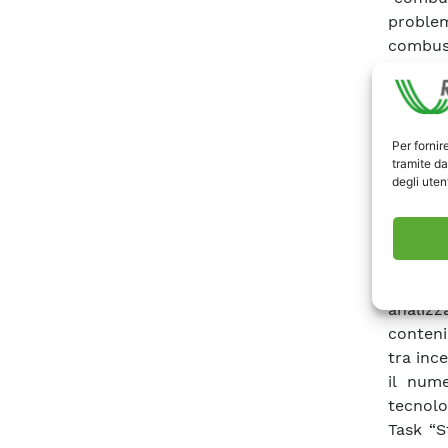
proble
combust
notevo
prodott
Tutto 
svilup
Per fornir
tramite da
conside
degli utent
inquina
valuta
ambient
21, il 
massimi
analiz
conteni
tra ince
il nume
tecnolog
Task “S