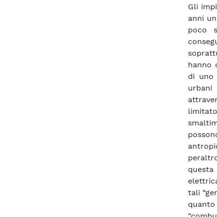
Gli imp
anni un
poco s
conseg
sopratt
hanno d
di uno 
urbani 
attrave
limitat
smaltim
possono
antropi
peralt
questa 
elettric
tali “ge
quanto
“combus