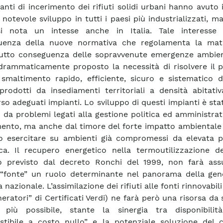
ianti di incerimento dei rifiuti solidi urbani hanno avuto 
 notevole sviluppo in tutti i paesi più industrializzati, m
i nota un intesse anche in Italia. Tale interesse
uenza della nuove normativa che regolamenta la mat
utto conseguenza delle sopravvenute emergenze ambien
rammaticamente proposto la necessità di risolvere il 
smaltimento rapido, efficiente, sicuro e sistematico de
prodotti da insediamenti territoriali a densità abitativ
rso adeguati impianti. Lo sviluppo di questi impianti è st
o da problemi legati alla gestione politica ed amministrat
ento, ma anche dal timore del forte impatto ambientale 
 esercitare su ambienti già compromessi da elevata p
ca. Il recupero energetico nella termoutilizzazione dei
ro previsto dal decreto Ronchi del 1999, non farà as
“fonte” un ruolo determinante nel panorama della gen
a nazionale. L’assimilazione dei rifiuti alle fonti rinnovabil
neratori” di Certificati Verdi) ne farà però una risorsa da 
 più possibile, stante la sinergia tra disponibili
tibile a costo nullo” e la potenziale soluzione del c