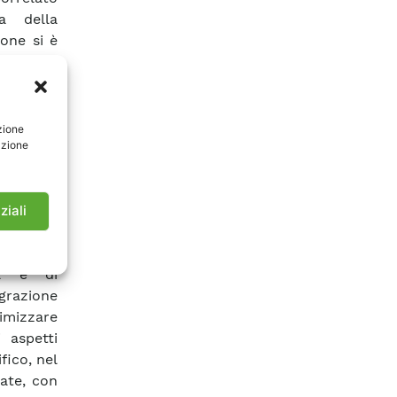
a della
ione si è
o essere
 rifiuti.
icerca e
o essere
zione
azione
ne degli
issioni e
’impatto
etto GEN
ziali
logie per
tando di
ica e di
egrazione
nimizzare
 aspetti
fico, nel
ate, con