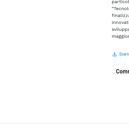
partic
“Tecnol
finaliz
innovat
svilupp
maggior
Scari
Comm