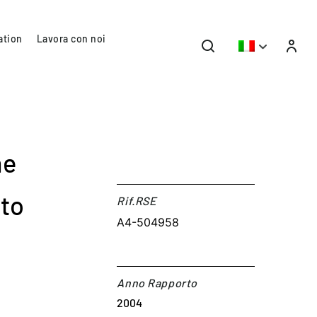
ation
Lavora con noi
he
nto
Rif.RSE​
A4-504958
Anno Rapporto
2004