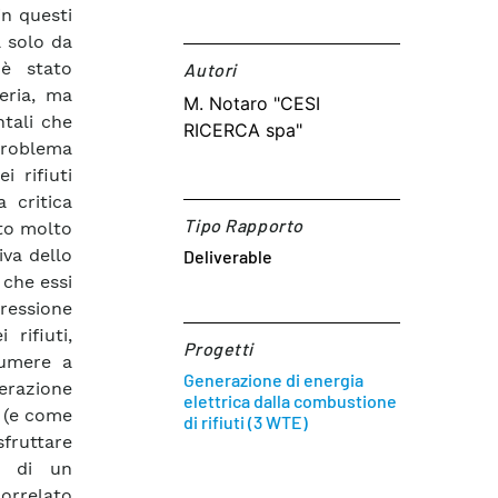
in questi
a solo da
 è stato
Autori​
eria, ma
M. Notaro "CESI
tali che
RICERCA spa"
problema
i rifiuti
a critica
Tipo Rapporto
ato molto
iva dello
Deliverable
che essi
ressione
 rifiuti,
Progetti
sumere a
Generazione di energia
erazione
elettrica dalla combustione
i (e come
di rifiuti (3 WTE)
sfruttare
tà di un
orrelato