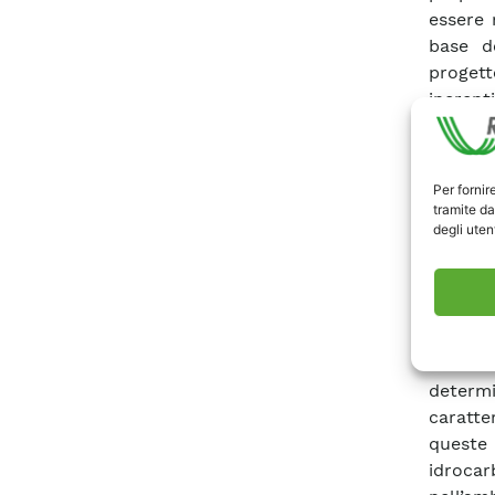
essere 
base de
proget
inerent
sperime
policicl
gesti
Per fornir
termov
tramite da
degli utent
process
condizi
portano
quali 
signifi
delle ma
determ
caratte
queste
idroca