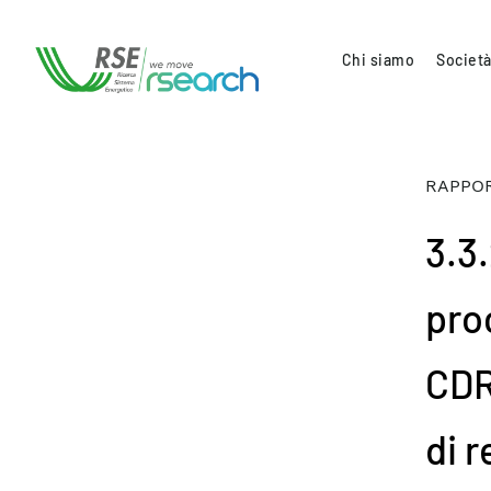
Chi siamo
Società
RAPPOR
3.3.
proc
CDR
di 