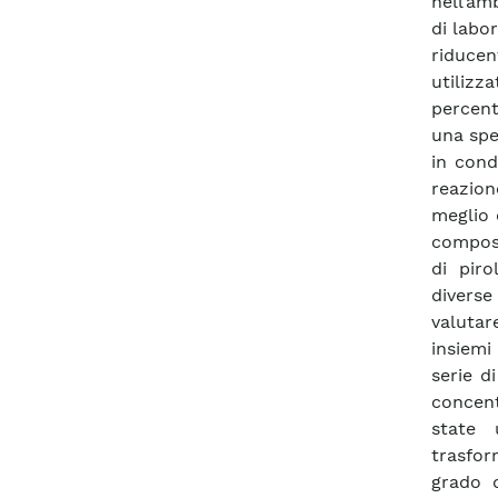
nell’am
di labo
riducen
utiliz
percent
una spe
in cond
reazion
meglio 
compost
di piro
diverse
valutar
insiemi
serie d
concent
state 
trasfor
grado 