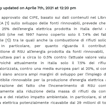
y updated on Aprile 7th, 2021 at 12:20 pm
o approvato dal CIPE, basato sui dati contenuti nel Lib
EA [1] sullo sviluppo delle fonti rinnovabili, prevede che
 25% dell’energia elettrica prodotta in Italia derivi 
bili (che nel 1997 hanno coperto solo il 7.4% del fa
le [1]) tra le quali anche la combustione di rifiuti soli
 In particolare, per quanto riguarda il contribu
ione di RSU all’energia prodotta da fonti rinnovabili, 
sultava pari a circa lo 0.5% contro l’attuale valore val
Poiché attualmente in Italia solo il 7.5% dei rifiu
lorizzata, contro una media europea pari al 20%, si c
 siano ancora ampi margini di sviluppo per l’impiego d
ibile rinnovabile per la produzione d‘energia elettrica
erazione del fatto che l’incenerimento di RSU cont
camente alla riduzione della massa di rifiuti da conf
ca e del relativo impatto ambientale. In particolare, si 
ia elettrica potenzialmente ricavabile dai 29 milioni di t