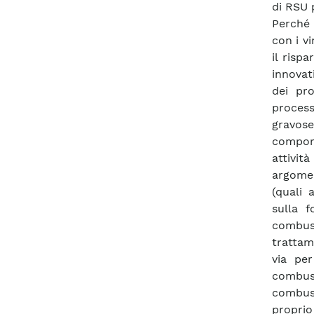
di RSU 
Perché 
con i v
il risp
innovati
dei pro
process
gravos
comport
attività
argomen
(quali 
sulla f
combus
trattam
via per
combust
combus
proprio