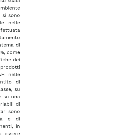
 su scala
 ambiente
, si sono
le nelle
ffettuata
rtamento
istema di
1 %, come
fiche dei
 prodotti
AH nelle
ntito di
lasse, su
 e su una
iabili di
tar sono
ità e di
enti, in
a essere