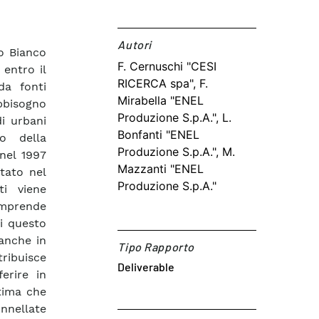
Autori​
ro Bianco
F. Cernuschi "CESI
 entro il
RICERCA spa", F.
da fonti
Mirabella "ENEL
bbisogno
Produzione S.p.A.", L.
di urbani
Bonfanti "ENEL
to della
Produzione S.p.A.", M.
nel 1997
Mazzanti "ENEL
utato nel
Produzione S.p.A."
ti viene
omprende
i questo
 anche in
Tipo Rapporto
ribuisce
Deliverable
erire in
stima che
onnellate