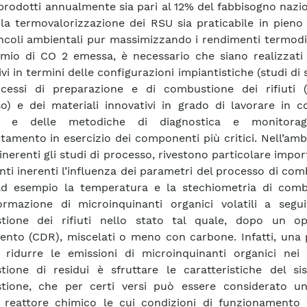
prodotti annualmente sia pari al 12% del fabbisogno nazio
la termovalorizzazione dei RSU sia praticabile in pieno
incoli ambientali pur massimizzando i rendimenti termod
armio di CO 2 emessa, è necessario che siano realizzati
vi in termini delle configurazioni impiantistiche (studi di 
cessi di preparazione e di combustione dei rifiuti (
o) e dei materiali innovativi in grado di lavorare in c
e e delle metodiche di diagnostica e monitorag
amento in esercizio dei componenti più critici. Nell’amb
 inerenti gli studi di processo, rivestono particolare impor
ti inerenti l’influenza dei parametri del processo di co
ad esempio la temperatura e la stechiometria di comb
ormazione di microinquinanti organici volatili a segui
tione dei rifiuti nello stato tal quale, dopo un o
ento (CDR), miscelati o meno con carbone. Infatti, una 
 ridurre le emissioni di microinquinanti organici nei
ione di residui è sfruttare le caratteristiche del si
tione, che per certi versi può essere considerato u
 reattore chimico le cui condizioni di funzionamento