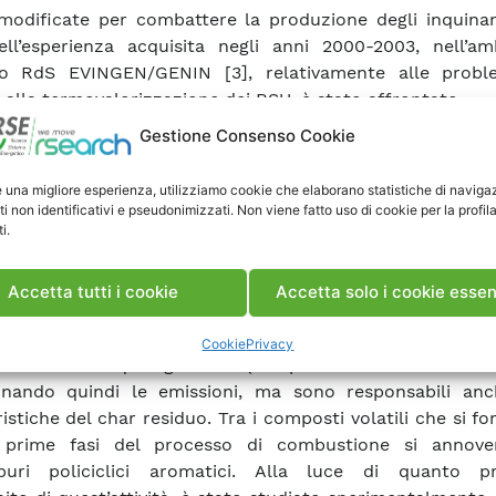
modificate per combattere la produzione degli inquinant
ll’esperienza acquisita negli anni 2000-2003, nell’am
to RdS EVINGEN/GENIN [3], relativamente alle probl
i alla termovalorizzazione dei RSU, è stato affrontato
ntalmente uno studio inerente alla formazione degli idr
Gestione Consenso Cookie
ici aromatici (PAH) al fine di definire una strategia di modi
one ambientalmente efficace dei grandi sis
e una migliore esperienza, utilizziamo cookie che elaborano statistiche di naviga
alorizzazione. Particolare importanza è data allo st
ti non identificativi e pseudonimizzati. Non viene fatto uso di cookie per la profil
i.
o di pirolisi, che costituisce il primo stadio della comb
ona in modo determinante i successivi percorsi di reaz
 alla formazione degli inquinanti. Ad esempio i meccani
Accetta tutti i cookie
Accetta solo i cookie essen
avviene la devolatilizzazione del combustibile, inf
cativamente non solo la formazione, la quantità e la com
Cookie
Privacy
terie volatili quali gas e Tar (composti volatili condensabi
inando quindi le emissioni, ma sono responsabili anc
ristiche del char residuo. Tra i composti volatili che si f
 prime fasi del processo di combustione si annove
rburi policiclici aromatici. Alla luce di quanto p