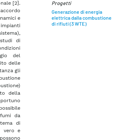
nale [2].
Progetti
 accordo
Generazione di energia
elettrica dalla combustione
inamici e
di rifiuti (3 WTE)
 impianti
sistema),
studi di
ondizioni
gio del
ito delle
tanza gli
mbustione
ustione)
to della
pportuno
possibile
 fumi da
stema di
n vero e
 possono