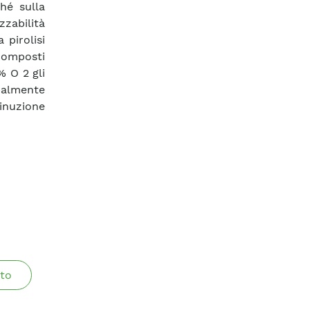
hé sulla
zzabilità
 pirolisi
 composti
% O 2 gli
balmente
minuzione
to