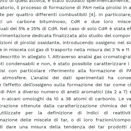
bito di quest’attività, è stato studiato sperimentalmente,
ratorio, il processo di formazione di PAH nella pirolisi in
te per quattro differenti combustibili [4]. In particolare
zati un carbone bituminoso, CdR e due loro misce
uali del 5% e 25% di CdR. Nel caso di solo CdR è stata e
rimentazione dedicata finalizzata allo studio del compo
izioni di pirolisi ossidante, introducendo ossigeno nel s
e in miscela col gas di trasporto nella misura del 3 % e 1
descritto in allegato 1. Attraverso analisi gas cromatogra
i condensabili e non, è stato possibile caratterizzare i
lisi con particolare riferimento alla formazione di P
 atmosfere. L’analisi dei dati sperimentali ha conse
e l’effetto dell’ossigeno sulla formazione dei tar come c
 di PAH a diverso numero di anelli aromatici (da 2 a 7)
i n-alcani omologhi da 10 a 38 atomi di carbonio. Le var
razione ottenute dalla caratterizzazione chimica dei 
utilizzate per la definizione di indici di reattiv
mazione delle miscele di tar, o di loro frazioni/compon
di dare una misura della tendenza dei tar prodotti 