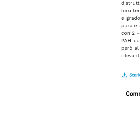
distrut
loro te
e grado
pura e 
con 2 –
PAH con
però al
rilevan
Scari
Comm