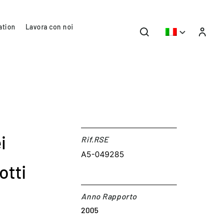
ation
Lavora con noi
i
Rif.RSE​
A5-049285
otti
Anno Rapporto
2005