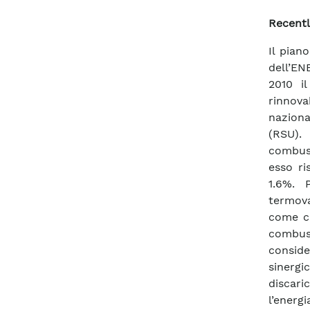
Recentl
Il pian
dell’EN
2010 il
rinnova
naziona
(RSU).
combust
esso ri
1.6%. 
termova
come ci
combust
consid
sinergi
discari
l’energ