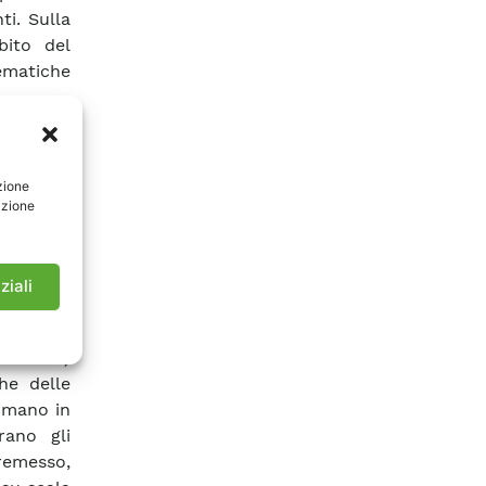
i. Sulla
bito del
ematiche
ocarburi
fica e di
temi di
zione
udio del
azione
ustione e
ione che
smi con i
ziali
luenzano
posizione
li a 0°C)
he delle
ormano in
rano gli
remesso,