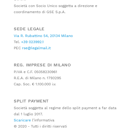
Società con Socio Unico soggetta a direzione e
coordinamento di GSE S.p.A.
SEDE LEGALE
Via R. Rubattino 54, 20134 Milano
Tel.
+39 023992.1
PEC
rse@legalmail.it
REG. IMPRESE DI MILANO
P.IVA e C.F. 05058230961
R.E.A. di Milano n. 1793295
Cap. Soc. € 1.100.000 i.v.
SPLIT PAYMENT
Società soggetta al regime dello split payment a far data
dal 1 luglio 2017.
Scaricare
l’informativa
© 2020 - Tutti i diritti riservati