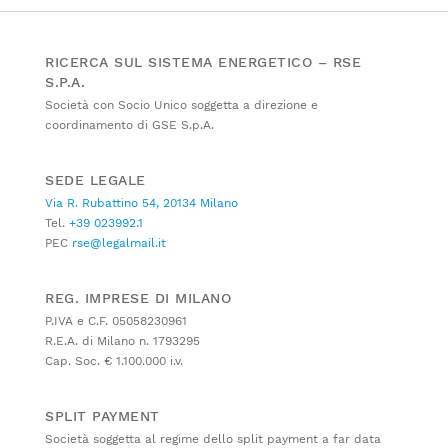
RICERCA SUL SISTEMA ENERGETICO – RSE
S.P.A.
Società con Socio Unico soggetta a direzione e
coordinamento di GSE S.p.A.
SEDE LEGALE
Via R. Rubattino 54, 20134 Milano
Tel.
+39 023992.1
PEC
rse@legalmail.it
REG. IMPRESE DI MILANO
P.IVA e C.F. 05058230961
R.E.A. di Milano n. 1793295
Cap. Soc. € 1.100.000 i.v.
SPLIT PAYMENT
Società soggetta al regime dello split payment a far data