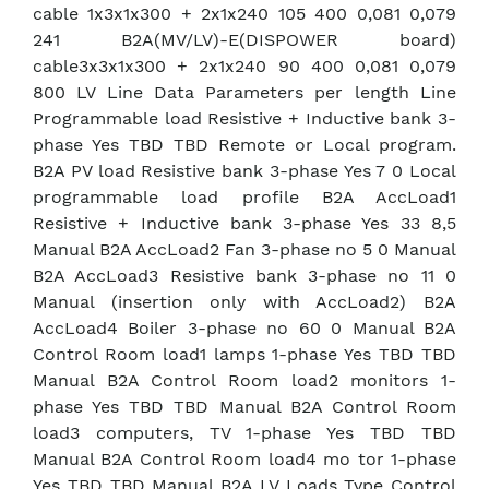
cable 1x3x1x300 + 2x1x240 105 400 0,081 0,079
241 B2A(MV/LV)-E(DISPOWER board)
cable3x3x1x300 + 2x1x240 90 400 0,081 0,079
800 LV Line Data Parameters per length Line
Programmable load Resistive + Inductive bank 3-
phase Yes TBD TBD Remote or Local program.
B2A PV load Resistive bank 3-phase Yes 7 0 Local
programmable load profile B2A AccLoad1
Resistive + Inductive bank 3-phase Yes 33 8,5
Manual B2A AccLoad2 Fan 3-phase no 5 0 Manual
B2A AccLoad3 Resistive bank 3-phase no 11 0
Manual (insertion only with AccLoad2) B2A
AccLoad4 Boiler 3-phase no 60 0 Manual B2A
Control Room load1 lamps 1-phase Yes TBD TBD
Manual B2A Control Room load2 monitors 1-
phase Yes TBD TBD Manual B2A Control Room
load3 computers, TV 1-phase Yes TBD TBD
Manual B2A Control Room load4 mo tor 1-phase
Yes TBD TBD Manual B2A LV Loads Type Control