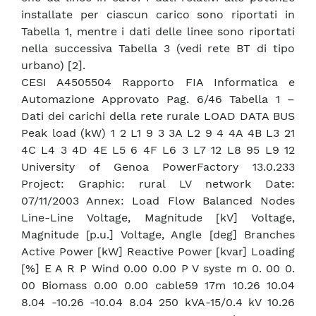
installate per ciascun carico sono riportati in
Tabella 1, mentre i dati delle linee sono riportati
nella successiva Tabella 3 (vedi rete BT di tipo
urbano) [2].
CESI A4505504 Rapporto FIA Informatica e
Automazione Approvato Pag. 6/46 Tabella 1 –
Dati dei carichi della rete rurale LOAD DATA BUS
Peak load (kW) 1 2 L1 9 3 3A L2 9 4 4A 4B L3 21
4C L4 3 4D 4E L5 6 4F L6 3 L7 12 L8 95 L9 12
University of Genoa PowerFactory 13.0.233
Project: Graphic: rural LV network Date:
07/11/2003 Annex: Load Flow Balanced Nodes
Line-Line Voltage, Magnitude [kV] Voltage,
Magnitude [p.u.] Voltage, Angle [deg] Branches
Active Power [kW] Reactive Power [kvar] Loading
[%] E A R P Wind 0.00 0.00 P V syste m 0. 00 0.
00 Biomass 0.00 0.00 cable59 17m 10.26 10.04
8.04 -10.26 -10.04 8.04 250 kVA-15/0.4 kV 10.26