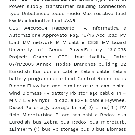
Power supply transformer building Connection
type Unbalanced loads mode Max resistive load
kW Max inductive load kVAR
CESI A4505504 Rapporto FIA Informatica e
Automazione Approvato Pag. 16/46 Acc load PV
load MV network M V cabl e CESI MV board
University of Genoa PowerFactory 13.0.233
Project: Graphic: CESI test facility_ Date:
07/11/2003 Annex: Nodes Branches building B2
Eurodish Eur odi sh cabl e Zebra cable Zebra
battery programmable load Control Room loads
R edox Fl yw heel cabl e m i cr otur b. cabl e sim.
wind Biomass PV battery Pb stor age cabl e T1 –
M V / L V PV hybr i d cabl e B2- E cabl e Flywheel
Diesel Pb energy storage Li ne( 2) Li ne( 1 ) PV
field Microturbine Bi om ass cabl e Redox bus
Eurodish bus Zebra bus Redox bus microturb.
aElmTerm (1) bus Pb storage bus 3 bus Biomass