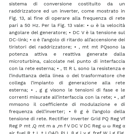
sistema di conversione costituito da un
raddrizzatore ed un inverter, come mostrato in
Fig. 13, al fine di operare alla frequenza di rete
pari a 50 Hz. Per la Fig. 13 vale: • ω è la velocità
angolare del generatore; • DC V è la tensione sul
DC-link; • α è l’angolo di ritardo all’accensione dei
tiristori del raddrizzatore; • , mt mt PQsono la
potenza attiva e reattiva generate dalla
microturbina, calcolate nel punto di interfaccia
con la rete esterna; • , tt R L sono la resistenza e
l’induttanza della linea o del trasformatore che
collega l’impianto di generazione alla rete
esterna; • , g g visono le tensioni di fase e le
correnti misurate all’interfaccia con la rete; • , af
mmsono il coefficiente di modulazione e di
frequenza dell’inverter; • θ g è l’angolo della
tensione di rete. Rectifier Inverter Grid PQ Reg Vf
Reg P mt ,Q mt m a ,m f V DC V DC Reg ω ω Reg α
air fuel R t L t LOAD PLL θ g i v g ,fref W i g Fig.