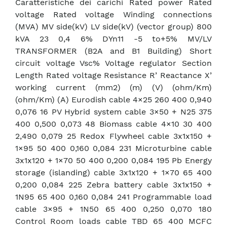
Caratteristiche dei carichi Rated power Rated
voltage Rated voltage Winding connections
(MVA) MV side(kV) LV side(kV) (vector group) 800
kVA 23 0,4 6% DYn11 -5 to+5% MV/LV
TRANSFORMER (B2A and B1 Building) Short
circuit voltage Vsc% Voltage regulator Section
Length Rated voltage Resistance R’ Reactance X’
working current (mm2) (m) (V) (ohm/Km)
(ohm/Km) (A) Eurodish cable 4×25 260 400 0,940
0,076 16 PV Hybrid system cable 3×50 + N25 375
400 0,500 0,073 48 Biomass cable 4×10 30 400
2,490 0,079 25 Redox Flywheel cable 3x1x150 +
1×95 50 400 0,160 0,084 231 Microturbine cable
3x1x120 + 1×70 50 400 0,200 0,084 195 Pb Energy
storage (islanding) cable 3x1x120 + 1×70 65 400
0,200 0,084 225 Zebra battery cable 3x1x150 +
1N95 65 400 0,160 0,084 241 Programmable load
cable 3×95 + 1N50 65 400 0,250 0,070 180
Control Room loads cable TBD 65 400 MCFC