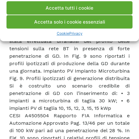
tempo in h loadflow-profiling: tensione di rete
Accetta tutti i cookie
loadflow-profiling: tensione al nodo 6 loadflow-
profiling: trnsione nodo a5 Analisi profili tensione
Accetta solo i cookie essenziali
Date: 04/06/2004 Annex: /1 DI gS IL E N T Fig. 8.
Profili di tensione senza GD Successivamente è
Cookie
Privacy
stata effettuata un’analisi del profilo delle
tensioni sulla rete BT in presenza di forte
penetrazione di GD. In Fig. 9 sono riportati i
profili ipotizzati di produzione della GD durante
una giornata. Impianto PV Impianto Microturbina
Fig. 9. Profili ipotizzati di generazione distribuita
Si è costruito uno scenario credibile di
penetrazione di GD con l’inserimento di: • 3
impianti a microturbina di taglia 30 kW; • 6
impianti PV di taglia 10, 15, 12, 3, 15, 15 kWp
CESI A4505504 Rapporto FIA Informatica e
Automazione Approvato Pag. 13/46 per un totale
di 100 kW pari ad una penetrazione del 28 %. In
Fig. 10 sono riportati i relativi profili di tensione