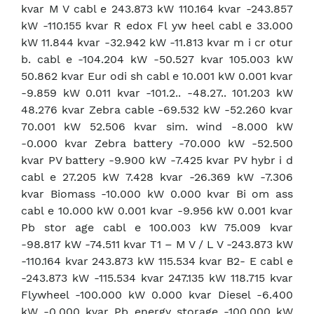
kvar M V cabl e 243.873 kW 110.164 kvar -243.857
kW -110.155 kvar R edox Fl yw heel cabl e 33.000
kW 11.844 kvar -32.942 kW -11.813 kvar m i cr otur
b. cabl e -104.204 kW -50.527 kvar 105.003 kW
50.862 kvar Eur odi sh cabl e 10.001 kW 0.001 kvar
-9.859 kW 0.011 kvar -101.2.. -48.27.. 101.203 kW
48.276 kvar Zebra cable -69.532 kW -52.260 kvar
70.001 kW 52.506 kvar sim. wind -8.000 kW
-0.000 kvar Zebra battery -70.000 kW -52.500
kvar PV battery -9.900 kW -7.425 kvar PV hybr i d
cabl e 27.205 kW 7.428 kvar -26.369 kW -7.306
kvar Biomass -10.000 kW 0.000 kvar Bi om ass
cabl e 10.000 kW 0.001 kvar -9.956 kW 0.001 kvar
Pb stor age cabl e 100.003 kW 75.009 kvar
-98.817 kW -74.511 kvar T1 – M V / L V -243.873 kW
-110.164 kvar 243.873 kW 115.534 kvar B2- E cabl e
-243.873 kW -115.534 kvar 247.135 kW 118.715 kvar
Flywheel -100.000 kW 0.000 kvar Diesel -6.400
kW -0.000 kvar Pb energy storage -100.000 kW