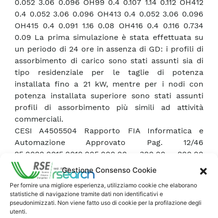
0.052 3.06 0.096 OH99 0.4 0.107 1.14 0.112 OH412
0.4 0.052 3.06 0.096 OH413 0.4 0.052 3.06 0.096
OH415 0.4 0.091 1.16 0.08 OH416 0.4 0.116 0.734
0.09 La prima simulazione è stata effettuata su
un periodo di 24 ore in assenza di GD: i profili di
assorbimento di carico sono stati assunti sia di
tipo residenziale per le taglie di potenza
installata fino a 21 kW, mentre per i nodi con
potenza installata superiore sono stati assunti
profili di assorbimento più simili ad attività
commerciali.
CESI A4505504 Rapporto FIA Informatica e
Automazione Approvato Pag. 12/46
25.0020.0015.0010.005.000.00 300.00 200.00
100.00 0.00 x-Axis: loadflow-profiling: tempo in
Gestione Consenso Cookie
h loadflow-profiling: potenza reattiva carichi
Per fornire una migliore esperienza, utilizziamo cookie che elaborano
loadflow-profiling: potenza attiva carichi
statistiche di navigazione tramite dati non identificativi e
25.0020.0015.0010.005.000.00 1.000 0.996 0.992
pseudonimizzati. Non viene fatto uso di cookie per la profilazione degli
utenti.
0.988 0.984 0.980 x-Axis: loadflow-profiling: