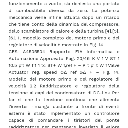
funzionamento a vuoto, sia richiesta una portata
di combustibile diversa da zero. La potenza
meccanica viene infine attuata dopo un ritardo
che tiene conto della dinamica del compressore,
dello scambiatore di calore e della turbina [4],[5],
[6]. Il modello completo del motore primo e del
regolatore di velocità è mostrato in Fig. 14.
CESI A4505504 Rapporto FIA Informatica e
Automazione Approvato Pag. 20/46 K V 1 V ST 1
10.5 p’t W f 1 1 tc ST+ W f,ref + – P t p’ t W f Valve
Actuator reg. speed ω∆ ref ω∆ + – Fig. 14.
Modello del motore primo e del regolatore di
velocità 2.2 Raddrizzatore e regolatore della
tensione ai capi del condensatore di DC-link Per
far sì che la tensione continua che alimenta
l’inverter rimanga costante a fronte di eventi
esterni è stato implementato un controllore
capace di comandare i tiristori del ponte
raddrizzatore per mantenere invariato il valore