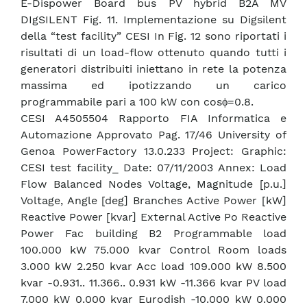
E-Dispower Board bus PV hybrid B2A MV
DIgSILENT Fig. 11. Implementazione su Digsilent
della “test facility” CESI In Fig. 12 sono riportati i
risultati di un load-flow ottenuto quando tutti i
generatori distribuiti iniettano in rete la potenza
massima ed ipotizzando un carico
programmabile pari a 100 kW con cosϕ=0.8.
CESI A4505504 Rapporto FIA Informatica e
Automazione Approvato Pag. 17/46 University of
Genoa PowerFactory 13.0.233 Project: Graphic:
CESI test facility_ Date: 07/11/2003 Annex: Load
Flow Balanced Nodes Voltage, Magnitude [p.u.]
Voltage, Angle [deg] Branches Active Power [kW]
Reactive Power [kvar] External Active Po Reactive
Power Fac building B2 Programmable load
100.000 kW 75.000 kvar Control Room loads
3.000 kW 2.250 kvar Acc load 109.000 kW 8.500
kvar -0.931.. 11.366.. 0.931 kW -11.366 kvar PV load
7.000 kW 0.000 kvar Eurodish -10.000 kW 0.000