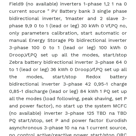
Field9 (no available) inverters 1-phase 1,2 1 na 0
current source " PV Battery bank 3 single phase
bidirectional inverter, 1master and 2 slave 3-
phase 9,9 0 to 1 (lead or leg) 30 kWh 0 Vf,PQ no,
only parameters calibration, start automatic or
manual Energy Storage Pb bidirectional inverter
3-phase 100 0 to 1 (lead or leg) 100 kWh 0
Droop,Vf,PQ set up all the modes, start/stop
Zebra battery bidirectional inverter 3-phase 64 0
to 1 (lead or leg) 36 kWh 0 Droop,Vf,PQ set up all
the modes, start/stop Redox battery
bidirectional inverter 3-phase 42 0,95-1 charge
0,85-1 discharge (lead or leg) 84 kWh 1 PQ set up
all the modes (load following, peak shaving, set P
and power factor), no start up the system MCFC
(no available) inverter 3-phase 125 TBD na TBD
PQ start/stop, set P and power factor Eurodish
asynchronous 3-phase 10 na na 1 current source,
no control active/reactive power start/stop ORC