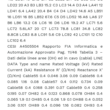
LD22 20 A3 B3 LB3 15.2 C3 LC3 14.4 D3 A4 LA41 12
LD41 6.4 LA42 20.4 B4 C4 D4 LD42 14.6 A5 LB51
16 LD51 16 B5 LB52 67.6 C5 D5 LD52 16 A6 LA6 27
B6 LB6 13.2 C6 LC6 16 D6 LD6 19.2 A7 LC71 5.6
LC72 5.6LA7 20 C7 LC73 78.8 LC81 34.8 LC82
8.8C8 LC83 8.8 LC91 5.6 C9 LC92 42 LC101 12 C10
LC102 6.4
CESI A4505504 Rapporto FIA Informatica e
Automazione Approvato Pag. 11/46 Tabella 3 –
Dati delle linee aree (OH) ed in cavo (cable) LINE
DATA Type and name Rated Voltage (kV) Rated
Current (kA) Resistance R’ (Ω/Km) Reactance X’
(Ω/Km) Cable55 0.4 0.046 3.06 0.09 Cable56 0.4
0.085 1.16 0.08 Cable57 0.4 0.112 0.734 0.09
Cable58 0.4 0.168 0.391 0.07 Cable59 0.4 0.258
0.195 0.07 OH82 0.4 0.123 0.868 0.078 OH84 0.4
0.065 1.9 0.1 OH85 0.4 0.06 1.9 0.1 OH88 0.4 0.052
3.06 0.101 OH89 0.4 0.096 1.16 0.082 OH93 0.4