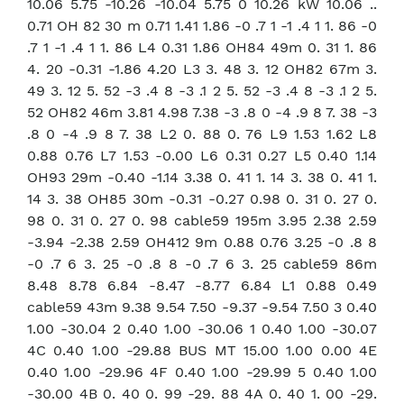
10.06 5.75 -10.26 -10.04 5.75 0 10.26 kW 10.06 ..
0.71 OH 82 30 m 0.71 1.41 1.86 -0 .7 1 -1 .4 1 1. 86 -0
.7 1 -1 .4 1 1. 86 L4 0.31 1.86 OH84 49m 0. 31 1. 86
4. 20 -0.31 -1.86 4.20 L3 3. 48 3. 12 OH82 67m 3.
49 3. 12 5. 52 -3 .4 8 -3 .1 2 5. 52 -3 .4 8 -3 .1 2 5.
52 OH82 46m 3.81 4.98 7.38 -3 .8 0 -4 .9 8 7. 38 -3
.8 0 -4 .9 8 7. 38 L2 0. 88 0. 76 L9 1.53 1.62 L8
0.88 0.76 L7 1.53 -0.00 L6 0.31 0.27 L5 0.40 1.14
OH93 29m -0.40 -1.14 3.38 0. 41 1. 14 3. 38 0. 41 1.
14 3. 38 OH85 30m -0.31 -0.27 0.98 0. 31 0. 27 0.
98 0. 31 0. 27 0. 98 cable59 195m 3.95 2.38 2.59
-3.94 -2.38 2.59 OH412 9m 0.88 0.76 3.25 -0 .8 8
-0 .7 6 3. 25 -0 .8 8 -0 .7 6 3. 25 cable59 86m
8.48 8.78 6.84 -8.47 -8.77 6.84 L1 0.88 0.49
cable59 43m 9.38 9.54 7.50 -9.37 -9.54 7.50 3 0.40
1.00 -30.04 2 0.40 1.00 -30.06 1 0.40 1.00 -30.07
4C 0.40 1.00 -29.88 BUS MT 15.00 1.00 0.00 4E
0.40 1.00 -29.96 4F 0.40 1.00 -29.99 5 0.40 1.00
-30.00 4B 0. 40 0. 99 -29. 88 4A 0. 40 1. 00 -29.