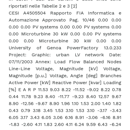
riportati nelle Tabelle 2 e 3 [2]
CESI A4505504 Rapporto FIA Informatica e
Automazione Approvato Pag. 10/46 0.00 0.00
0.00 0.00 PV systems 0.00 0.00 PV systems 0.00
0.00 Microturbine 30 kW 0.00 0.00 PV systems
0.00 0.00 Microturbine 30 kW 0.00 0.00
University of Genoa PowerFactory 13.0.233
Project: Graphic: urban LV network Date:
07/11/2003 Annex: Load Flow Balanced Nodes
Line-Line Voltage, Magnitude [kV] Voltage,
Magnitude [p.u.] Voltage, Angle [deg] Branches
Active Power [kW] Reactive Power [kvar] Loading
[%] E A R P 11.53 9.03 8.22 -11.52 -9.02 8.22 0.78
0.44 11.78 9.23 8.40 -11.77 -9.23 8.40 12.57 9.67
8.90 -12.56 -9.67 8.90 1.96 1.10 1.53 2.00 1.40 1.82
0.43 0.79 3.18 3.45 1.53 3.10 1.53 3.10 -3.17 -3.43
6.05 3.17 3.43 6.05 3.06 6.16 8.91 -3.06 -6.16 8.91
-1.83 -2.60 4.11 1.83 2.60 4.11 6.24 9.59 6.43 -6.24