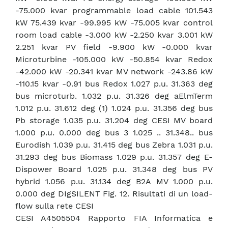
-75.000 kvar programmable load cable 101.543
kW 75.439 kvar -99.995 kW -75.005 kvar control
room load cable -3.000 kW -2.250 kvar 3.001 kW
2.251 kvar PV field -9.900 kW -0.000 kvar
Microturbine -105.000 kW -50.854 kvar Redox
-42.000 kW -20.341 kvar MV network -243.86 kW
-110.15 kvar -0.91 bus Redox 1.027 p.u. 31.363 deg
bus microturb. 1.032 p.u. 31.326 deg aElmTerm
1.012 p.u. 31.612 deg (1) 1.024 p.u. 31.356 deg bus
Pb storage 1.035 p.u. 31.204 deg CESI MV board
1.000 p.u. 0.000 deg bus 3 1.025 .. 31.348.. bus
Eurodish 1.039 p.u. 31.415 deg bus Zebra 1.031 p.u.
31.293 deg bus Biomass 1.029 p.u. 31.357 deg E-
Dispower Board 1.025 p.u. 31.348 deg bus PV
hybrid 1.056 p.u. 31.134 deg B2A MV 1.000 p.u.
0.000 deg DIgSILENT Fig. 12. Risultati di un load-
flow sulla rete CESI
CESI A4505504 Rapporto FIA Informatica e