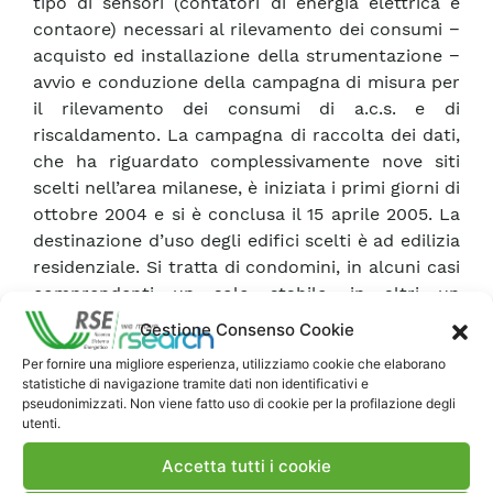
tipo di sensori (contatori di energia elettrica e
contaore) necessari al rilevamento dei consumi −
acquisto ed installazione della strumentazione −
avvio e conduzione della campagna di misura per
il rilevamento dei consumi di a.c.s. e di
riscaldamento. La campagna di raccolta dei dati,
che ha riguardato complessivamente nove siti
scelti nell’area milanese, è iniziata i primi giorni di
ottobre 2004 e si è conclusa il 15 aprile 2005. La
destinazione d’uso degli edifici scelti è ad edilizia
residenziale. Si tratta di condomini, in alcuni casi
comprendenti un solo stabile, in altri un
complesso di più stabili serviti da unica centrale
Gestione Consenso Cookie
termica. Nella prima parte della campagna di
Per fornire una migliore esperienza, utilizziamo cookie che elaborano
misura (primi di ottobre – 15 ottobre 2004) sono
statistiche di navigazione tramite dati non identificativi e
stati raccolti i dati relativi ai soli consumi per
pseudonimizzati. Non viene fatto uso di cookie per la profilazione degli
utenti.
a.c.s., mentre dal 15 ottobre 2004 al 15 aprile
2005 sono state rilevate le misure dei consumi
Accetta tutti i cookie
per riscaldamento con periodicità mensile. Nel