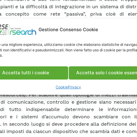
pianti e la difficoltà di integrazione in un sistema di dist
ica concepito come rete “passiva”, priva cioè di ele
ione. Il contesto che si vuole analizzare nel presente 
enerale nel progetto di ricerca RdS Gendis21, è relativo 
Gestione Consenso Cookie
li generatori e sistemi d’accumulo vengono installati n
he pubbliche di bassa tensione (bt), senza particolari vinc
e una migliore esperienza, utilizziamo cookie che elaborano statistiche di naviga
ti non identificativi e pseudonimizzati. Non viene fatto uso di cookie per la profil
calizzazione. Data la taglia di questi impianti (da pochi k
i.
centinaia di kW) è da escludere la possibilità che essi
ati e diventa pertanto indispensabile una gestione il più 
ica e/o remota delle loro funzionalità. Acquisiscono 
Accetta tutti i cookie
Accetta solo i cookie essen
lare importanza i sistemi di comunicazione che conse
cciarsi con tali risorse distribuite (DER dall’inglese Di
Cookie
Privacy
esources). Per stabilire quali tipologie di mezzi trasmissi
 di comunicazione, controllo e gestione siano necessari
di tutto indispensabile determinare le informazio
tori e i sistemi d’accumulo devono scambiare con 
. In secondo luogo si deve procedere alla definizione dei 
li imposti da ciascun dispositivo che scambia dati e co