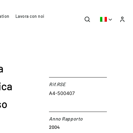
ation
Lavora con noi
a
ica
Rif.RSE​
A4-500407
so
Anno Rapporto
2004