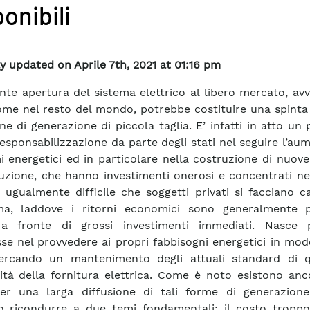
onibili
y updated on Aprile 7th, 2021 at 01:16 pm
nte apertura del sistema elettrico al libero mercato, av
come nel resto del mondo, potrebbe costituire una spinta
one di generazione di piccola taglia. E’ infatti in atto un
responsabilizzazione da parte degli stati nel seguire l’au
 energetici ed in particolare nella costruzione di nuove
uzione, che hanno investimenti onerosi e concentrati ne
ugualmente difficile che soggetti privati si facciano c
ma, laddove i ritorni economici sono generalmente p
 a fronte di grossi investimenti immediati. Nasce 
esse nel provvedere ai propri fabbisogni energetici in mod
cercando un mantenimento degli attuali standard di q
ità della fornitura elettrica. Come è noto esistono anc
per una larga diffusione di tali forme di generazione
 ricondurre a due temi fondamentali: il costo troppo