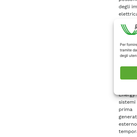
degli im
elettr
generaz
ed in g
nei qua
elettric
Per fornir
tramite da
loro lo
degli utent
alcune 
presidi
automat
partico
interfa
Energy R
sistemi
prima 
genera
esterno
tempora