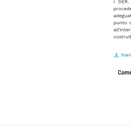
i DER. 
proce
adeguat
punto d
all’int
costrui
Scari
Comm