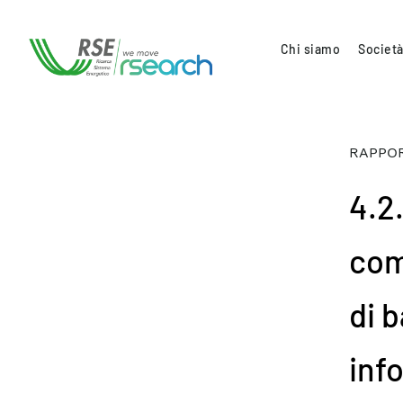
Chi siamo
Società
RAPPOR
4.2.
com
di 
inf