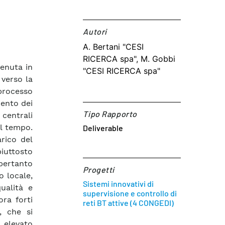
Autori​
A. Bertani "CESI
RICERCA spa", M. Gobbi
venuta in
"CESI RICERCA spa"
 verso la
 processo
mento dei
Tipo Rapporto
 centrali
l tempo.
Deliverable
arico del
iuttosto
pertanto
Progetti
o locale,
Sistemi innovativi di
ualità e
supervisione e controllo di
ora forti
reti BT attive (4 CONGEDI)
, che si
 elevato