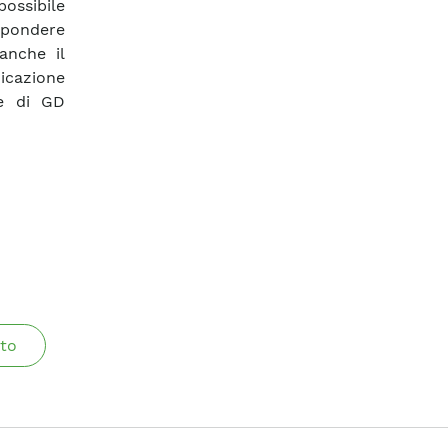
ossibile
pondere
anche il
icazione
le di GD
to