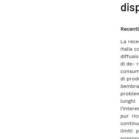
disp
Recentl
La rece
Italia 
diffusi
di de- 
consumi
di prod
Sembra 
proble
lunghi
l’inter
pur ri
continu
limiti 
possono