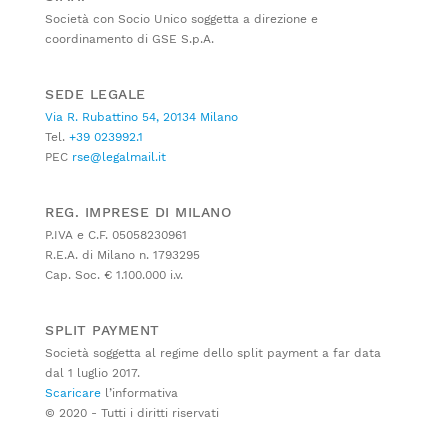
Società con Socio Unico soggetta a direzione e
coordinamento di GSE S.p.A.
SEDE LEGALE
Via R. Rubattino 54, 20134 Milano
Tel.
+39 023992.1
PEC
rse@legalmail.it
REG. IMPRESE DI MILANO
P.IVA e C.F. 05058230961
R.E.A. di Milano n. 1793295
Cap. Soc. € 1.100.000 i.v.
SPLIT PAYMENT
Società soggetta al regime dello split payment a far data
dal 1 luglio 2017.
Scaricare
l’informativa
© 2020 - Tutti i diritti riservati