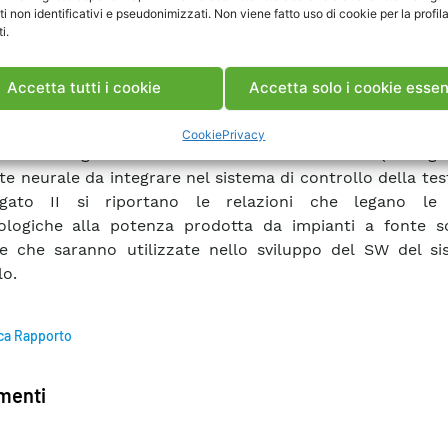
azioni con le altre variabili, utilizzando la PCA (P
ti non identificativi e pseudonimizzati. Non viene fatto uso di cookie per la profil
i.
ent Analysis); null all’analisi delle serie storich
zione dei dati; null alla ricerca, all’addestramento, a
imizzazione della rete neurale da utilizzare per effet
Accetta tutti i cookie
Accetta solo i cookie essen
oni; null al confronto tra i dati previsionali e le misu
 criteri statistici per la verifica dell’accuratezza delle var
Cookie
Privacy
 null alla generazione e stesura di un codice (in lingu
te neurale da integrare nel sistema di controllo della test 
egato II si riportano le relazioni che legano le v
ologiche alla potenza prodotta da impianti a fonte s
 e che saranno utilizzate nello sviluppo del SW del si
lo.
ca Rapporto
enti