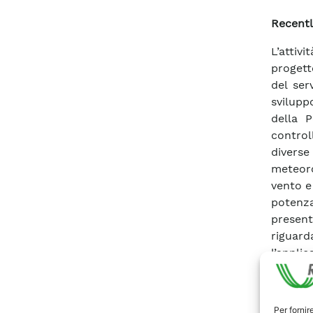
Recentl
L’attivi
progett
del ser
svilupp
della 
control
diverse 
meteoro
vento e
potenza
present
riguard
l’appli
elettri
(temper
sono st
Per fornir