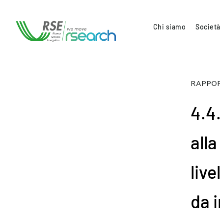
Chi siamo
Società
RAPPOR
4.4.
alla
live
da i