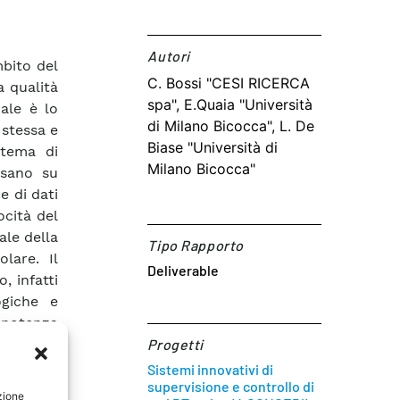
Autori​
mbito del
C. Bossi "CESI RICERCA
a qualità
spa", E.Quaia "Università
rale è lo
di Milano Bicocca", L. De
 stessa e
Biase "Università di
stema di
Milano Bicocca"
asano su
e di dati
ocità del
ale della
Tipo Rapporto
lare. Il
Deliverable
, infatti
ogiche e
a potenza
siderata
Progetti
 cui dati
Sistemi innovativi di
supervisione e controllo di
isi delle
zione