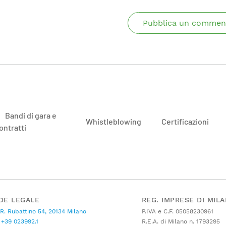
Pubblica un commen
Bandi di gara e
Whistleblowing
Certificazioni
ontratti
DE LEGALE
REG. IMPRESE DI MIL
 R. Rubattino 54, 20134 Milano
P.IVA e C.F. 05058230961
+39 023992.1
R.E.A. di Milano n. 1793295