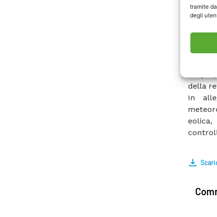
correl
tramite da
degli utent
Compon
prepara
all’ott
previsi
mediante
output;
della re
In all
meteor
eolica,
control
Scari
Comm