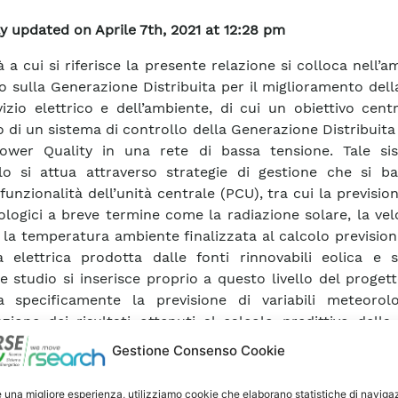
y updated on Aprile 7th, 2021 at 12:28 pm
tà a cui si riferisce la presente relazione si colloca nell’a
o sulla Generazione Distribuita per il miglioramento dell
vizio elettrico e dell’ambiente, di cui un obiettivo cent
o di un sistema di controllo della Generazione Distribuita
Power Quality in una rete di bassa tensione. Tale si
lo si attua attraverso strategie di gestione che si b
funzionalità dell’unità centrale (PCU), tra cui la prevision
logici a breve termine come la radiazione solare, la vel
 la temperatura ambiente finalizzata al calcolo prevision
 elettrica prodotta dalle fonti rinnovabili eolica e so
e studio si inserisce proprio a questo livello del progetto
a specificamente la previsione di variabili meteorol
cazione dei risultati ottenuti al calcolo predittivo dell
ca. Più dettagliatamente, per ciascuna variabile con
Gestione Consenso Cookie
atura, radiazione globale e diretta, velocità del vento), i
ati misurati nel sito CESI, si è proceduto: null all’anal
e una migliore esperienza, utilizziamo cookie che elaborano statistiche di naviga