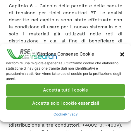
Capitolo 6 – Calcolo delle perdite e delle cadute
di tensione per tipici conduttori BT Le analisi
descritte nel capitolo sono state effettuate con
la condizione di usare per il nuovo sistema in c.c.
solo i materiali già utilizzati nelle reti di
distribuzione in c.a. al fine di beneficiare di
evidenti riduzioni dei costi di investimento (ed
Gestione Consenso Cookie
anche di sviluppo). Allo scopo, si sono analizzate
le prestazioni degli attuali cavi di distribuzione in
Per fornire una migliore esperienza, utilizziamo cookie che elaborano
statistiche di navigazione tramite dati non identificativi e
BT, per i quali l’impiego in c.c. alle tensioni prese
pseudonimizzati. Non viene fatto uso di cookie per la profilazione degli
in esame non comporta particolari criticità.
utenti.
L’analisi è stata effettuata su cavi multipolari
Accetta tutti i cookie
posati in tubo sotterraneo, in linea aerea, con
conduttori in alluminio e in rame di diverse
Accetta solo i cookie essenziali
sezioni. Sono stati presi in considerazione i
sistemi di distribuzione in c.c di tipo monopolare
Cookie
Privacy
(distribuzione a due conduttori) e di tipo bipolare
(distribuzione a tre conduttori, +400V, 0, -400V).