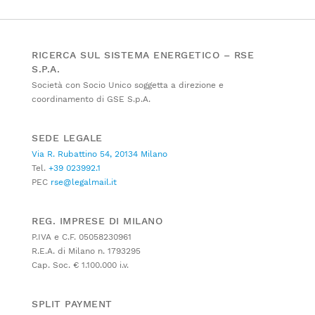
RICERCA SUL SISTEMA ENERGETICO – RSE
S.P.A.
Società con Socio Unico soggetta a direzione e
coordinamento di GSE S.p.A.
SEDE LEGALE
Via R. Rubattino 54, 20134 Milano
Tel.
+39 023992.1
PEC
rse@legalmail.it
REG. IMPRESE DI MILANO
P.IVA e C.F. 05058230961
R.E.A. di Milano n. 1793295
Cap. Soc. € 1.100.000 i.v.
SPLIT PAYMENT