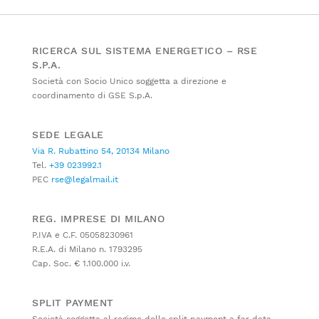
RICERCA SUL SISTEMA ENERGETICO – RSE
S.P.A.
Società con Socio Unico soggetta a direzione e
coordinamento di GSE S.p.A.
SEDE LEGALE
Via R. Rubattino 54, 20134 Milano
Tel.
+39 023992.1
PEC
rse@legalmail.it
REG. IMPRESE DI MILANO
P.IVA e C.F. 05058230961
R.E.A. di Milano n. 1793295
Cap. Soc. € 1.100.000 i.v.
SPLIT PAYMENT
Società soggetta al regime dello split payment a far data