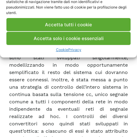
statistiche di navigazione tramite dati non identificativi e
relativo convertitore cc/cc per la connessione
pseudonimizzati. Non viene fatto uso di cookie per la profilazione degli
utenti.
alla rete di distribuzione; • generatore
fotovoltaico e relativo convertitore cc/cc per la
Accetta tutti i cookie
connessione alla rete di distribuzione; •
convertitore cc/cc per l’alimentazione dei carichi
Accetta solo i cookie essenziali
in continua con un valore di tensione diverso da
Cookie
Privacy
quello utilizzato per la distribuzione. Tali modelli
sono stati sviluppati singolarmente,
modellizzando in modo opportunamente
semplificato il resto del sistema cui dovranno
essere connessi. Inoltre, è stata messa a punto
una strategia di controllo dell’intero sistema in
continua basata sulla tensione cc, unico segnale
comune a tutti i componenti della rete in modo
indipendente da eventuali reti di segnale
realizzate ad hoc. I controlli dei diversi
convertitori sono quindi stati sviluppati in
quest’ottica: a ciascuno di essi è stato attribuito