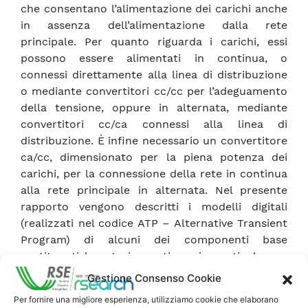
che consentano l’alimentazione dei carichi anche
in assenza dell’alimentazione dalla rete
principale. Per quanto riguarda i carichi, essi
possono essere alimentati in continua, o
connessi direttamente alla linea di distribuzione
o mediante convertitori cc/cc per l’adeguamento
della tensione, oppure in alternata, mediante
convertitori cc/ca connessi alla linea di
distribuzione. È infine necessario un convertitore
ca/cc, dimensionato per la piena potenza dei
carichi, per la connessione della rete in continua
alla rete principale in alternata. Nel presente
rapporto vengono descritti i modelli digitali
(realizzati nel codice ATP – Alternative Transient
Program) di alcuni dei componenti base
costituenti la rete in continua, in particolare: •
convertitore di interfaccia a commutazione
Gestione Consenso Cookie
forzata a 4 fili;
Per fornire una migliore esperienza, utilizziamo cookie che elaborano
• sistema di accumulo di tipo elettrochimico e