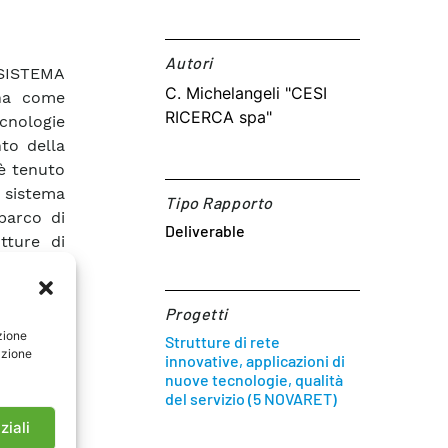
Autori​
 SISTEMA
C. Michelangeli "CESI
 ha come
RICERCA spa"
ecnologie
to della
 è tenuto
 sistema
Tipo Rapporto
 parco di
Deliverable
tture di
ioni con
d-flow) a
nze (N-1)
Progetti
zione
azioni di
Strutture di rete
azione
innovative, applicazioni di
ccesso di
nuove tecnologie, qualità
ro. Sono
del servizio (5 NOVARET)
ermini di
ziali
rcizio in