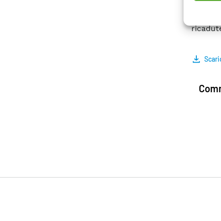
sicurez
esubero
ricadut
Scari
Comm