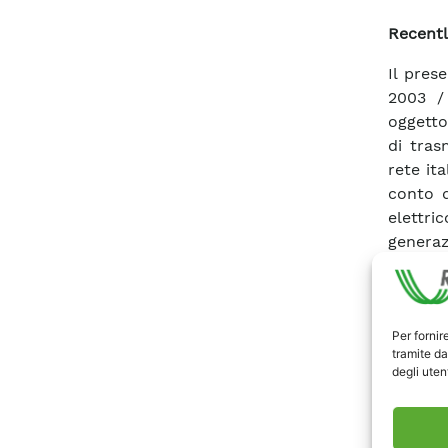
Recentl
Il pres
2003 /
oggetto
di tras
rete ita
conto d
elettri
generaz
traspor
l’estero
regime 
Per fornir
(analisi
tramite da
squilib
degli utent
produzi
state q
possibi