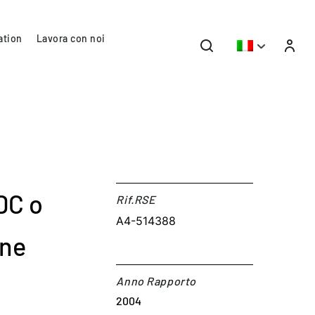
ation
Lavora con noi
DC o
Rif.RSE​
A4-514388
one
Anno Rapporto
2004