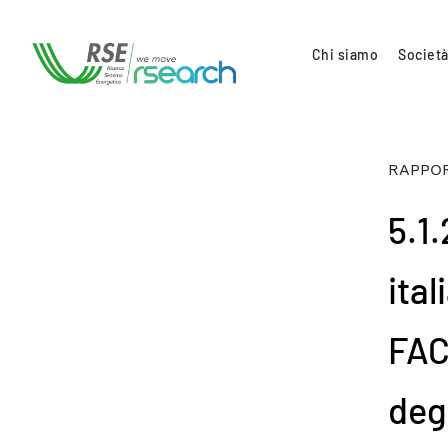
Chi siamo
Società
RAPPOR
5.1
ita
FAC
degl