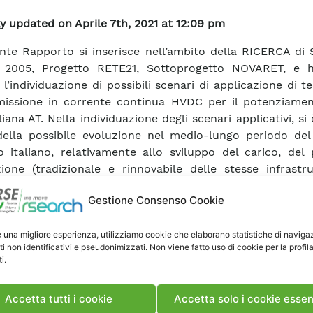
y updated on Aprile 7th, 2021 at 12:09 pm
ente Rapporto si inserisce nell’ambito della RICERCA di
 2005, Progetto RETE21, Sottoprogetto NOVARET, e
 l’individuazione di possibili scenari di applicazione di t
missione in corrente continua HVDC per il potenziamen
liana AT. Nella individuazione degli scenari applicativi, si
ella possibile evoluzione nel medio-lungo periodo del
co italiano, relativamente allo sviluppo del carico, del
ione (tradizionale e rinnovabile delle stesse infrastru
to (in particolare la rete AAT) e delle interconness
Gestione Consenso Cookie
. Si è analizzata la ripartizione dei flussi di potenza (loa
nelle condizioni di rete integra ed a seguito di continge
e una migliore esperienza, utilizziamo cookie che elaborano statistiche di naviga
 di sicurezza statica). Sono state ipotizzate possibili situ
ti non identificativi e pseudonimizzati. Non viene fatto uso di cookie per la profil
rio di produzione, al Nord e al Sud, dovute sia ad un e
i.
one locale sia ad un eccesso di importazioni dall’este
uindi evidenziate le conseguenze di tali squilibri in t
Accetta tutti i cookie
Accetta solo i cookie essen
li congestioni della rete, tali da non consentirne l’ese