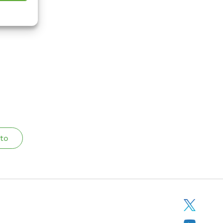
zone con
evitabili
to