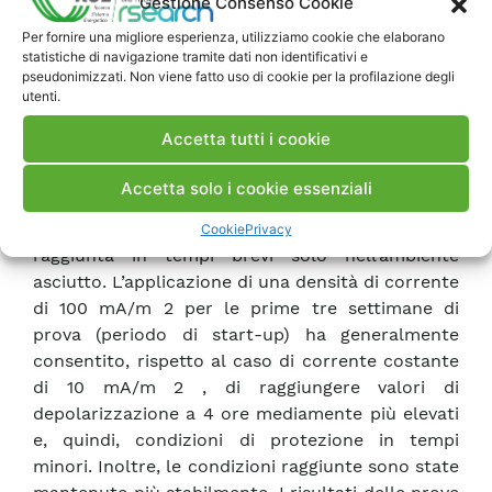
Gestione Consenso Cookie
Nell’ambiente asciutto, invece, la protezione
Per fornire una migliore esperienza, utilizziamo cookie che elaborano
dell’armatura è stata raggiunta in un tempo di
statistiche di navigazione tramite dati non identificativi e
circa 50 giorni. Nei provini con cemento
pseudonimizzati. Non viene fatto uso di cookie per la profilazione degli
portland al calcare senza cloruri, la protezione
utenti.
dell’armatura è stata raggiunta dopo poche
Accetta tutti i cookie
decine di giorni dall’applicazione della corrente
(con l’eccezione del provino con rapporto
Accetta solo i cookie essenziali
acqua/cemento pari a 0.7 in ambiente umido). Nei
provini contenenti cloruri, la protezione è stata
Cookie
Privacy
raggiunta in tempi brevi solo nell’ambiente
asciutto. L’applicazione di una densità di corrente
di 100 mA/m 2 per le prime tre settimane di
prova (periodo di start-up) ha generalmente
consentito, rispetto al caso di corrente costante
di 10 mA/m 2 , di raggiungere valori di
depolarizzazione a 4 ore mediamente più elevati
e, quindi, condizioni di protezione in tempi
minori. Inoltre, le condizioni raggiunte sono state