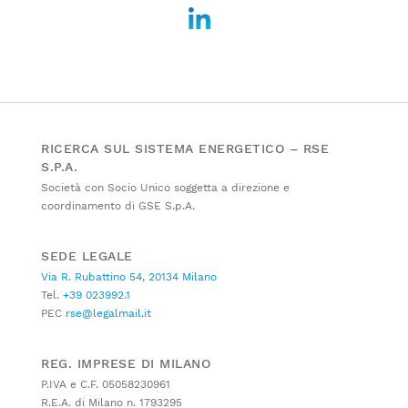
RICERCA SUL SISTEMA ENERGETICO – RSE
S.P.A.
Società con Socio Unico soggetta a direzione e
coordinamento di GSE S.p.A.
SEDE LEGALE
Via R. Rubattino 54, 20134 Milano
Tel.
+39 023992.1
PEC
rse@legalmail.it
REG. IMPRESE DI MILANO
P.IVA e C.F. 05058230961
R.E.A. di Milano n. 1793295