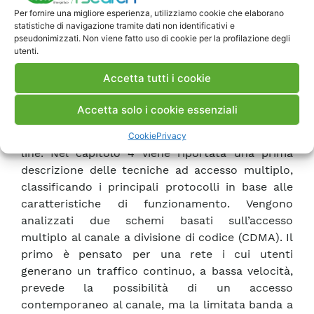
l’utilizzo di questa tecnica a supporto di funzioni
Per fornire una migliore esperienza, utilizziamo cookie che elaborano
che richiedano alta disponibilità del sistema di
statistiche di navigazione tramite dati non identificativi e
comunicazione o tempi di risposta molto rapidi.
pseudonimizzati. Non viene fatto uso di cookie per la profilazione degli
utenti.
Al fine di valutare le possibili soluzioni che
consentano in futuro di supportare funzioni ad
Accetta tutti i cookie
alte prestazioni distribuite sulla rete di media
tensione si sono analizzate le caratteristiche di
Accetta solo i cookie essenziali
protocolli ad accesso multiplo e la fattibilità
della loro adozione per le comunicazioni power
Cookie
Privacy
line. Nel capitolo 4 viene riportata una prima
descrizione delle tecniche ad accesso multiplo,
classificando i principali protocolli in base alle
caratteristiche di funzionamento. Vengono
analizzati due schemi basati sull’accesso
multiplo al canale a divisione di codice (CDMA). Il
primo è pensato per una rete i cui utenti
generano un traffico continuo, a bassa velocità,
prevede la possibilità di un accesso
contemporaneo al canale, ma la limitata banda a