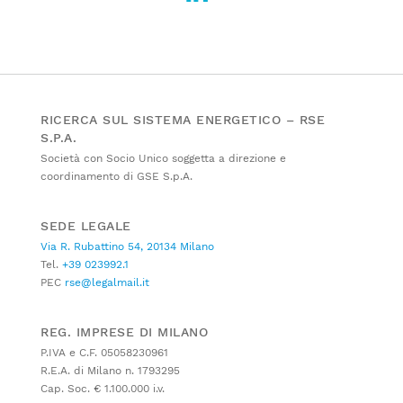
RICERCA SUL SISTEMA ENERGETICO – RSE
S.P.A.
Società con Socio Unico soggetta a direzione e
coordinamento di GSE S.p.A.
SEDE LEGALE
Via R. Rubattino 54, 20134 Milano
Tel.
+39 023992.1
PEC
rse@legalmail.it
REG. IMPRESE DI MILANO
P.IVA e C.F. 05058230961
R.E.A. di Milano n. 1793295
Cap. Soc. € 1.100.000 i.v.