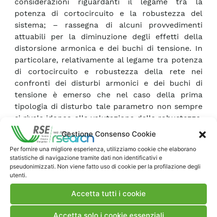
considerazioni riguardanti il legame tra la
potenza di cortocircuito e la robustezza del
sistema; – rassegna di alcuni provvedimenti
attuabili per la diminuzione degli effetti della
distorsione armonica e dei buchi di tensione. In
particolare, relativamente al legame tra potenza
di cortocircuito e robustezza della rete nei
confronti dei disturbi armonici e dei buchi di
tensione è emerso che nel caso della prima
tipologia di disturbo tale parametro non sempre
si rivela idoneo alla valutazione della robustezza,
come in alcune condizioni di rete quali quelle di
Gestione Consenso Cookie
risonanza. Per quanto riguarda i buchi di
Per fornire una migliore esperienza, utilizziamo cookie che elaborano
tensione, ad interventi che comportano un
statistiche di navigazione tramite dati non identificativi e
aumento della potenza di cortocircuito non
pseudonimizzati. Non viene fatto uso di cookie per la profilazione degli
utenti.
sempre è associabile un miglioramento della
robustezza della rete.
Accetta tutti i cookie
Accetta solo i cookie essenziali