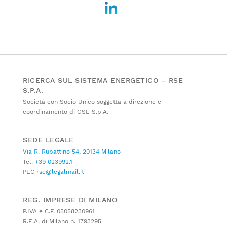
RICERCA SUL SISTEMA ENERGETICO – RSE
S.P.A.
Società con Socio Unico soggetta a direzione e
coordinamento di GSE S.p.A.
SEDE LEGALE
Via R. Rubattino 54, 20134 Milano
Tel.
+39 023992.1
PEC
rse@legalmail.it
REG. IMPRESE DI MILANO
P.IVA e C.F. 05058230961
R.E.A. di Milano n. 1793295