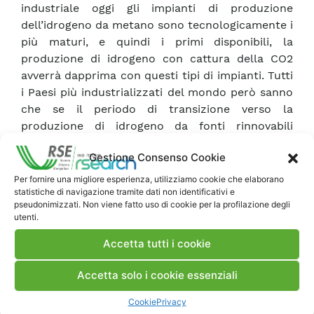
industriale oggi gli impianti di produzione
dell’idrogeno da metano sono tecnologicamente i
più maturi, e quindi i primi disponibili, la
produzione di idrogeno con cattura della CO2
avverrà dapprima con questi tipi di impianti. Tutti
i Paesi più industrializzati del mondo però sanno
che se il periodo di transizione verso la
produzione di idrogeno da fonti rinnovabili
dovesse protrarsi troppo a lungo, il solo gas
Gestione Consenso Cookie
naturale non sarà sufficiente a coprire il
crescente fabbisogno di idrogeno. Escluso
Per fornire una migliore esperienza, utilizziamo cookie che elaborano
statistiche di navigazione tramite dati non identificativi e
l’impiego del petrolio che, durante il periodo di
pseudonimizzati. Non viene fatto uso di cookie per la profilazione degli
transizione, sarà dedicato a soddisfare i propri
utenti.
consumi finali obbligati, l’unica fonte fossile con
Accetta tutti i cookie
cui produrre idrogeno resterà il carbone.
Oltretutto la disponibilità energetica del carbone
Accetta solo i cookie essenziali
è in grado di sostenere il periodo di transizione
per oltre un secolo. Per questo motivo in tutti i
Cookie
Privacy
Paesi più industrializzati sono in corso ricerche