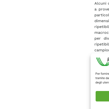
Alcuni 
a prove
partico
dimens
ripetib
macroco
per di
ripetib
campion
modo no
composi
maggio
macinaz
Per fornir
tramite da
in prese
degli utent
Scari