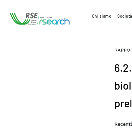
Chi siamo
Società
RAPPOR
6.2
bio
pre
Recentl