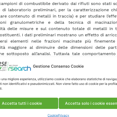
campioni di combustibile derivato dai rifiuti sono stati s
 di laboratorio preliminari, per la caratterizzazione ch
lare contenuto di metalli in traccia) e per studiare l’effe
ioni granulometriche e della tecnica di macinazio
ilità delle misure e sul contenuto totale di metalli in 
stituenti. I dati preliminari mostrano un effetto di arri
versi elementi nelle frazioni macinate più finement
ilità maggiore al diminuire delle dimensioni delle part
e sottoposto all’analisi. Tuttavia tale comportamento 
tevole da campione a campione, in funzione dell’origine
zione merceologica. La tecnica di macinazione più ada
Gestione Consenso Cookie
r parte delle tipologie di campione è quella crioge
ione convenzionale con mulino centrifugo risulta prob
e una migliore esperienza, utilizziamo cookie che elaborano statistiche di naviga
ti non identificativi e pseudonimizzati. Non viene fatto uso di cookie per la profil
nza di plastiche.
i.
ca Rapporto
Accetta tutti i cookie
Accetta solo i cookie essen
Cookie
Privacy