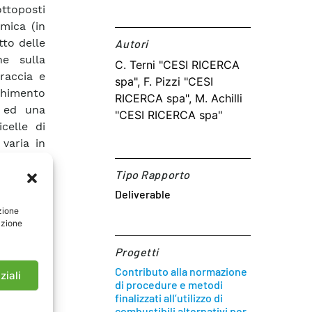
ottoposti
imica (in
tto delle
Autori​
ne sulla
C. Terni "CESI RICERCA
traccia e
spa", F. Pizzi "CESI
cchimento
RICERCA spa", M. Achilli
e ed una
"CESI RICERCA spa"
icelle di
varia in
 e della
Tipo Rapporto
tta alla
nica: la
Deliverable
lematica
zione
azione
Progetti
Contributo alla normazione
ziali
di procedure e metodi
finalizzati all’utilizzo di
combustibili alternativi per