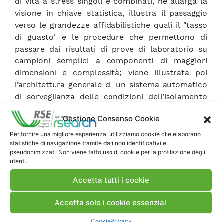
di vita a stress singoli e combinati, ne allarga la
visione in chiave statistica, illustra il passaggio
verso le grandezze affidabilistiche quali il "tasso
di guasto" e le procedure che permettono di
passare dai risultati di prove di laboratorio su
campioni semplici a componenti di maggiori
dimensioni e complessità; viene illustrata poi
l’architettura generale di un sistema automatico
di sorveglianza delle condizioni dell’isolamento
(principale parametro funzionale per i
Gestione Consenso Cookie
componenti elettrici), e le modalità con cui
elaborare i dati per ottenere anche una
Per fornire una migliore esperienza, utilizziamo cookie che elaborano
statistiche di navigazione tramite dati non identificativi e
valutazione di prima approssimazione della vita
pseudonimizzati. Non viene fatto uso di cookie per la profilazione degli
presunta di un componente elettrico.
utenti.
Accetta tutti i cookie
Scarica Rapporto
Accetta solo i cookie essenziali
Commenti
Cookie
Privacy