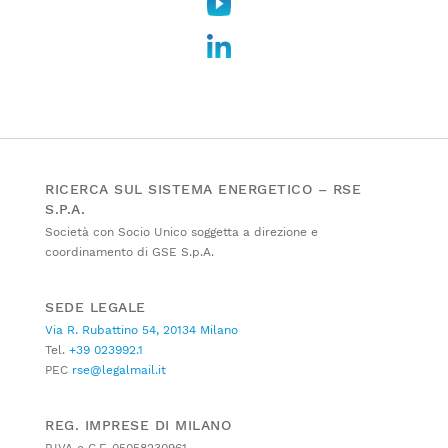
RICERCA SUL SISTEMA ENERGETICO – RSE
S.P.A.
Società con Socio Unico soggetta a direzione e
coordinamento di GSE S.p.A.
SEDE LEGALE
Via R. Rubattino 54, 20134 Milano
Tel.
+39 023992.1
PEC
rse@legalmail.it
REG. IMPRESE DI MILANO
P.IVA e C.F. 05058230961