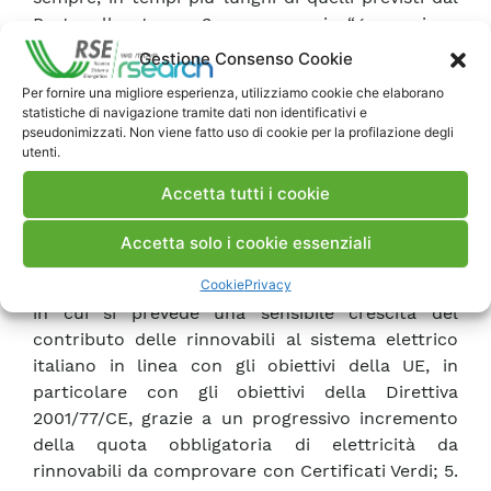
Protocollo stesso; 3. uno scenario “generazione
distribuita” che prevede, in linea con il quadro
Gestione Consenso Cookie
normativo dell’Unione Europea già desumibile in
Per fornire una migliore esperienza, utilizziamo cookie che elaborano
particolare dalla Direttiva 2004/8/CE sulla
statistiche di navigazione tramite dati non identificativi e
cogenerazione, l’adozione di politiche volte a
pseudonimizzati. Non viene fatto uso di cookie per la profilazione degli
utenti.
promuovere la generazione distribuita,
soprattutto se alimentata a gas e destinata alla
Accetta tutti i cookie
cogenerazione, in modo da mantenere
quest’ultima quantitativamente in linea con la
Accetta solo i cookie essenziali
dinamica della produzione elettrica
Cookie
Privacy
centralizzata; 4. uno scenario “fonti rinnovabili”
in cui si prevede una sensibile crescita del
contributo delle rinnovabili al sistema elettrico
italiano in linea con gli obiettivi della UE, in
particolare con gli obiettivi della Direttiva
2001/77/CE, grazie a un progressivo incremento
della quota obbligatoria di elettricità da
rinnovabili da comprovare con Certificati Verdi; 5.