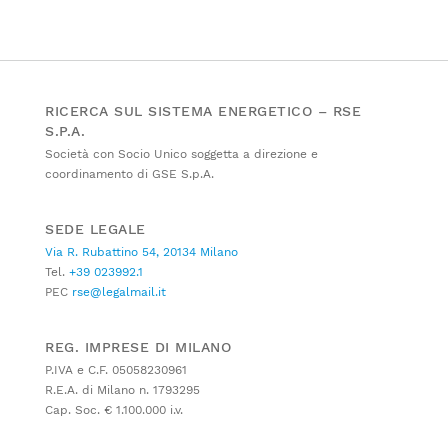
RICERCA SUL SISTEMA ENERGETICO – RSE
S.P.A.
Società con Socio Unico soggetta a direzione e
coordinamento di GSE S.p.A.
SEDE LEGALE
Via R. Rubattino 54, 20134 Milano
Tel.
+39 023992.1
PEC
rse@legalmail.it
REG. IMPRESE DI MILANO
P.IVA e C.F. 05058230961
R.E.A. di Milano n. 1793295
Cap. Soc. € 1.100.000 i.v.