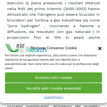
esercizio (a piena pressione). I risultati ottenuti
nella RdS del primo triennio (2000-2002) hanno
dimostrato che l’idrogeno può essere bruciato in
bruciatori per turbina a gas industriale sia come
"pure hydrogen" , ricorrendo a fiamme a
diffusione, sia miscelato con gas naturale ( in
proporzioni fino al 15% in peso) anche
utilizzando bruciatori di tipo DLN (Dry Low-
Gestione Consenso Cookie
NOx). Le emissioni di NOx, esaltate dalla
temperatura di fiamma indotta dalla presenza di
Per fornire una migliore esperienza, utilizziamo cookie che elaborano
statistiche di navigazione tramite dati non identificativi e
idrogeno a parità di potenza termica, sono
pseudonimizzati. Non viene fatto uso di cookie per la profilazione degli
controllabili con ingenti iniezioni di inerte
utenti.
(fiamme a diffusione) o riducendo di molto la
Accetta tutti i cookie
potenza di eventuali fiamme pilota nel caso di
combustori DLN.
Accetta solo i cookie essenziali
Per superare i problemi connessi alla riduzione
del rendimento, indotto dall’iniezione di inerte e
Cookie
Privacy
alle limitazioni di flessibilità operativa nel caso di
processi premiscelati, all’interno del progetto