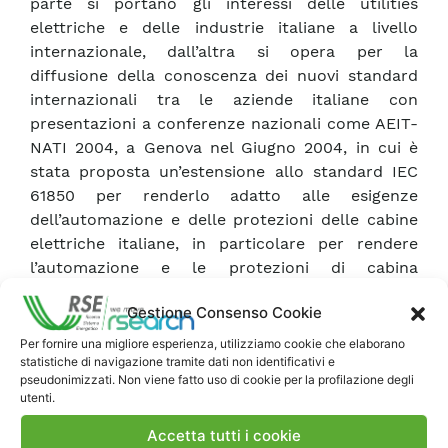
parte si portano gli interessi delle utilities
elettriche e delle industrie italiane a livello
internazionale, dall’altra si opera per la
diffusione della conoscenza dei nuovi standard
internazionali tra le aziende italiane con
presentazioni a conferenze nazionali come AEIT-
NATI 2004, a Genova nel Giugno 2004, in cui è
stata proposta un’estensione allo standard IEC
61850 per renderlo adatto alle esigenze
dell’automazione e delle protezioni delle cabine
elettriche italiane, in particolare per rendere
l’automazione e le protezioni di cabina
interoperabili con le future risorse di
Gestione Consenso Cookie
generazione distribuita. In questo contesto si è
dato voto positivo all’attività di normazione dei
Per fornire una migliore esperienza, utilizziamo cookie che elaborano
statistiche di navigazione tramite dati non identificativi e
sistemi di comunicazione per le risorse
pseudonimizzati. Non viene fatto uso di cookie per la profilazione degli
energetiche distribuite, progetto IEC62350,
utenti.
affidate al WG 17 di recente costituzione. Ci si è
Accetta tutti i cookie
inoltre attivati per partecipazione attiva alle