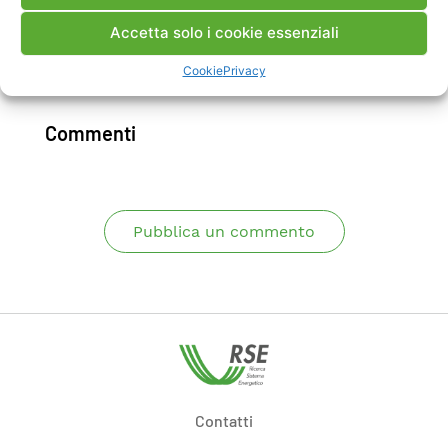
attività dei questo gruppo a partire dal 2006.
Accetta solo i cookie essenziali
Cookie
Privacy
Scarica Rapporto
Commenti
Pubblica un commento
Contatti