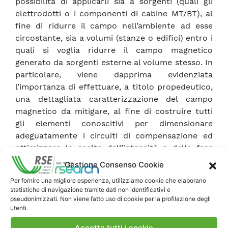
possibilità di applicarli sia a sorgenti (quali gli
elettrodotti o i componenti di cabine MT/BT), al
fine di ridurre il campo nell’ambiente ad esse
circostante, sia a volumi (stanze o edifici) entro i
quali si voglia ridurre il campo magnetico
generato da sorgenti esterne al volume stesso. In
particolare, viene dapprima evidenziata
l’importanza di effettuare, a titolo propedeutico,
una dettagliata caratterizzazione del campo
magnetico da mitigare, al fine di costruire tutti
gli elementi conoscitivi per dimensionare
adeguatamente i circuiti di compensazione ed
ottimizzare la scelta dell’intensità e della fase
della corrente da iniettare in essi. Tale
Gestione Consenso Cookie
caratterizzazione non può infatti essere limitata
Per fornire una migliore esperienza, utilizziamo cookie che elaborano
al solo esame della distribuzione spaziale delle
statistiche di navigazione tramite dati non identificativi e
intensità del campo magnetico ma deve anche
pseudonimizzati. Non viene fatto uso di cookie per la profilazione degli
utenti.
comportare l’analisi delle componenti direzionali
e delle relative fasi; in altre parole, occorre
Accetta tutti i cookie